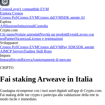
Cronos
Layer1 compatibile EVM
Esplora Cronos
Cronos PoS
Cronos EVM
Cronos zkEVM
SDK agente AI
Esplora
Affiliazione
Istituzionali
Custodia
Crypto.com
Chi siamo
Notizie aziendali
Novità sui prodotti
Eventi
Lavora con
noi
Partner
Sicurezza
Licenze e registrazioni
Sviluppatori
Cronos PoS
Cronos EVM
Cronos zkEVM
Pay SDK
SDK agente
AI
MCP Servers
Trading Skill Repo
Impara
Impara
Bitcoin
Ricerca
Aggiornamenti di mercato
CRIPTO
Fai staking Arweave in Italia
Guadagna ricompense con i tuoi asset digitali sull'app di Crypto.com.
Fai staking delle tue crypto e partecipa alla validazione della rete in
modo facile e immediato.