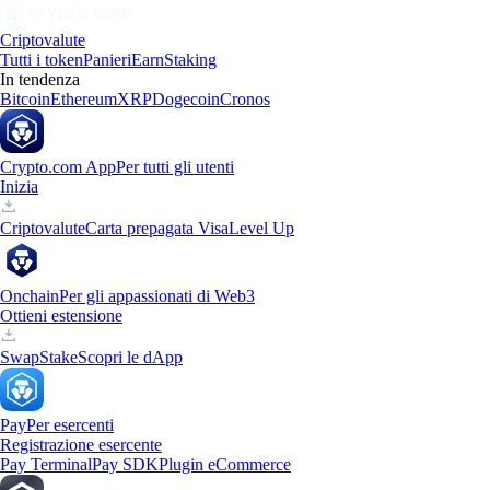
Criptovalute
Tutti i token
Panieri
Earn
Staking
In tendenza
Bitcoin
Ethereum
XRP
Dogecoin
Cronos
Crypto.com App
Per tutti gli utenti
Inizia
Criptovalute
Carta prepagata Visa
Level Up
Onchain
Per gli appassionati di Web3
Ottieni estensione
Swap
Stake
Scopri le dApp
Pay
Per esercenti
Registrazione esercente
Pay Terminal
Pay SDK
Plugin eCommerce