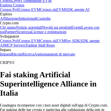
Cronos
Layer1 compatibile EVM
Esplora Cronos
Cronos PoS
Cronos EVM
Cronos zkEVM
SDK agente AI
Esplora
Affiliazione
Istituzionali
Custodia
Crypto.com
Chi siamo
Notizie aziendali
Novità sui prodotti
Eventi
Lavora con
noi
Partner
Sicurezza
Licenze e registrazioni
Sviluppatori
Cronos PoS
Cronos EVM
Cronos zkEVM
Pay SDK
SDK agente
AI
MCP Servers
Trading Skill Repo
Impara
Impara
Bitcoin
Ricerca
Aggiornamenti di mercato
CRIPTO
Fai staking Artificial
Superintelligence Alliance in
Italia
Guadagna ricompense con i tuoi asset digitali sull'app di Crypto.com.
Fai staking delle tue crypto e partecipa alla validazione della rete in