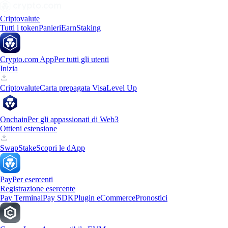
Criptovalute
Tutti i token
Panieri
Earn
Staking
Crypto.com App
Per tutti gli utenti
Inizia
Criptovalute
Carta prepagata Visa
Level Up
Onchain
Per gli appassionati di Web3
Ottieni estensione
Swap
Stake
Scopri le dApp
Pay
Per esercenti
Registrazione esercente
Pay Terminal
Pay SDK
Plugin eCommerce
Pronostici