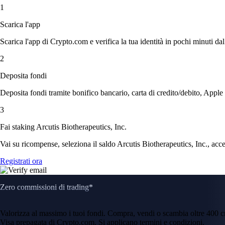
1
Scarica l'app
Scarica l'app di Crypto.com e verifica la tua identità in pochi minuti dal
2
Deposita fondi
Deposita fondi tramite bonifico bancario, carta di credito/debito, Apple
3
Fai staking Arcutis Biotherapeutics, Inc.
Vai su ricompense, seleziona il saldo Arcutis Biotherapeutics, Inc., accet
Registrati ora
Zero commissioni di trading*
Valorizza al massimo i tuoi fondi. Compra, vendi o scambia oltre 400 
Visa prepagata di Crypto.com. Si applicano termini e condizioni.