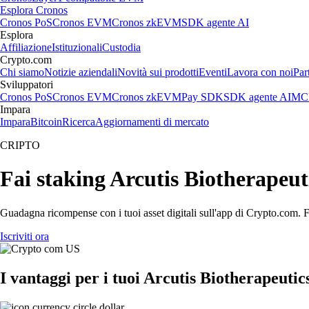
Esplora Cronos
Cronos PoS
Cronos EVM
Cronos zkEVM
SDK agente AI
Esplora
Affiliazione
Istituzionali
Custodia
Crypto.com
Chi siamo
Notizie aziendali
Novità sui prodotti
Eventi
Lavora con noi
Par
Sviluppatori
Cronos PoS
Cronos EVM
Cronos zkEVM
Pay SDK
SDK agente AI
MCP
Impara
Impara
Bitcoin
Ricerca
Aggiornamenti di mercato
CRIPTO
Fai staking Arcutis Biotherapeutic
Guadagna ricompense con i tuoi asset digitali sull'app di Crypto.com. Fa
Iscriviti ora
I vantaggi per i tuoi Arcutis Biotherapeutics