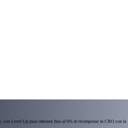
re, con Level Up puoi ottenere fino al 6% di ricompense in CRO con la