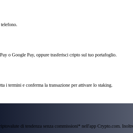
 telefono.
 Pay o Google Pay, oppure trasferisci cripto sul tuo portafoglio.
ta i termini e conferma la transazione per attivare lo staking.
criptovalute di tendenza senza commissioni* nell'app Crypto.com. Inolt