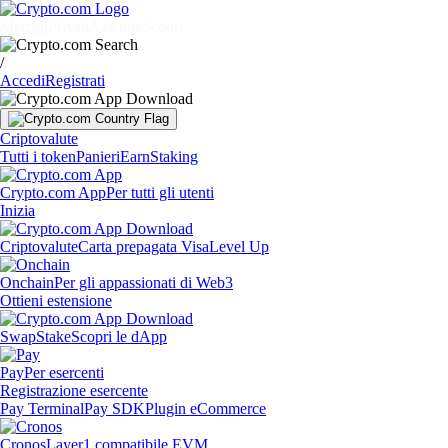
Mercati
Privati
Aziende
Scopri
/
Accedi
Registrati
Criptovalute
Tutti i token
Panieri
Earn
Staking
Crypto.com App
Per tutti gli utenti
Inizia
Criptovalute
Carta prepagata Visa
Level Up
Onchain
Per gli appassionati di Web3
Ottieni estensione
Swap
Stake
Scopri le dApp
Pay
Per esercenti
Registrazione esercente
Pay Terminal
Pay SDK
Plugin eCommerce
Cronos
Layer1 compatibile EVM