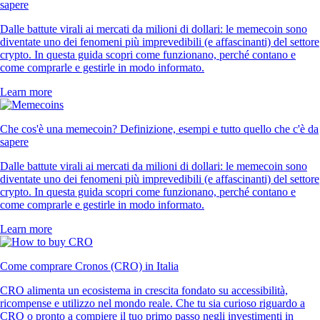
sapere
Dalle battute virali ai mercati da milioni di dollari: le memecoin sono
diventate uno dei fenomeni più imprevedibili (e affascinanti) del settore
crypto. In questa guida scopri come funzionano, perché contano e
come comprarle e gestirle in modo informato.
Learn more
Che cos'è una memecoin? Definizione, esempi e tutto quello che c'è da
sapere
Dalle battute virali ai mercati da milioni di dollari: le memecoin sono
diventate uno dei fenomeni più imprevedibili (e affascinanti) del settore
crypto. In questa guida scopri come funzionano, perché contano e
come comprarle e gestirle in modo informato.
Learn more
Come comprare Cronos (CRO) in Italia
CRO alimenta un ecosistema in crescita fondato su accessibilità,
ricompense e utilizzo nel mondo reale. Che tu sia curioso riguardo a
CRO o pronto a compiere il tuo primo passo negli investimenti in