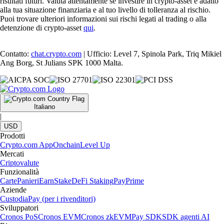
risultati futuri. Valuta attentamente se investire in crypto-asset è adatto
alla tua situazione finanziaria e al tuo livello di tolleranza al rischio.
Puoi trovare ulteriori informazioni sui rischi legati al trading o alla
detenzione di crypto-asset
qui
.
Contatto:
chat.crypto.com
| Ufficio: Level 7, Spinola Park, Triq Mikiel
Ang Borg, St Julians SPK 1000 Malta.
Italiano
|
USD
Prodotti
Crypto.com App
Onchain
Level Up
Mercati
Criptovalute
Funzionalità
Carte
Panieri
Earn
Stake
DeFi Staking
Pay
Prime
Aziende
Custodia
Pay (per i rivenditori)
Sviluppatori
Cronos PoS
Cronos EVM
Cronos zkEVM
Pay SDK
SDK agenti AI