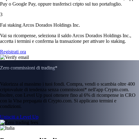
Pay o Google Pay, oppure trasferisci cripto sul tuo portafoglio.
3
Fai staking Arcos Dorados Holdings Inc.
Vai su ricompense, seleziona il saldo Arcos Dorados Holdings Inc.,
accetta i termini e conferma la transazione per attivare lo staking.
Registrati ora
Zero commissioni di trading*
Valorizza al massimo i tuoi fondi. Compra, vendi o scambia oltre 400
criptovalute di tendenza senza commissioni* nell'app Crypto.com.
Inoltre, con Level Up puoi ottenere fino al 6% di ricompense in CRO
con la Visa prepagata di Crypto.com. Si applicano termini e
condizioni.
Unisciti a Level Up