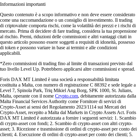
Informazioni importanti
Questo contenuto è a scopo informativo e non deve essere considerato
come una raccomandazione o un consiglio di investimento. Il trading
di criptovalute comporta rischi, come la volatilità dei prezzi e i rischi di
mercato. Prima di decidere di fare trading, considera la tua propensione
al rischio. Premi, riduzioni delle commissioni e altri vantaggi citati in
questo articolo possono essere soggetti a requisiti di idoneità, possesso
di token e possono variare in base ai termini e alle condizioni
applicabili.
*Zero commissioni di trading fino al limite di transazioni previsto dal
tuo livello Level Up. Potrebbero applicarsi altre commissioni e spread.
Foris DAX MT Limited è una società a responsabilità limitata
costituita a Malta, con numero di registrazione C 88392 e sede legale a
Level 7, Spinola Park, Triq Mikiel Ang Borg, SPK 1000, St. Julians,
Malta, operante con il nome
Crypto.com
, debitamente autorizzata dalla
Malta Financial Services Authority come Fornitore di servizi di
Crypto-Asset ai sensi del Regolamento 2023/1114 sui Mercati dei
Crypto-Asset, recepito a Malta dal Markets in Crypto Assets Act. Foris
DAX MT Limited è autorizzata a fornire i seguenti servizi: 1. Scambio
di crypto-asset con fondi; 2. Scambio di crypto-asset con altri crypto-
asset; 3. Ricezione e trasmissione di ordini di crypto-asset per conto dei
clienti; 4. Esecuzione di ordini di crypto-asset per conto dei clienti; 5.