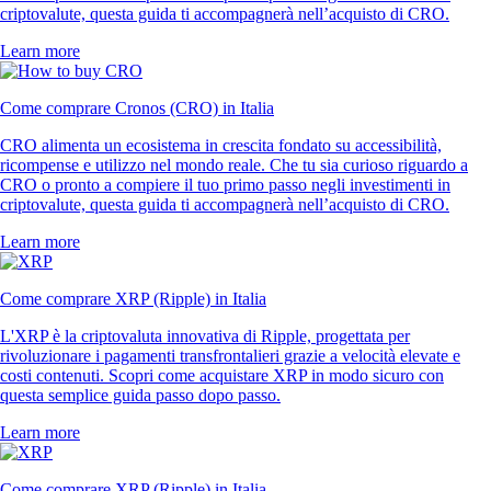
criptovalute, questa guida ti accompagnerà nell’acquisto di CRO.
Learn more
Come comprare Cronos (CRO) in Italia
CRO alimenta un ecosistema in crescita fondato su accessibilità,
ricompense e utilizzo nel mondo reale. Che tu sia curioso riguardo a
CRO o pronto a compiere il tuo primo passo negli investimenti in
criptovalute, questa guida ti accompagnerà nell’acquisto di CRO.
Learn more
Come comprare XRP (Ripple) in Italia
L'XRP è la criptovaluta innovativa di Ripple, progettata per
rivoluzionare i pagamenti transfrontalieri grazie a velocità elevate e
costi contenuti. Scopri come acquistare XRP in modo sicuro con
questa semplice guida passo dopo passo.
Learn more
Come comprare XRP (Ripple) in Italia