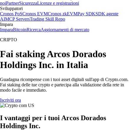
noi
Partner
Sicurezza
Licenze e registrazioni
Sviluppatori
Cronos PoS
Cronos EVM
Cronos zkEVM
Pay SDK
SDK agente
AI
MCP Servers
Trading Skill Repo
Impara
Impara
Bitcoin
Ricerca
Aggiornamenti di mercato
CRIPTO
Fai staking Arcos Dorados
Holdings Inc. in Italia
Guadagna ricompense con i tuoi asset digitali sull'app di Crypto.com.
Fai staking delle tue crypto e partecipa alla validazione della rete in
modo facile e immediato.
Iscriviti ora
I vantaggi per i tuoi Arcos Dorados
Holdings Inc.