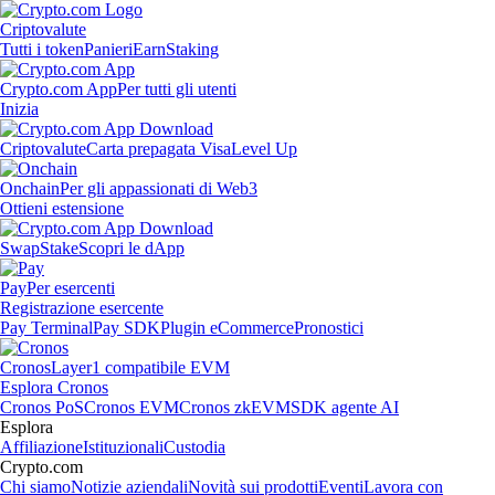
Criptovalute
Tutti i token
Panieri
Earn
Staking
Crypto.com App
Per tutti gli utenti
Inizia
Criptovalute
Carta prepagata Visa
Level Up
Onchain
Per gli appassionati di Web3
Ottieni estensione
Swap
Stake
Scopri le dApp
Pay
Per esercenti
Registrazione esercente
Pay Terminal
Pay SDK
Plugin eCommerce
Pronostici
Cronos
Layer1 compatibile EVM
Esplora Cronos
Cronos PoS
Cronos EVM
Cronos zkEVM
SDK agente AI
Esplora
Affiliazione
Istituzionali
Custodia
Crypto.com
Chi siamo
Notizie aziendali
Novità sui prodotti
Eventi
Lavora con