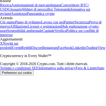
Risorse
Ricerca
Aggiornamenti di mercato
Impara
Convertitore BTC/
USD
Glossario
Widget di prezzo
Bot Telegram
Informativa sui
reclami
Assistenza
Panoramica crypto
Azienda
Chi siamo
Piano di sviluppo
Lavora con noi
Partner
Sicurezza
Prova di
riserva
Affiliazione
Licenze e registrazioni
Hub esplorazione crypto-
asset
Sostenibilità ambientale
Capitale
Verifica
Politica sui conflitti di
interesse
Aggiornamenti
X
Novità sui
prodotti
Eventi
Reddit
Discord
Instagram
Facebook
Linkedin
TradingView
Cryptocurrency in Every Wallet™
Copyright © 2018-2026 Crypto.com. Tutti i diritti riservati.
Termini e condizioni SEE
Informativa sulla privacy
Fees & Limits
Stato
Preferenze sui cookie