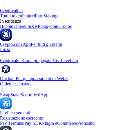
Criptovalute
Tutti i token
Panieri
Earn
Staking
In tendenza
Bitcoin
Ethereum
XRP
Dogecoin
Cronos
Crypto.com App
Per tutti gli utenti
Inizia
Criptovalute
Carta prepagata Visa
Level Up
Onchain
Per gli appassionati di Web3
Ottieni estensione
Swap
Stake
Scopri le dApp
Pay
Per esercenti
Registrazione esercente
Pay Terminal
Pay SDK
Plugin eCommerce
Pronostici