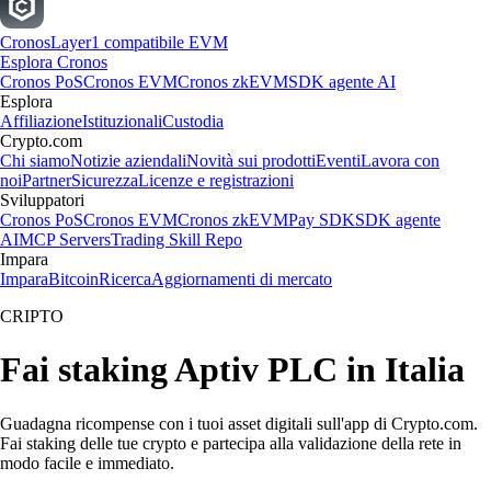
Cronos
Layer1 compatibile EVM
Esplora Cronos
Cronos PoS
Cronos EVM
Cronos zkEVM
SDK agente AI
Esplora
Affiliazione
Istituzionali
Custodia
Crypto.com
Chi siamo
Notizie aziendali
Novità sui prodotti
Eventi
Lavora con
noi
Partner
Sicurezza
Licenze e registrazioni
Sviluppatori
Cronos PoS
Cronos EVM
Cronos zkEVM
Pay SDK
SDK agente
AI
MCP Servers
Trading Skill Repo
Impara
Impara
Bitcoin
Ricerca
Aggiornamenti di mercato
CRIPTO
Fai staking Aptiv PLC in Italia
Guadagna ricompense con i tuoi asset digitali sull'app di Crypto.com.
Fai staking delle tue crypto e partecipa alla validazione della rete in
modo facile e immediato.