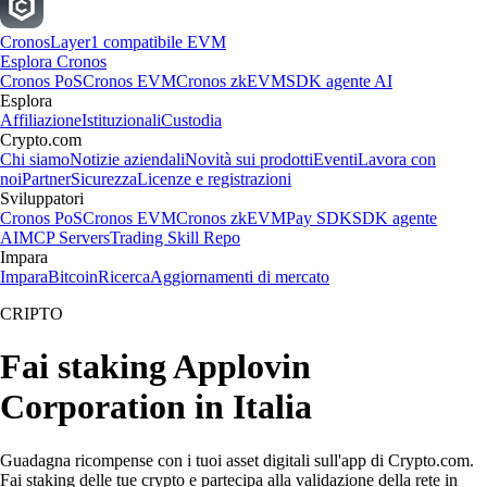
Cronos
Layer1 compatibile EVM
Esplora Cronos
Cronos PoS
Cronos EVM
Cronos zkEVM
SDK agente AI
Esplora
Affiliazione
Istituzionali
Custodia
Crypto.com
Chi siamo
Notizie aziendali
Novità sui prodotti
Eventi
Lavora con
noi
Partner
Sicurezza
Licenze e registrazioni
Sviluppatori
Cronos PoS
Cronos EVM
Cronos zkEVM
Pay SDK
SDK agente
AI
MCP Servers
Trading Skill Repo
Impara
Impara
Bitcoin
Ricerca
Aggiornamenti di mercato
CRIPTO
Fai staking Applovin
Corporation in Italia
Guadagna ricompense con i tuoi asset digitali sull'app di Crypto.com.
Fai staking delle tue crypto e partecipa alla validazione della rete in