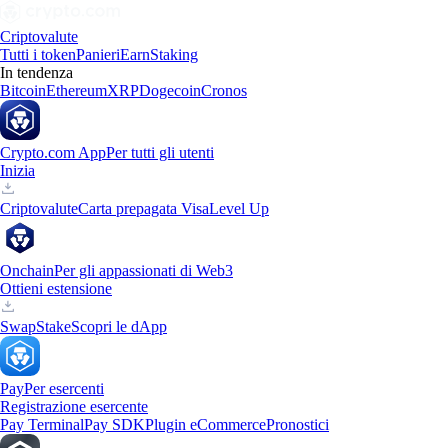
Criptovalute
Tutti i token
Panieri
Earn
Staking
In tendenza
Bitcoin
Ethereum
XRP
Dogecoin
Cronos
Crypto.com App
Per tutti gli utenti
Inizia
Criptovalute
Carta prepagata Visa
Level Up
Onchain
Per gli appassionati di Web3
Ottieni estensione
Swap
Stake
Scopri le dApp
Pay
Per esercenti
Registrazione esercente
Pay Terminal
Pay SDK
Plugin eCommerce
Pronostici