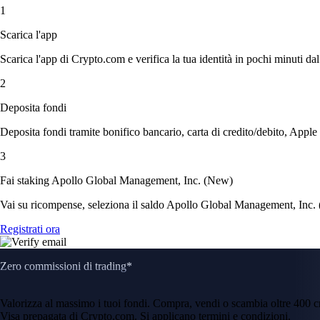
1
Scarica l'app
Scarica l'app di Crypto.com e verifica la tua identità in pochi minuti dal
2
Deposita fondi
Deposita fondi tramite bonifico bancario, carta di credito/debito, Apple
3
Fai staking Apollo Global Management, Inc. (New)
Vai su ricompense, seleziona il saldo Apollo Global Management, Inc. (N
Registrati ora
Zero commissioni di trading*
Valorizza al massimo i tuoi fondi. Compra, vendi o scambia oltre 400 
Visa prepagata di Crypto.com. Si applicano termini e condizioni.