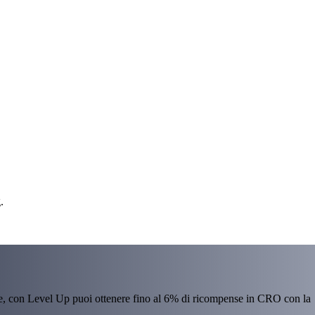
.
re, con Level Up puoi ottenere fino al 6% di ricompense in CRO con la