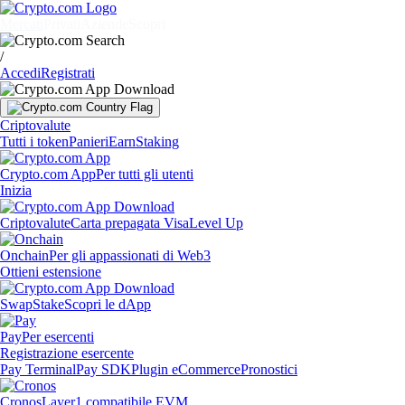
Mercati
Privati
Aziende
Scopri
/
Accedi
Registrati
Criptovalute
Tutti i token
Panieri
Earn
Staking
Crypto.com App
Per tutti gli utenti
Inizia
Criptovalute
Carta prepagata Visa
Level Up
Onchain
Per gli appassionati di Web3
Ottieni estensione
Swap
Stake
Scopri le dApp
Pay
Per esercenti
Registrazione esercente
Pay Terminal
Pay SDK
Plugin eCommerce
Pronostici
Cronos
Layer1 compatibile EVM