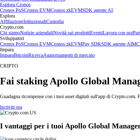
Esplora Cronos
Cronos PoS
Cronos EVM
Cronos zkEVM
SDK agente AI
Esplora
Affiliazione
Istituzionali
Custodia
Crypto.com
Chi siamo
Notizie aziendali
Novità sui prodotti
Eventi
Lavora con noi
Par
Sviluppatori
Cronos PoS
Cronos EVM
Cronos zkEVM
Pay SDK
SDK agente AI
MCP
Impara
Impara
Bitcoin
Ricerca
Aggiornamenti di mercato
CRIPTO
Fai staking Apollo Global Manag
Guadagna ricompense con i tuoi asset digitali sull'app di Crypto.com. Fa
Iscriviti ora
I vantaggi per i tuoi Apollo Global Manage