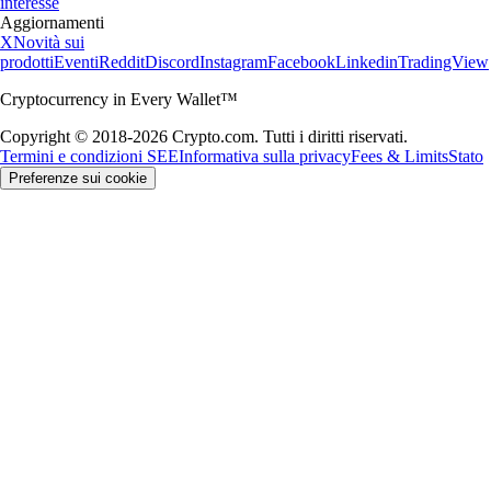
interesse
Aggiornamenti
X
Novità sui
prodotti
Eventi
Reddit
Discord
Instagram
Facebook
Linkedin
TradingView
Cryptocurrency in Every Wallet™
Copyright © 2018-2026 Crypto.com. Tutti i diritti riservati.
Termini e condizioni SEE
Informativa sulla privacy
Fees & Limits
Stato
Preferenze sui cookie