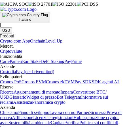
Italiano
|
USD
Prodotti
Crypto.com App
Onchain
Level Up
Mercati
Criptovalute
Funzionalità
Carte
Panieri
Earn
Stake
DeFi Staking
Pay
Prime
Aziende
Custodia
Pay (per i rivenditori)
Sviluppatori
Cronos PoS
Cronos EVM
Cronos zkEVM
Pay SDK
SDK agenti AI
Risorse
Ricerca
Aggiornamenti di mercato
Impara
Convertitore BTC/
USD
Glossario
Widget di prezzo
Bot Telegram
Informativa sui
reclami
Assistenza
Panoramica crypto
Azienda
Chi siamo
Piano di sviluppo
Lavora con noi
Partner
Sicurezza
Prova di
riserva
Affiliazione
Licenze e registrazioni
Hub esplorazione crypto-
asset
Sostenibilità ambientale
Capitale
Verifica
Politica sui conflitti di