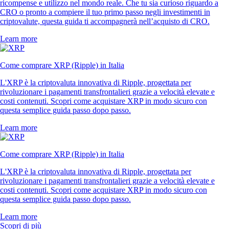
ricompense e utilizzo nel mondo reale. Che tu sia curioso riguardo a
CRO o pronto a compiere il tuo primo passo negli investimenti in
criptovalute, questa guida ti accompagnerà nell’acquisto di CRO.
Learn more
Come comprare XRP (Ripple) in Italia
L'XRP è la criptovaluta innovativa di Ripple, progettata per
rivoluzionare i pagamenti transfrontalieri grazie a velocità elevate e
costi contenuti. Scopri come acquistare XRP in modo sicuro con
questa semplice guida passo dopo passo.
Learn more
Come comprare XRP (Ripple) in Italia
L'XRP è la criptovaluta innovativa di Ripple, progettata per
rivoluzionare i pagamenti transfrontalieri grazie a velocità elevate e
costi contenuti. Scopri come acquistare XRP in modo sicuro con
questa semplice guida passo dopo passo.
Learn more
Scopri di più