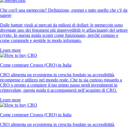
Che cos'è una memecoin? Definizione, esempi e tutto quello che c'è da
sapere
Dalle battute virali ai mercati da milioni di dollari: le memecoin sono
diventate uno dei fenomeni più imprevedibili (e affascinanti) del settore
crypto. In questa guida scopri come funzionano, perché contano e
come comprarle e gestirle in modo informato.
Learn more
Come comprare Cronos (CRO) in Italia
CRO alimenta un ecosistema in crescita fondato su accessibilità,
ricompense e utilizzo nel mondo reale. Che tu sia curioso riguardo a
CRO o pronto a compiere il tuo primo passo negli investimenti in
criptovalute, questa guida ti accompagnerà nell’acquisto di CRO.
Learn more
Come comprare Cronos (CRO) in Italia
CRO alimenta un ecosistema in crescita fondato su accessibilità,