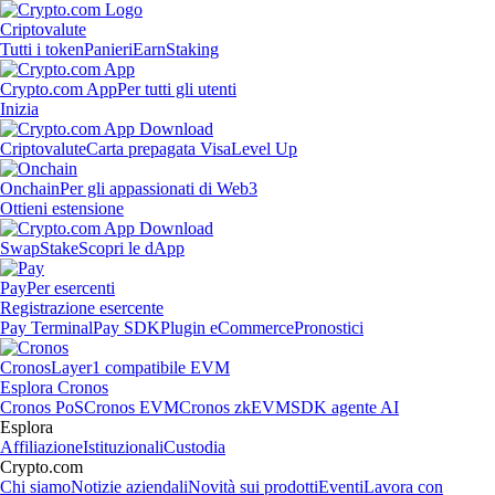
Criptovalute
Tutti i token
Panieri
Earn
Staking
Crypto.com App
Per tutti gli utenti
Inizia
Criptovalute
Carta prepagata Visa
Level Up
Onchain
Per gli appassionati di Web3
Ottieni estensione
Swap
Stake
Scopri le dApp
Pay
Per esercenti
Registrazione esercente
Pay Terminal
Pay SDK
Plugin eCommerce
Pronostici
Cronos
Layer1 compatibile EVM
Esplora Cronos
Cronos PoS
Cronos EVM
Cronos zkEVM
SDK agente AI
Esplora
Affiliazione
Istituzionali
Custodia
Crypto.com
Chi siamo
Notizie aziendali
Novità sui prodotti
Eventi
Lavora con