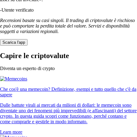
-
Utente verificato
Recensioni basate su casi singoli. Il trading di criptovalute è rischioso
e può comportare la perdita totale del valore. Servizi e disponibilità
soggetti a variazioni regionali.
Scarica l'app
Capire le criptovalute
Diventa un esperto di crypto
Che cos'è una memecoin? Definizione, esempi e tutto quello che c'è da
sapere
Dalle battute virali ai mercati da milioni di dollari: le memecoin sono
diventate uno dei fenomeni più imprevedibili (e affascinanti) del settore
crypto. In questa guida scopri come funzionano, perché contano e
come comprarle e gestirle in modo informato.
Learn more