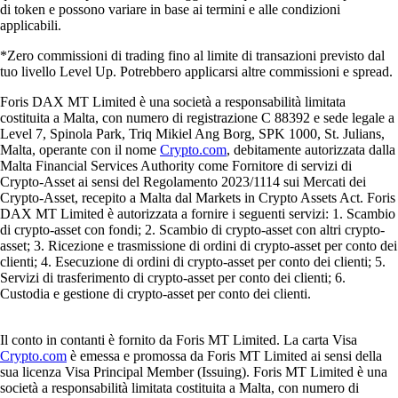
di token e possono variare in base ai termini e alle condizioni
applicabili.
*Zero commissioni di trading fino al limite di transazioni previsto dal
tuo livello Level Up. Potrebbero applicarsi altre commissioni e spread.
Foris DAX MT Limited è una società a responsabilità limitata
costituita a Malta, con numero di registrazione C 88392 e sede legale a
Level 7, Spinola Park, Triq Mikiel Ang Borg, SPK 1000, St. Julians,
Malta, operante con il nome
Crypto.com
, debitamente autorizzata dalla
Malta Financial Services Authority come Fornitore di servizi di
Crypto-Asset ai sensi del Regolamento 2023/1114 sui Mercati dei
Crypto-Asset, recepito a Malta dal Markets in Crypto Assets Act. Foris
DAX MT Limited è autorizzata a fornire i seguenti servizi: 1. Scambio
di crypto-asset con fondi; 2. Scambio di crypto-asset con altri crypto-
asset; 3. Ricezione e trasmissione di ordini di crypto-asset per conto dei
clienti; 4. Esecuzione di ordini di crypto-asset per conto dei clienti; 5.
Servizi di trasferimento di crypto-asset per conto dei clienti; 6.
Custodia e gestione di crypto-asset per conto dei clienti.
Il conto in contanti è fornito da Foris MT Limited. La carta Visa
Crypto.com
è emessa e promossa da Foris MT Limited ai sensi della
sua licenza Visa Principal Member (Issuing). Foris MT Limited è una
società a responsabilità limitata costituita a Malta, con numero di