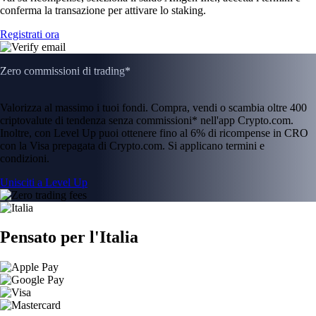
conferma la transazione per attivare lo staking.
Registrati ora
Zero commissioni di trading*
Valorizza al massimo i tuoi fondi. Compra, vendi o scambia oltre 400
criptovalute di tendenza senza commissioni* nell'app Crypto.com.
Inoltre, con Level Up puoi ottenere fino al 6% di ricompense in CRO
con la Visa prepagata di Crypto.com. Si applicano termini e
condizioni.
Unisciti a Level Up
Pensato per l'Italia