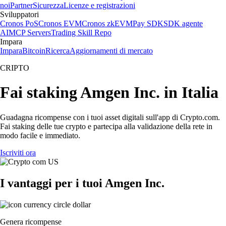
noi
Partner
Sicurezza
Licenze e registrazioni
Sviluppatori
Cronos PoS
Cronos EVM
Cronos zkEVM
Pay SDK
SDK agente
AI
MCP Servers
Trading Skill Repo
Impara
Impara
Bitcoin
Ricerca
Aggiornamenti di mercato
CRIPTO
Fai staking Amgen Inc. in Italia
Guadagna ricompense con i tuoi asset digitali sull'app di Crypto.com.
Fai staking delle tue crypto e partecipa alla validazione della rete in
modo facile e immediato.
Iscriviti ora
I vantaggi per i tuoi Amgen Inc.
Genera ricompense