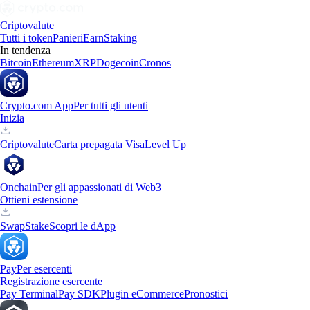
Criptovalute
Tutti i token
Panieri
Earn
Staking
In tendenza
Bitcoin
Ethereum
XRP
Dogecoin
Cronos
Crypto.com App
Per tutti gli utenti
Inizia
Criptovalute
Carta prepagata Visa
Level Up
Onchain
Per gli appassionati di Web3
Ottieni estensione
Swap
Stake
Scopri le dApp
Pay
Per esercenti
Registrazione esercente
Pay Terminal
Pay SDK
Plugin eCommerce
Pronostici