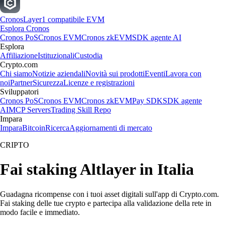
Cronos
Layer1 compatibile EVM
Esplora Cronos
Cronos PoS
Cronos EVM
Cronos zkEVM
SDK agente AI
Esplora
Affiliazione
Istituzionali
Custodia
Crypto.com
Chi siamo
Notizie aziendali
Novità sui prodotti
Eventi
Lavora con
noi
Partner
Sicurezza
Licenze e registrazioni
Sviluppatori
Cronos PoS
Cronos EVM
Cronos zkEVM
Pay SDK
SDK agente
AI
MCP Servers
Trading Skill Repo
Impara
Impara
Bitcoin
Ricerca
Aggiornamenti di mercato
CRIPTO
Fai staking Altlayer in Italia
Guadagna ricompense con i tuoi asset digitali sull'app di Crypto.com.
Fai staking delle tue crypto e partecipa alla validazione della rete in
modo facile e immediato.