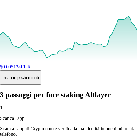
$
0.005124
EUR
+
0.95
%
24H
Buy
Inizia in pochi minuti
3 passaggi per fare staking Altlayer
1
Scarica l'app
Scarica l'app di Crypto.com e verifica la tua identità in pochi minuti dal
telefono.