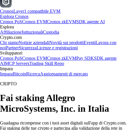
Cronos
Layer1 compatibile EVM
Esplora Cronos
Cronos PoS
Cronos EVM
Cronos zkEVM
SDK agente AI
Esplora
Affiliazione
Istituzionali
Custodia
Crypto.com
Chi siamo
Notizie aziendali
Novità sui prodotti
Eventi
Lavora con
noi
Partner
Sicurezza
Licenze e registrazioni
Sviluppatori
Cronos PoS
Cronos EVM
Cronos zkEVM
Pay SDK
SDK agente
AI
MCP Servers
Trading Skill Repo
Impara
Impara
Bitcoin
Ricerca
Aggiornamenti di mercato
CRIPTO
Fai staking Allegro
MicroSystems, Inc. in Italia
Guadagna ricompense con i tuoi asset digitali sull'app di Crypto.com.
Fai staking delle tue crypto e partecipa alla validazione della rete in