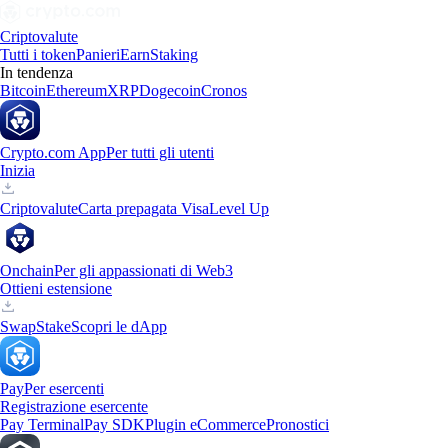
Criptovalute
Tutti i token
Panieri
Earn
Staking
In tendenza
Bitcoin
Ethereum
XRP
Dogecoin
Cronos
Crypto.com App
Per tutti gli utenti
Inizia
Criptovalute
Carta prepagata Visa
Level Up
Onchain
Per gli appassionati di Web3
Ottieni estensione
Swap
Stake
Scopri le dApp
Pay
Per esercenti
Registrazione esercente
Pay Terminal
Pay SDK
Plugin eCommerce
Pronostici