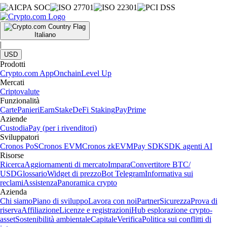
Italiano
|
USD
Prodotti
Crypto.com App
Onchain
Level Up
Mercati
Criptovalute
Funzionalità
Carte
Panieri
Earn
Stake
DeFi Staking
Pay
Prime
Aziende
Custodia
Pay (per i rivenditori)
Sviluppatori
Cronos PoS
Cronos EVM
Cronos zkEVM
Pay SDK
SDK agenti AI
Risorse
Ricerca
Aggiornamenti di mercato
Impara
Convertitore BTC/
USD
Glossario
Widget di prezzo
Bot Telegram
Informativa sui
reclami
Assistenza
Panoramica crypto
Azienda
Chi siamo
Piano di sviluppo
Lavora con noi
Partner
Sicurezza
Prova di
riserva
Affiliazione
Licenze e registrazioni
Hub esplorazione crypto-
asset
Sostenibilità ambientale
Capitale
Verifica
Politica sui conflitti di