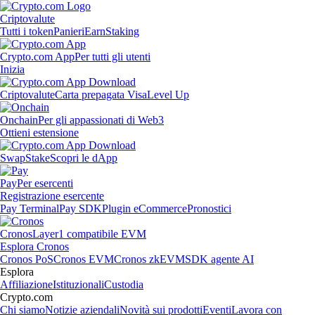
Criptovalute
Tutti i token
Panieri
Earn
Staking
Crypto.com App
Per tutti gli utenti
Inizia
Criptovalute
Carta prepagata Visa
Level Up
Onchain
Per gli appassionati di Web3
Ottieni estensione
Swap
Stake
Scopri le dApp
Pay
Per esercenti
Registrazione esercente
Pay Terminal
Pay SDK
Plugin eCommerce
Pronostici
Cronos
Layer1 compatibile EVM
Esplora Cronos
Cronos PoS
Cronos EVM
Cronos zkEVM
SDK agente AI
Esplora
Affiliazione
Istituzionali
Custodia
Crypto.com
Chi siamo
Notizie aziendali
Novità sui prodotti
Eventi
Lavora con