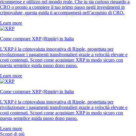
ricompense e utilizzo nel mondo reale. Che tu sia curioso riguardo a
CRO o pronto a compiere il tuo primo passo negli investimenti in
criptovalute, questa guida ti accompagnerà nell’acquisto di CRO.
Learn more
Come comprare XRP (Ripple) in Italia
L'XRP è la criptovaluta innovativa di Ripple, progettata per
rivoluzionare i pagamenti transfrontalieri grazie a velocità elevate e
costi contenuti. Scopri come acquistare XRP in modo sicuro con
questa semplice guida passo dopo passo.
Learn more
Come comprare XRP (Ripple) in Italia
L'XRP è la criptovaluta innovativa di Ripple, progettata per
rivoluzionare i pagamenti transfrontalieri grazie a velocità elevate e
costi contenuti. Scopri come acquistare XRP in modo sicuro con
questa semplice guida passo dopo passo.
Learn more
Scopri di più