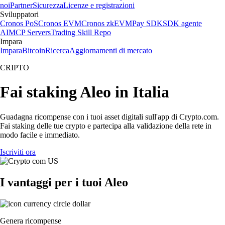
noi
Partner
Sicurezza
Licenze e registrazioni
Sviluppatori
Cronos PoS
Cronos EVM
Cronos zkEVM
Pay SDK
SDK agente
AI
MCP Servers
Trading Skill Repo
Impara
Impara
Bitcoin
Ricerca
Aggiornamenti di mercato
CRIPTO
Fai staking Aleo in Italia
Guadagna ricompense con i tuoi asset digitali sull'app di Crypto.com.
Fai staking delle tue crypto e partecipa alla validazione della rete in
modo facile e immediato.
Iscriviti ora
I vantaggi per i tuoi Aleo
Genera ricompense