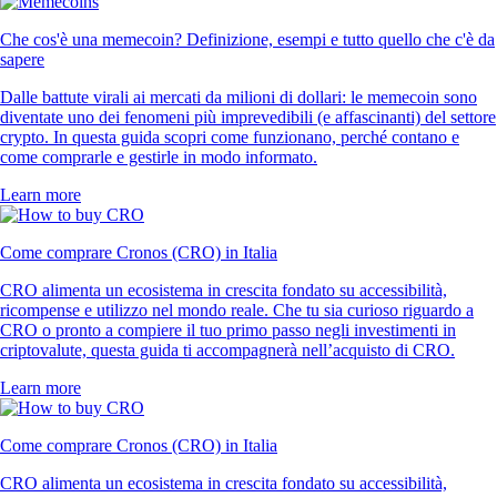
Che cos'è una memecoin? Definizione, esempi e tutto quello che c'è da
sapere
Dalle battute virali ai mercati da milioni di dollari: le memecoin sono
diventate uno dei fenomeni più imprevedibili (e affascinanti) del settore
crypto. In questa guida scopri come funzionano, perché contano e
come comprarle e gestirle in modo informato.
Learn more
Come comprare Cronos (CRO) in Italia
CRO alimenta un ecosistema in crescita fondato su accessibilità,
ricompense e utilizzo nel mondo reale. Che tu sia curioso riguardo a
CRO o pronto a compiere il tuo primo passo negli investimenti in
criptovalute, questa guida ti accompagnerà nell’acquisto di CRO.
Learn more
Come comprare Cronos (CRO) in Italia
CRO alimenta un ecosistema in crescita fondato su accessibilità,