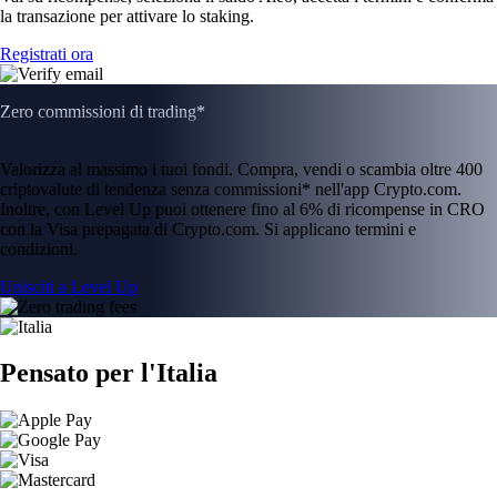
la transazione per attivare lo staking.
Registrati ora
Zero commissioni di trading*
Valorizza al massimo i tuoi fondi. Compra, vendi o scambia oltre 400
criptovalute di tendenza senza commissioni* nell'app Crypto.com.
Inoltre, con Level Up puoi ottenere fino al 6% di ricompense in CRO
con la Visa prepagata di Crypto.com. Si applicano termini e
condizioni.
Unisciti a Level Up
Pensato per l'Italia