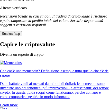
-
Utente verificato
Recensioni basate su casi singoli. Il trading di criptovalute è rischioso
e può comportare la perdita totale del valore. Servizi e disponibilità
soggetti a variazioni regionali.
Scarica l'app
Capire le criptovalute
Diventa un esperto di crypto
Che cos'è una memecoin? Definizione, esempi e tutto quello che c'è da
sapere
Dalle battute virali ai mercati da milioni di dollari: le memecoin sono
diventate uno dei fenomeni più imprevedibili (e affascinanti) del settore
crypto. In questa guida scopri come funzionano, perché contano e
come comprarle e gestirle in modo informato.
Learn more