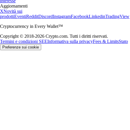
interesse
Aggiornamenti
X
Novità sui
prodotti
Eventi
Reddit
Discord
Instagram
Facebook
Linkedin
TradingView
Cryptocurrency in Every Wallet™
Copyright © 2018-2026 Crypto.com. Tutti i diritti riservati.
Termini e condizioni SEE
Informativa sulla privacy
Fees & Limits
Stato
Preferenze sui cookie