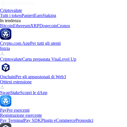
Criptovalute
Tutti i token
Panieri
Earn
Staking
In tendenza
Bitcoin
Ethereum
XRP
Dogecoin
Cronos
Crypto.com App
Per tutti gli utenti
Inizia
Criptovalute
Carta prepagata Visa
Level Up
Onchain
Per gli appassionati di Web3
Ottieni estensione
Swap
Stake
Scopri le dApp
Pay
Per esercenti
Registrazione esercente
Pay Terminal
Pay SDK
Plugin eCommerce
Pronostici