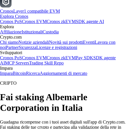
Cronos
Layer1 compatibile EVM
Esplora Cronos
Cronos PoS
Cronos EVM
Cronos zkEVM
SDK agente AI
Esplora
Affiliazione
Istituzionali
Custodia
Crypto.com
Chi siamo
Notizie aziendali
Novità sui prodotti
Eventi
Lavora con
noi
Partner
Sicurezza
Licenze e registrazioni
Sviluppatori
Cronos PoS
Cronos EVM
Cronos zkEVM
Pay SDK
SDK agente
AI
MCP Servers
Trading Skill Repo
Impara
Impara
Bitcoin
Ricerca
Aggiornamenti di mercato
CRIPTO
Fai staking Albemarle
Corporation in Italia
Guadagna ricompense con i tuoi asset digitali sull'app di Crypto.com.
Fai staking delle tue crypto e partecipa alla validazione della rete in