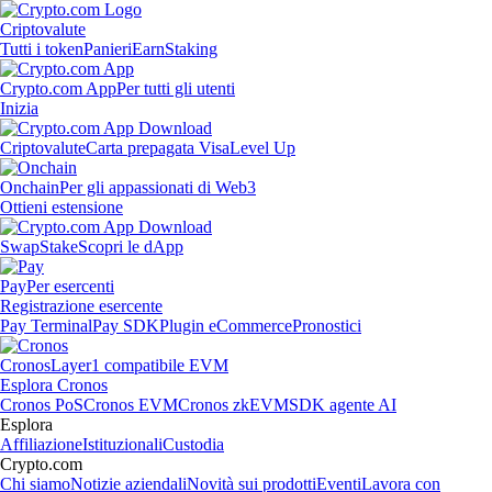
Criptovalute
Tutti i token
Panieri
Earn
Staking
Crypto.com App
Per tutti gli utenti
Inizia
Criptovalute
Carta prepagata Visa
Level Up
Onchain
Per gli appassionati di Web3
Ottieni estensione
Swap
Stake
Scopri le dApp
Pay
Per esercenti
Registrazione esercente
Pay Terminal
Pay SDK
Plugin eCommerce
Pronostici
Cronos
Layer1 compatibile EVM
Esplora Cronos
Cronos PoS
Cronos EVM
Cronos zkEVM
SDK agente AI
Esplora
Affiliazione
Istituzionali
Custodia
Crypto.com
Chi siamo
Notizie aziendali
Novità sui prodotti
Eventi
Lavora con