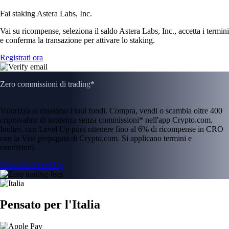
Fai staking Astera Labs, Inc.
Vai su ricompense, seleziona il saldo Astera Labs, Inc., accetta i termini
e conferma la transazione per attivare lo staking.
Registrati ora
Zero commissioni di trading*
Valorizza al massimo i tuoi fondi. Compra, vendi o scambia oltre 400
criptovalute di tendenza senza commissioni* nell'app Crypto.com.
Inoltre, con Level Up puoi ottenere fino al 6% di ricompense in CRO
con la Visa prepagata di Crypto.com. Si applicano termini e
condizioni.
Unisciti a Level Up
Pensato per l'Italia