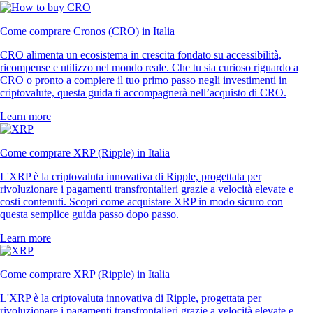
Come comprare Cronos (CRO) in Italia
CRO alimenta un ecosistema in crescita fondato su accessibilità,
ricompense e utilizzo nel mondo reale. Che tu sia curioso riguardo a
CRO o pronto a compiere il tuo primo passo negli investimenti in
criptovalute, questa guida ti accompagnerà nell’acquisto di CRO.
Learn more
Come comprare XRP (Ripple) in Italia
L'XRP è la criptovaluta innovativa di Ripple, progettata per
rivoluzionare i pagamenti transfrontalieri grazie a velocità elevate e
costi contenuti. Scopri come acquistare XRP in modo sicuro con
questa semplice guida passo dopo passo.
Learn more
Come comprare XRP (Ripple) in Italia
L'XRP è la criptovaluta innovativa di Ripple, progettata per
rivoluzionare i pagamenti transfrontalieri grazie a velocità elevate e