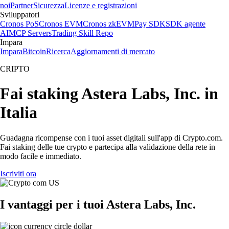
noi
Partner
Sicurezza
Licenze e registrazioni
Sviluppatori
Cronos PoS
Cronos EVM
Cronos zkEVM
Pay SDK
SDK agente
AI
MCP Servers
Trading Skill Repo
Impara
Impara
Bitcoin
Ricerca
Aggiornamenti di mercato
CRIPTO
Fai staking Astera Labs, Inc. in
Italia
Guadagna ricompense con i tuoi asset digitali sull'app di Crypto.com.
Fai staking delle tue crypto e partecipa alla validazione della rete in
modo facile e immediato.
Iscriviti ora
I vantaggi per i tuoi Astera Labs, Inc.