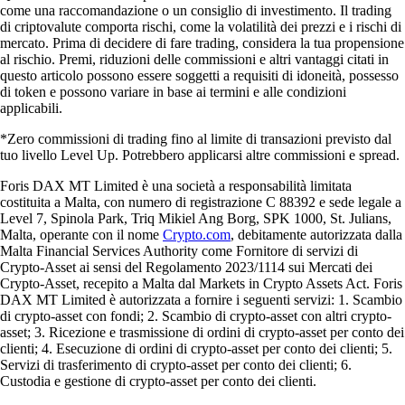
come una raccomandazione o un consiglio di investimento. Il trading
di criptovalute comporta rischi, come la volatilità dei prezzi e i rischi di
mercato. Prima di decidere di fare trading, considera la tua propensione
al rischio. Premi, riduzioni delle commissioni e altri vantaggi citati in
questo articolo possono essere soggetti a requisiti di idoneità, possesso
di token e possono variare in base ai termini e alle condizioni
applicabili.
*Zero commissioni di trading fino al limite di transazioni previsto dal
tuo livello Level Up. Potrebbero applicarsi altre commissioni e spread.
Foris DAX MT Limited è una società a responsabilità limitata
costituita a Malta, con numero di registrazione C 88392 e sede legale a
Level 7, Spinola Park, Triq Mikiel Ang Borg, SPK 1000, St. Julians,
Malta, operante con il nome
Crypto.com
, debitamente autorizzata dalla
Malta Financial Services Authority come Fornitore di servizi di
Crypto-Asset ai sensi del Regolamento 2023/1114 sui Mercati dei
Crypto-Asset, recepito a Malta dal Markets in Crypto Assets Act. Foris
DAX MT Limited è autorizzata a fornire i seguenti servizi: 1. Scambio
di crypto-asset con fondi; 2. Scambio di crypto-asset con altri crypto-
asset; 3. Ricezione e trasmissione di ordini di crypto-asset per conto dei
clienti; 4. Esecuzione di ordini di crypto-asset per conto dei clienti; 5.
Servizi di trasferimento di crypto-asset per conto dei clienti; 6.
Custodia e gestione di crypto-asset per conto dei clienti.