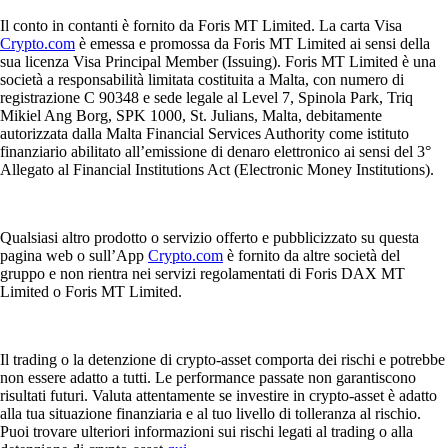
Il conto in contanti è fornito da Foris MT Limited. La carta Visa
Crypto.com
è emessa e promossa da Foris MT Limited ai sensi della
sua licenza Visa Principal Member (Issuing). Foris MT Limited è una
società a responsabilità limitata costituita a Malta, con numero di
registrazione C 90348 e sede legale al Level 7, Spinola Park, Triq
Mikiel Ang Borg, SPK 1000, St. Julians, Malta, debitamente
autorizzata dalla Malta Financial Services Authority come istituto
finanziario abilitato all’emissione di denaro elettronico ai sensi del 3°
Allegato al Financial Institutions Act (Electronic Money Institutions).
Qualsiasi altro prodotto o servizio offerto e pubblicizzato su questa
pagina web o sull’App
Crypto.com
è fornito da altre società del
gruppo e non rientra nei servizi regolamentati di Foris DAX MT
Limited o Foris MT Limited.
Il trading o la detenzione di crypto-asset comporta dei rischi e potrebbe
non essere adatto a tutti. Le performance passate non garantiscono
risultati futuri. Valuta attentamente se investire in crypto-asset è adatto
alla tua situazione finanziaria e al tuo livello di tolleranza al rischio.
Puoi trovare ulteriori informazioni sui rischi legati al trading o alla