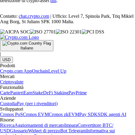
detenzione di crypto-asset
qui
.
Contatto:
chat.crypto.com
| Ufficio: Level 7, Spinola Park, Triq Mikiel
Ang Borg, St Julians SPK 1000 Malta.
Italiano
|
USD
Prodotti
Crypto.com App
Onchain
Level Up
Mercati
Criptovalute
Funzionalità
Carte
Panieri
Earn
Stake
DeFi Staking
Pay
Prime
Aziende
Custodia
Pay (per i rivenditori)
Sviluppatori
Cronos PoS
Cronos EVM
Cronos zkEVM
Pay SDK
SDK agenti AI
Risorse
Ricerca
Aggiornamenti di mercato
Impara
Convertitore BTC/
USD
Glossario
Widget di prezzo
Bot Telegram
Informativa sui