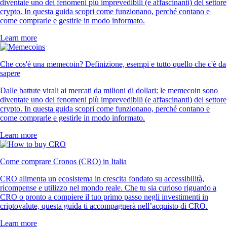
diventate uno dei fenomeni più imprevedibili (e affascinanti) del settore
crypto. In questa guida scopri come funzionano, perché contano e
come comprarle e gestirle in modo informato.
Learn more
Che cos'è una memecoin? Definizione, esempi e tutto quello che c'è da
sapere
Dalle battute virali ai mercati da milioni di dollari: le memecoin sono
diventate uno dei fenomeni più imprevedibili (e affascinanti) del settore
crypto. In questa guida scopri come funzionano, perché contano e
come comprarle e gestirle in modo informato.
Learn more
Come comprare Cronos (CRO) in Italia
CRO alimenta un ecosistema in crescita fondato su accessibilità,
ricompense e utilizzo nel mondo reale. Che tu sia curioso riguardo a
CRO o pronto a compiere il tuo primo passo negli investimenti in
criptovalute, questa guida ti accompagnerà nell’acquisto di CRO.
Learn more