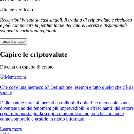
-
Utente verificato
Recensioni basate su casi singoli. Il trading di criptovalute è rischioso
e può comportare la perdita totale del valore. Servizi e disponibilità
soggetti a variazioni regionali.
Scarica l'app
Capire le criptovalute
Diventa un esperto di crypto
Che cos'è una memecoin? Definizione, esempi e tutto quello che c'è da
sapere
Dalle battute virali ai mercati da milioni di dollari: le memecoin sono
diventate uno dei fenomeni più imprevedibili (e affascinanti) del settore
crypto. In questa guida scopri come funzionano, perché contano e
come comprarle e gestirle in modo informato.
Learn more