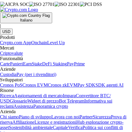
Italiano
|
USD
Prodotti
Crypto.com App
Onchain
Level Up
Mercati
Criptovalute
Funzionalità
Carte
Panieri
Earn
Stake
DeFi Staking
Pay
Prime
Aziende
Custodia
Pay (per i rivenditori)
Sviluppatori
Cronos PoS
Cronos EVM
Cronos zkEVM
Pay SDK
SDK agenti AI
Risorse
Ricerca
Aggiornamenti di mercato
Impara
Convertitore BTC/
USD
Glossario
Widget di prezzo
Bot Telegram
Informativa sui
reclami
Assistenza
Panoramica crypto
Azienda
Chi siamo
Piano di sviluppo
Lavora con noi
Partner
Sicurezza
Prova di
riserva
Affiliazione
Licenze e registrazioni
Hub esplorazione crypto-
asset
Sostenibilità ambientale
Capitale
Verifica
Politica sui conflitti di