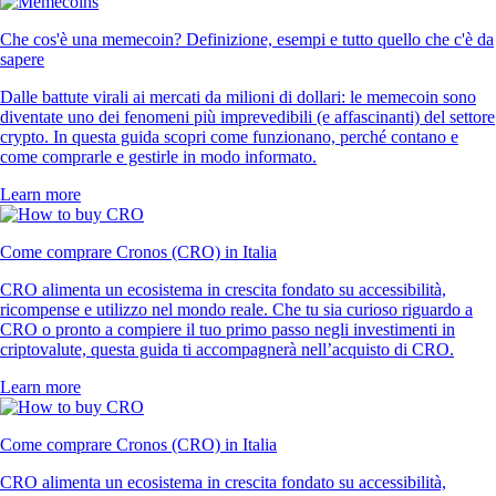
Che cos'è una memecoin? Definizione, esempi e tutto quello che c'è da
sapere
Dalle battute virali ai mercati da milioni di dollari: le memecoin sono
diventate uno dei fenomeni più imprevedibili (e affascinanti) del settore
crypto. In questa guida scopri come funzionano, perché contano e
come comprarle e gestirle in modo informato.
Learn more
Come comprare Cronos (CRO) in Italia
CRO alimenta un ecosistema in crescita fondato su accessibilità,
ricompense e utilizzo nel mondo reale. Che tu sia curioso riguardo a
CRO o pronto a compiere il tuo primo passo negli investimenti in
criptovalute, questa guida ti accompagnerà nell’acquisto di CRO.
Learn more
Come comprare Cronos (CRO) in Italia
CRO alimenta un ecosistema in crescita fondato su accessibilità,