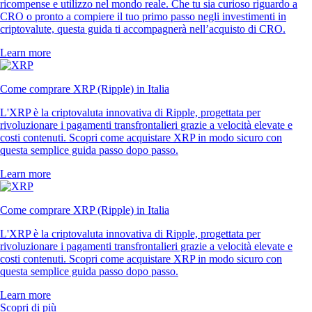
ricompense e utilizzo nel mondo reale. Che tu sia curioso riguardo a
CRO o pronto a compiere il tuo primo passo negli investimenti in
criptovalute, questa guida ti accompagnerà nell’acquisto di CRO.
Learn more
Come comprare XRP (Ripple) in Italia
L'XRP è la criptovaluta innovativa di Ripple, progettata per
rivoluzionare i pagamenti transfrontalieri grazie a velocità elevate e
costi contenuti. Scopri come acquistare XRP in modo sicuro con
questa semplice guida passo dopo passo.
Learn more
Come comprare XRP (Ripple) in Italia
L'XRP è la criptovaluta innovativa di Ripple, progettata per
rivoluzionare i pagamenti transfrontalieri grazie a velocità elevate e
costi contenuti. Scopri come acquistare XRP in modo sicuro con
questa semplice guida passo dopo passo.
Learn more
Scopri di più