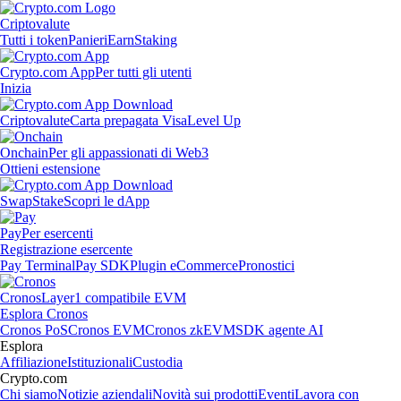
Criptovalute
Tutti i token
Panieri
Earn
Staking
Crypto.com App
Per tutti gli utenti
Inizia
Criptovalute
Carta prepagata Visa
Level Up
Onchain
Per gli appassionati di Web3
Ottieni estensione
Swap
Stake
Scopri le dApp
Pay
Per esercenti
Registrazione esercente
Pay Terminal
Pay SDK
Plugin eCommerce
Pronostici
Cronos
Layer1 compatibile EVM
Esplora Cronos
Cronos PoS
Cronos EVM
Cronos zkEVM
SDK agente AI
Esplora
Affiliazione
Istituzionali
Custodia
Crypto.com
Chi siamo
Notizie aziendali
Novità sui prodotti
Eventi
Lavora con