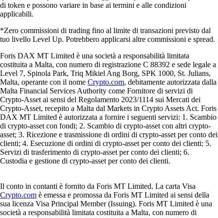
di token e possono variare in base ai termini e alle condizioni
applicabili.
*Zero commissioni di trading fino al limite di transazioni previsto dal
tuo livello Level Up. Potrebbero applicarsi altre commissioni e spread.
Foris DAX MT Limited è una società a responsabilità limitata
costituita a Malta, con numero di registrazione C 88392 e sede legale a
Level 7, Spinola Park, Triq Mikiel Ang Borg, SPK 1000, St. Julians,
Malta, operante con il nome
Crypto.com
, debitamente autorizzata dalla
Malta Financial Services Authority come Fornitore di servizi di
Crypto-Asset ai sensi del Regolamento 2023/1114 sui Mercati dei
Crypto-Asset, recepito a Malta dal Markets in Crypto Assets Act. Foris
DAX MT Limited è autorizzata a fornire i seguenti servizi: 1. Scambio
di crypto-asset con fondi; 2. Scambio di crypto-asset con altri crypto-
asset; 3. Ricezione e trasmissione di ordini di crypto-asset per conto dei
clienti; 4. Esecuzione di ordini di crypto-asset per conto dei clienti; 5.
Servizi di trasferimento di crypto-asset per conto dei clienti; 6.
Custodia e gestione di crypto-asset per conto dei clienti.
Il conto in contanti è fornito da Foris MT Limited. La carta Visa
Crypto.com
è emessa e promossa da Foris MT Limited ai sensi della
sua licenza Visa Principal Member (Issuing). Foris MT Limited è una
società a responsabilità limitata costituita a Malta, con numero di