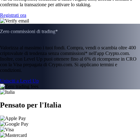
conferma la transazione per attivare lo staking.
Registrati ora
Zero commissioni di trading*
Valorizza al massimo i tuoi fondi. Compra, vendi o scambia oltre 400
criptovalute di tendenza senza commissioni* nell'app Crypto.com.
Inoltre, con Level Up puoi ottenere fino al 6% di ricompense in CRO
con la Visa prepagata di Crypto.com. Si applicano termini e
condizioni.
Unisciti a Level Up
Pensato per l'Italia