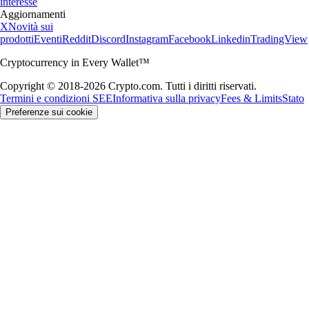
interesse
Aggiornamenti
X
Novità sui
prodotti
Eventi
Reddit
Discord
Instagram
Facebook
Linkedin
TradingView
Cryptocurrency in Every Wallet™
Copyright © 2018-2026 Crypto.com. Tutti i diritti riservati.
Termini e condizioni SEE
Informativa sulla privacy
Fees & Limits
Stato
Preferenze sui cookie