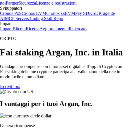
noi
Partner
Sicurezza
Licenze e registrazioni
Sviluppatori
Cronos PoS
Cronos EVM
Cronos zkEVM
Pay SDK
SDK agente
AI
MCP Servers
Trading Skill Repo
Impara
Impara
Bitcoin
Ricerca
Aggiornamenti di mercato
CRIPTO
Fai staking Argan, Inc. in Italia
Guadagna ricompense con i tuoi asset digitali sull'app di Crypto.com.
Fai staking delle tue crypto e partecipa alla validazione della rete in
modo facile e immediato.
Iscriviti ora
I vantaggi per i tuoi Argan, Inc.
Genera ricompense