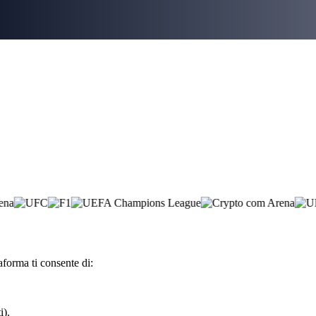
aforma ti consente di:
i).