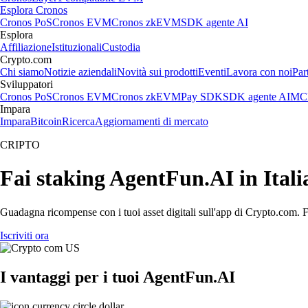
Esplora Cronos
Cronos PoS
Cronos EVM
Cronos zkEVM
SDK agente AI
Esplora
Affiliazione
Istituzionali
Custodia
Crypto.com
Chi siamo
Notizie aziendali
Novità sui prodotti
Eventi
Lavora con noi
Par
Sviluppatori
Cronos PoS
Cronos EVM
Cronos zkEVM
Pay SDK
SDK agente AI
MCP
Impara
Impara
Bitcoin
Ricerca
Aggiornamenti di mercato
CRIPTO
Fai staking AgentFun.AI in Itali
Guadagna ricompense con i tuoi asset digitali sull'app di Crypto.com. Fa
Iscriviti ora
I vantaggi per i tuoi AgentFun.AI