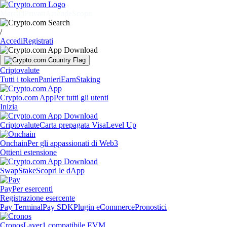
Mercati
Privati
Aziende
Scopri
/
Accedi
Registrati
Criptovalute
Tutti i token
Panieri
Earn
Staking
Crypto.com App
Per tutti gli utenti
Inizia
Criptovalute
Carta prepagata Visa
Level Up
Onchain
Per gli appassionati di Web3
Ottieni estensione
Swap
Stake
Scopri le dApp
Pay
Per esercenti
Registrazione esercente
Pay Terminal
Pay SDK
Plugin eCommerce
Pronostici
Cronos
Layer1 compatibile EVM