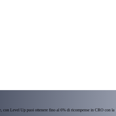
re, con Level Up puoi ottenere fino al 6% di ricompense in CRO con la