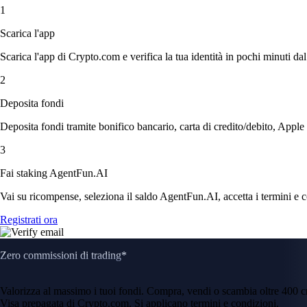
1
Scarica l'app
Scarica l'app di Crypto.com e verifica la tua identità in pochi minuti dal
2
Deposita fondi
Deposita fondi tramite bonifico bancario, carta di credito/debito, Apple
3
Fai staking AgentFun.AI
Vai su ricompense, seleziona il saldo AgentFun.AI, accetta i termini e c
Registrati ora
Zero commissioni di trading*
Valorizza al massimo i tuoi fondi. Compra, vendi o scambia oltre 400 
Visa prepagata di Crypto.com. Si applicano termini e condizioni.