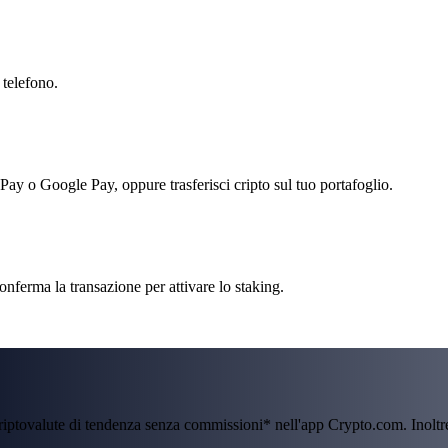
 telefono.
 Pay o Google Pay, oppure trasferisci cripto sul tuo portafoglio.
onferma la transazione per attivare lo staking.
criptovalute di tendenza senza commissioni* nell'app Crypto.com. Inolt