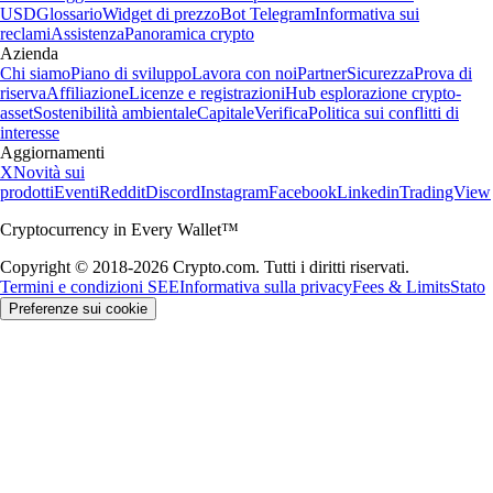
USD
Glossario
Widget di prezzo
Bot Telegram
Informativa sui
reclami
Assistenza
Panoramica crypto
Azienda
Chi siamo
Piano di sviluppo
Lavora con noi
Partner
Sicurezza
Prova di
riserva
Affiliazione
Licenze e registrazioni
Hub esplorazione crypto-
asset
Sostenibilità ambientale
Capitale
Verifica
Politica sui conflitti di
interesse
Aggiornamenti
X
Novità sui
prodotti
Eventi
Reddit
Discord
Instagram
Facebook
Linkedin
TradingView
Cryptocurrency in Every Wallet™
Copyright © 2018-2026 Crypto.com. Tutti i diritti riservati.
Termini e condizioni SEE
Informativa sulla privacy
Fees & Limits
Stato
Preferenze sui cookie