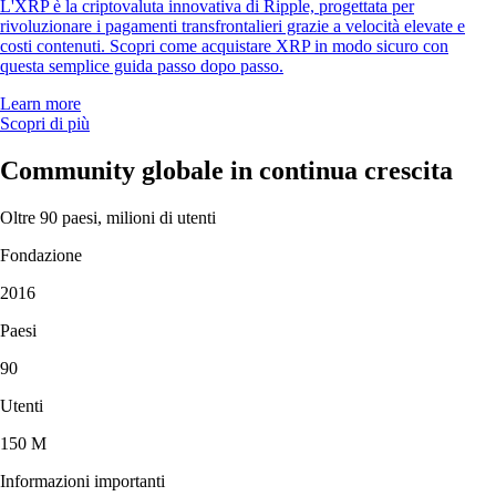
L'XRP è la criptovaluta innovativa di Ripple, progettata per
rivoluzionare i pagamenti transfrontalieri grazie a velocità elevate e
costi contenuti. Scopri come acquistare XRP in modo sicuro con
questa semplice guida passo dopo passo.
Learn more
Scopri di più
Community globale in continua crescita
Oltre 90 paesi, milioni di utenti
Fondazione
2016
Paesi
90
Utenti
150 M
Informazioni importanti