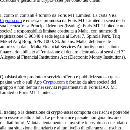
Custodia e gestione di crypto-asset per conto dei clienti.
Il conto in contanti è fornito da Foris MT Limited. La carta Visa
Crypto.com
è emessa e promossa da Foris MT Limited ai sensi della
sua licenza Visa Principal Member (Issuing). Foris MT Limited è una
società a responsabilità limitata costituita a Malta, con numero di
registrazione C 90348 e sede legale al Level 7, Spinola Park, Triq
Mikiel Ang Borg, SPK 1000, St. Julians, Malta, debitamente
autorizzata dalla Malta Financial Services Authority come istituto
finanziario abilitato all’emissione di denaro elettronico ai sensi del 3°
Allegato al Financial Institutions Act (Electronic Money Institutions).
Qualsiasi altro prodotto o servizio offerto e pubblicizzato su questa
pagina web o sull’App
Crypto.com
è fornito da altre società del
gruppo e non rientra nei servizi regolamentati di Foris DAX MT
Limited o Foris MT Limited.
Il trading o la detenzione di crypto-asset comporta dei rischi e potrebbe
non essere adatto a tutti. Le performance passate non garantiscono
risultati futuri. Valuta attentamente se investire in crypto-asset è adatto
alla tua situazione finanziaria e al tuo livello di tolleranza al rischio.