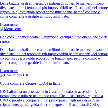
Dalle battute virali ai mercati da milioni di dollari: le memecoin sono
diventate uno dei fenomeni più imprevedibili (e affascinanti) del settore
crypto. In questa guida scopri come funzionano, perché contano e
come comprarle e gestirle in modo informato.
Learn more
Che cos'è una memecoin? Definizione, esempi e tutto quello che c'è da
sapere
Dalle battute virali ai mercati da milioni di dollari: le memecoin sono
diventate uno dei fenomeni più imprevedibili (e affascinanti) del settore
crypto. In questa guida scopri come funzionano, perché contano e
come comprarle e gestirle in modo informato.
Learn more
Come comprare Cronos (CRO) in Italia
CRO alimenta un ecosistema in crescita fondato su accessibilità,
ricompense e utilizzo nel mondo reale. Che tu sia curioso riguardo a
CRO o pronto a compiere il tuo primo passo negli investimenti in
criptovalute, questa guida ti accompagnerà nell’acquisto di CRO.