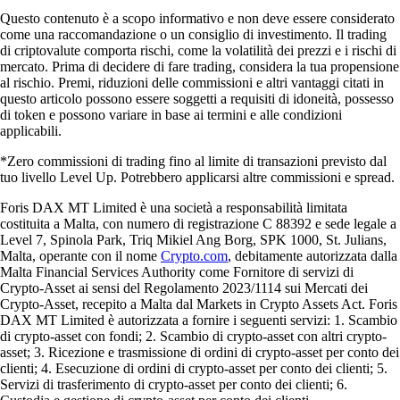
Questo contenuto è a scopo informativo e non deve essere considerato
come una raccomandazione o un consiglio di investimento. Il trading
di criptovalute comporta rischi, come la volatilità dei prezzi e i rischi di
mercato. Prima di decidere di fare trading, considera la tua propensione
al rischio. Premi, riduzioni delle commissioni e altri vantaggi citati in
questo articolo possono essere soggetti a requisiti di idoneità, possesso
di token e possono variare in base ai termini e alle condizioni
applicabili.
*Zero commissioni di trading fino al limite di transazioni previsto dal
tuo livello Level Up. Potrebbero applicarsi altre commissioni e spread.
Foris DAX MT Limited è una società a responsabilità limitata
costituita a Malta, con numero di registrazione C 88392 e sede legale a
Level 7, Spinola Park, Triq Mikiel Ang Borg, SPK 1000, St. Julians,
Malta, operante con il nome
Crypto.com
, debitamente autorizzata dalla
Malta Financial Services Authority come Fornitore di servizi di
Crypto-Asset ai sensi del Regolamento 2023/1114 sui Mercati dei
Crypto-Asset, recepito a Malta dal Markets in Crypto Assets Act. Foris
DAX MT Limited è autorizzata a fornire i seguenti servizi: 1. Scambio
di crypto-asset con fondi; 2. Scambio di crypto-asset con altri crypto-
asset; 3. Ricezione e trasmissione di ordini di crypto-asset per conto dei
clienti; 4. Esecuzione di ordini di crypto-asset per conto dei clienti; 5.
Servizi di trasferimento di crypto-asset per conto dei clienti; 6.