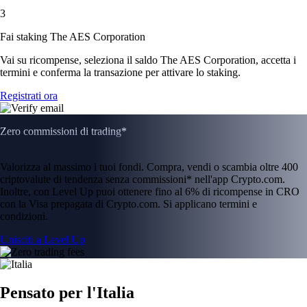
3
Fai staking The AES Corporation
Vai su ricompense, seleziona il saldo The AES Corporation, accetta i
termini e conferma la transazione per attivare lo staking.
Registrati ora
Zero commissioni di trading*
Valorizza al massimo i tuoi fondi. Compra, vendi o scambia oltre 400
criptovalute di tendenza senza commissioni* nell'app Crypto.com.
Inoltre, con Level Up puoi ottenere fino al 6% di ricompense in CRO
con la Visa prepagata di Crypto.com. Si applicano termini e
condizioni.
Unisciti a Level Up
Pensato per l'Italia