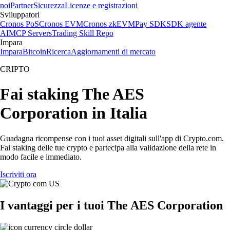
noi
Partner
Sicurezza
Licenze e registrazioni
Sviluppatori
Cronos PoS
Cronos EVM
Cronos zkEVM
Pay SDK
SDK agente
AI
MCP Servers
Trading Skill Repo
Impara
Impara
Bitcoin
Ricerca
Aggiornamenti di mercato
CRIPTO
Fai staking The AES
Corporation in Italia
Guadagna ricompense con i tuoi asset digitali sull'app di Crypto.com.
Fai staking delle tue crypto e partecipa alla validazione della rete in
modo facile e immediato.
Iscriviti ora
I vantaggi per i tuoi The AES Corporation