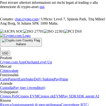
Puoi trovare ulteriori informazioni sui rischi legati al trading o alla
detenzione di crypto-asset
qui
.
Contatto:
chat.crypto.com
| Ufficio: Level 7, Spinola Park, Triq Mikiel
Ang Borg, St Julians SPK 1000 Malta.
Italiano
|
USD
Prodotti
Crypto.com App
Onchain
Level Up
Mercati
Criptovalute
Funzionalità
Carte
Panieri
Earn
Stake
DeFi Staking
Pay
Prime
Aziende
Custodia
Pay (per i rivenditori)
Sviluppatori
Cronos PoS
Cronos EVM
Cronos zkEVM
Pay SDK
SDK agenti AI
Risorse
Ricerca
Aggiornamenti di mercato
Impara
Convertitore BTC/