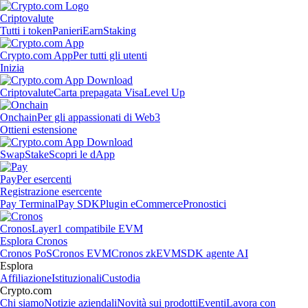
Criptovalute
Tutti i token
Panieri
Earn
Staking
Crypto.com App
Per tutti gli utenti
Inizia
Criptovalute
Carta prepagata Visa
Level Up
Onchain
Per gli appassionati di Web3
Ottieni estensione
Swap
Stake
Scopri le dApp
Pay
Per esercenti
Registrazione esercente
Pay Terminal
Pay SDK
Plugin eCommerce
Pronostici
Cronos
Layer1 compatibile EVM
Esplora Cronos
Cronos PoS
Cronos EVM
Cronos zkEVM
SDK agente AI
Esplora
Affiliazione
Istituzionali
Custodia
Crypto.com
Chi siamo
Notizie aziendali
Novità sui prodotti
Eventi
Lavora con