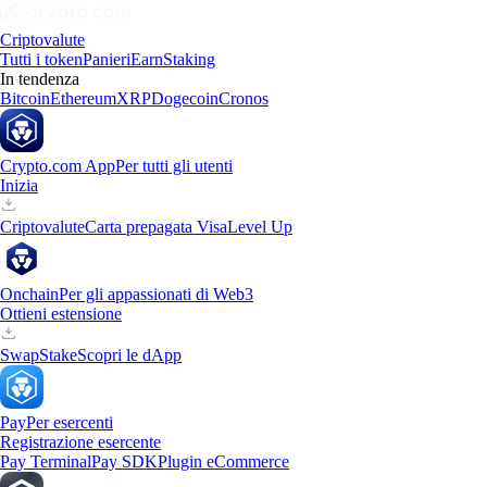
Criptovalute
Tutti i token
Panieri
Earn
Staking
In tendenza
Bitcoin
Ethereum
XRP
Dogecoin
Cronos
Crypto.com App
Per tutti gli utenti
Inizia
Criptovalute
Carta prepagata Visa
Level Up
Onchain
Per gli appassionati di Web3
Ottieni estensione
Swap
Stake
Scopri le dApp
Pay
Per esercenti
Registrazione esercente
Pay Terminal
Pay SDK
Plugin eCommerce