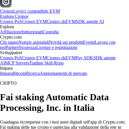
Cronos
Layer1 compatibile EVM
Esplora Cronos
Cronos PoS
Cronos EVM
Cronos zkEVM
SDK agente AI
Esplora
Affiliazione
Istituzionali
Custodia
Crypto.com
Chi siamo
Notizie aziendali
Novità sui prodotti
Eventi
Lavora con
noi
Partner
Sicurezza
Licenze e registrazioni
Sviluppatori
Cronos PoS
Cronos EVM
Cronos zkEVM
Pay SDK
SDK agente
AI
MCP Servers
Trading Skill Repo
Impara
Impara
Bitcoin
Ricerca
Aggiornamenti di mercato
CRIPTO
Fai staking Automatic Data
Processing, Inc. in Italia
Guadagna ricompense con i tuoi asset digitali sull'app di Crypto.com.
Fai staking delle tue crypto e partecipa alla validazione della rete in