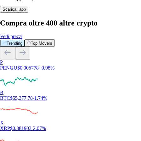
Scarica l'app
Compra oltre 400 altre crypto
Vedi prezzi
Trending
Top Movers
P
PENGU
$
0.005778
+
0.98
%
B
BTC
$
55,377.78
-1.74
%
X
XRP
$
0.881903
-2.07
%