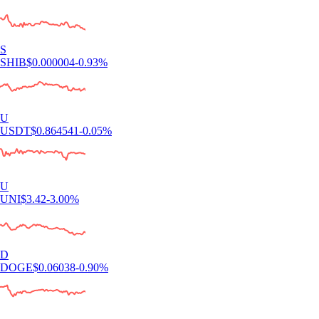
S
SHIB
$
0.000004
-0.93
%
U
USDT
$
0.864541
-0.05
%
U
UNI
$
3.42
-3.00
%
D
DOGE
$
0.06038
-0.90
%