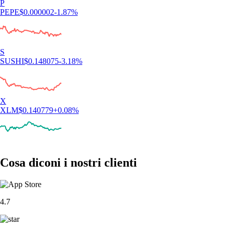
P
PEPE
$
0.000002
-1.87
%
S
SUSHI
$
0.148075
-3.18
%
X
XLM
$
0.140779
+
0.08
%
Cosa diconi i nostri clienti
4.7