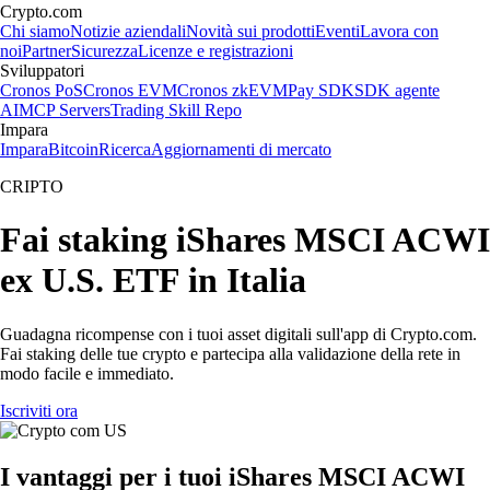
Crypto.com
Chi siamo
Notizie aziendali
Novità sui prodotti
Eventi
Lavora con
noi
Partner
Sicurezza
Licenze e registrazioni
Sviluppatori
Cronos PoS
Cronos EVM
Cronos zkEVM
Pay SDK
SDK agente
AI
MCP Servers
Trading Skill Repo
Impara
Impara
Bitcoin
Ricerca
Aggiornamenti di mercato
CRIPTO
Fai staking iShares MSCI ACWI
ex U.S. ETF in Italia
Guadagna ricompense con i tuoi asset digitali sull'app di Crypto.com.
Fai staking delle tue crypto e partecipa alla validazione della rete in
modo facile e immediato.
Iscriviti ora
I vantaggi per i tuoi iShares MSCI ACWI