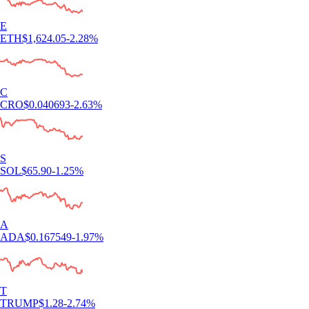
E
ETH
$
1,624.05
-2.28
%
C
CRO
$
0.040693
-2.63
%
S
SOL
$
65.90
-1.25
%
A
ADA
$
0.167549
-1.97
%
T
TRUMP
$
1.28
-2.74
%