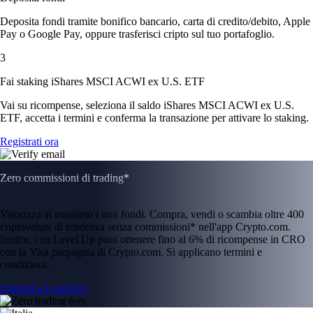
Deposita fondi tramite bonifico bancario, carta di credito/debito, Apple
Pay o Google Pay, oppure trasferisci cripto sul tuo portafoglio.
3
Fai staking iShares MSCI ACWI ex U.S. ETF
Vai su ricompense, seleziona il saldo iShares MSCI ACWI ex U.S.
ETF, accetta i termini e conferma la transazione per attivare lo staking.
Registrati ora
Zero commissioni di trading*
Valorizza al massimo i tuoi fondi. Compra, vendi o scambia oltre 400
criptovalute di tendenza senza commissioni* nell'app Crypto.com.
Inoltre, con Level Up puoi ottenere fino al 6% di ricompense in CRO
con la Visa prepagata di Crypto.com. Si applicano termini e
condizioni.
Unisciti a Level Up