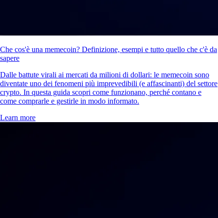
Che cos'è una memecoin? Definizione, esempi e tutto quello che c'è da
sapere
Dalle battute virali ai mercati da milioni di dollari: le memecoin sono
diventate uno dei fenomeni più imprevedibili (e affascinanti) del settore
crypto. In questa guida scopri come funzionano, perché contano e
come comprarle e gestirle in modo informato.
Learn more