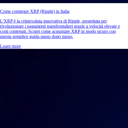
Come comprare XRP (Ripple) in Italia
L'XRP è la criptovaluta innovativa di Ripple, progettata per
rivoluzionare i pagamenti transfrontalieri grazie a velocità elevate e
costi contenuti. Scopri come acquistare XRP in modo sicuro con
questa semplice guida passo dopo passo.
Learn more