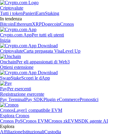
Criptovalute
Tutti i token
Panieri
Earn
Staking
In tendenza
Bitcoin
Ethereum
XRP
Dogecoin
Cronos
Crypto.com App
Per tutti gli utenti
Inizia
Criptovalute
Carta prepagata Visa
Level Up
Onchain
Per gli appassionati di Web3
Ottieni estensione
Swap
Stake
Scopri le dApp
Pay
Per esercenti
Registrazione esercente
Pay Terminal
Pay SDK
Plugin eCommerce
Pronostici
Cronos
Layer1 compatibile EVM
Esplora Cronos
Cronos PoS
Cronos EVM
Cronos zkEVM
SDK agente AI
Esplora
Affiliazione
Istituzionali
Custodia