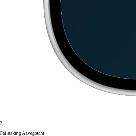
3
Fai staking Aavegotchi