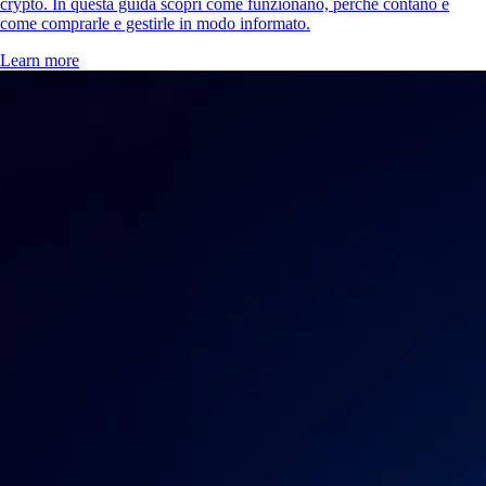
crypto. In questa guida scopri come funzionano, perché contano e
come comprarle e gestirle in modo informato.
Learn more