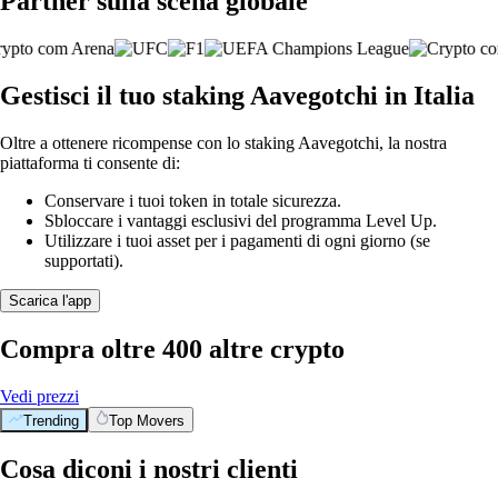
Partner sulla scena globale
Gestisci il tuo staking Aavegotchi in Italia
Oltre a ottenere ricompense con lo staking Aavegotchi, la nostra
piattaforma ti consente di:
Conservare i tuoi token in totale sicurezza.
Sbloccare i vantaggi esclusivi del programma Level Up.
Utilizzare i tuoi asset per i pagamenti di ogni giorno (se
supportati).
Scarica l'app
Compra oltre 400 altre crypto
Vedi prezzi
Trending
Top Movers
Cosa diconi i nostri clienti