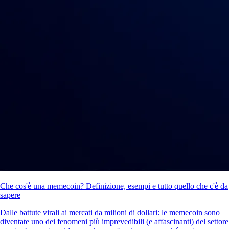
Che cos'è una memecoin? Definizione, esempi e tutto quello che c'è da
sapere
Dalle battute virali ai mercati da milioni di dollari: le memecoin sono
diventate uno dei fenomeni più imprevedibili (e affascinanti) del settore