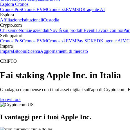
Esplora Cronos
Cronos PoS
Cronos EVM
Cronos zkEVM
SDK agente AI
Esplora
Affiliazione
Istituzionali
Custodia
Crypto.com
Chi siamo
Notizie aziendali
Novità sui prodotti
Eventi
Lavora con noi
Par
Sviluppatori
Cronos PoS
Cronos EVM
Cronos zkEVM
Pay SDK
SDK agente AI
MCP
Impara
Impara
Bitcoin
Ricerca
Aggiornamenti di mercato
CRIPTO
Fai staking Apple Inc. in Italia
Guadagna ricompense con i tuoi asset digitali sull'app di Crypto.com. Fa
Iscriviti ora
I vantaggi per i tuoi Apple Inc.