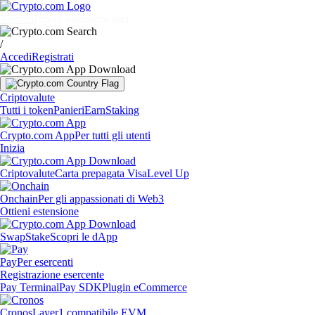
Mercati
Privati
Aziende
Scopri
/
Accedi
Registrati
Criptovalute
Tutti i token
Panieri
Earn
Staking
Crypto.com App
Per tutti gli utenti
Inizia
Criptovalute
Carta prepagata Visa
Level Up
Onchain
Per gli appassionati di Web3
Ottieni estensione
Swap
Stake
Scopri le dApp
Pay
Per esercenti
Registrazione esercente
Pay Terminal
Pay SDK
Plugin eCommerce
Cronos
Layer1 compatibile EVM