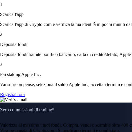
1
Scarica l'app
Scarica l'app di Crypto.com e verifica la tua identità in pochi minuti dal
2
Deposita fondi
Deposita fondi tramite bonifico bancario, carta di credito/debito, Apple
3
Fai staking Apple Inc.
Vai su ricompense, seleziona il saldo Apple Inc., accetta i termini e conf
Registrati ora
Zero commissioni di trading*
Valorizza al massimo i tuoi fondi. Compra, vendi o scambia oltre 400 
Visa prepagata di Crypto.com. Si applicano termini e condizioni.