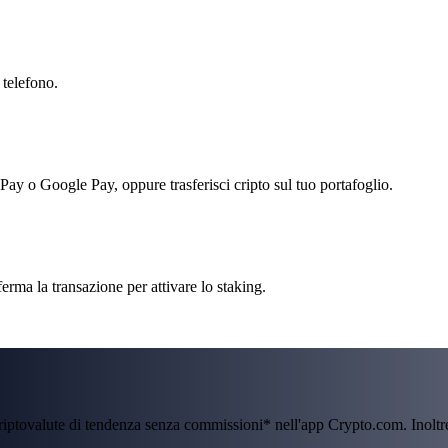
 telefono.
 Pay o Google Pay, oppure trasferisci cripto sul tuo portafoglio.
erma la transazione per attivare lo staking.
criptovalute di tendenza senza commissioni* nell'app Crypto.com. Inolt