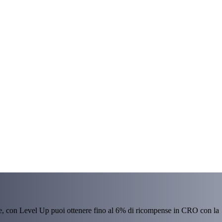
re, con Level Up puoi ottenere fino al 6% di ricompense in CRO con la