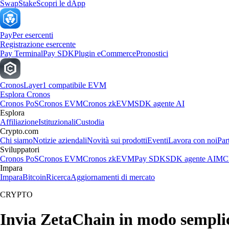
Swap
Stake
Scopri le dApp
Pay
Per esercenti
Registrazione esercente
Pay Terminal
Pay SDK
Plugin eCommerce
Pronostici
Cronos
Layer1 compatibile EVM
Esplora Cronos
Cronos PoS
Cronos EVM
Cronos zkEVM
SDK agente AI
Esplora
Affiliazione
Istituzionali
Custodia
Crypto.com
Chi siamo
Notizie aziendali
Novità sui prodotti
Eventi
Lavora con noi
Par
Sviluppatori
Cronos PoS
Cronos EVM
Cronos zkEVM
Pay SDK
SDK agente AI
MCP
Impara
Impara
Bitcoin
Ricerca
Aggiornamenti di mercato
CRYPTO
Invia ZetaChain in modo sempli