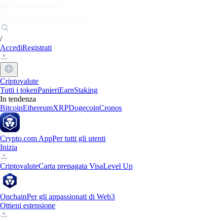
Mercati
Privati
Aziende
Scopri
/
Accedi
Registrati
Criptovalute
Tutti i token
Panieri
Earn
Staking
In tendenza
Bitcoin
Ethereum
XRP
Dogecoin
Cronos
Crypto.com App
Per tutti gli utenti
Inizia
Criptovalute
Carta prepagata Visa
Level Up
Onchain
Per gli appassionati di Web3
Ottieni estensione