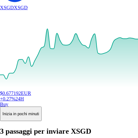
XSGD
XSGD
$
0.677192
EUR
+
0.27
%
24H
Buy
Inizia in pochi minuti
3 passaggi per inviare XSGD