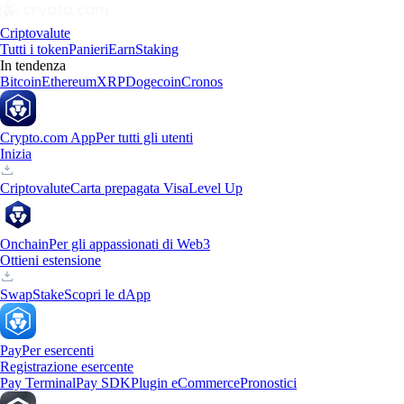
Criptovalute
Tutti i token
Panieri
Earn
Staking
In tendenza
Bitcoin
Ethereum
XRP
Dogecoin
Cronos
Crypto.com App
Per tutti gli utenti
Inizia
Criptovalute
Carta prepagata Visa
Level Up
Onchain
Per gli appassionati di Web3
Ottieni estensione
Swap
Stake
Scopri le dApp
Pay
Per esercenti
Registrazione esercente
Pay Terminal
Pay SDK
Plugin eCommerce
Pronostici