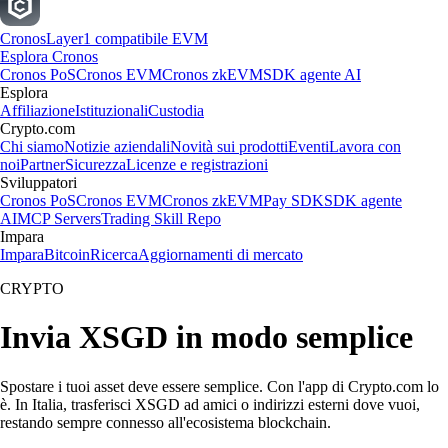
Cronos
Layer1 compatibile EVM
Esplora Cronos
Cronos PoS
Cronos EVM
Cronos zkEVM
SDK agente AI
Esplora
Affiliazione
Istituzionali
Custodia
Crypto.com
Chi siamo
Notizie aziendali
Novità sui prodotti
Eventi
Lavora con
noi
Partner
Sicurezza
Licenze e registrazioni
Sviluppatori
Cronos PoS
Cronos EVM
Cronos zkEVM
Pay SDK
SDK agente
AI
MCP Servers
Trading Skill Repo
Impara
Impara
Bitcoin
Ricerca
Aggiornamenti di mercato
CRYPTO
Invia XSGD in modo semplice
Spostare i tuoi asset deve essere semplice. Con l'app di Crypto.com lo
è. In Italia, trasferisci XSGD ad amici o indirizzi esterni dove vuoi,
restando sempre connesso all'ecosistema blockchain.