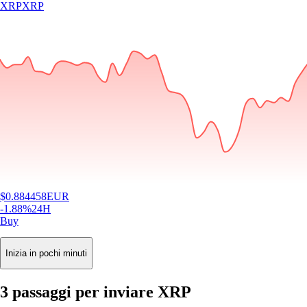
XRP
XRP
$
0.884458
EUR
-1.88
%
24H
Buy
Inizia in pochi minuti
3 passaggi per inviare XRP