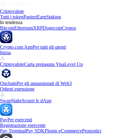
Criptovalute
Tutti i token
Panieri
Earn
Staking
In tendenza
Bitcoin
Ethereum
XRP
Dogecoin
Cronos
Crypto.com App
Per tutti gli utenti
Inizia
Criptovalute
Carta prepagata Visa
Level Up
Onchain
Per gli appassionati di Web3
Ottieni estensione
Swap
Stake
Scopri le dApp
Pay
Per esercenti
Registrazione esercente
Pay Terminal
Pay SDK
Plugin eCommerce
Pronostici