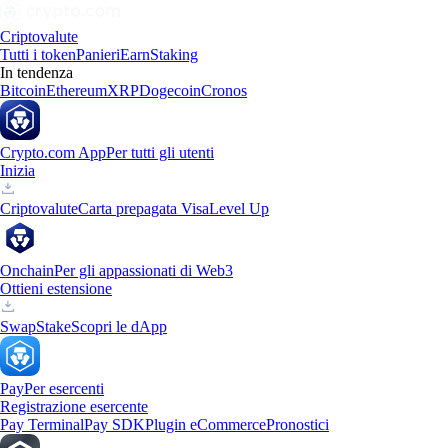
Criptovalute
Tutti i token
Panieri
Earn
Staking
In tendenza
Bitcoin
Ethereum
XRP
Dogecoin
Cronos
Crypto.com App
Per tutti gli utenti
Inizia
Criptovalute
Carta prepagata Visa
Level Up
Onchain
Per gli appassionati di Web3
Ottieni estensione
Swap
Stake
Scopri le dApp
Pay
Per esercenti
Registrazione esercente
Pay Terminal
Pay SDK
Plugin eCommerce
Pronostici