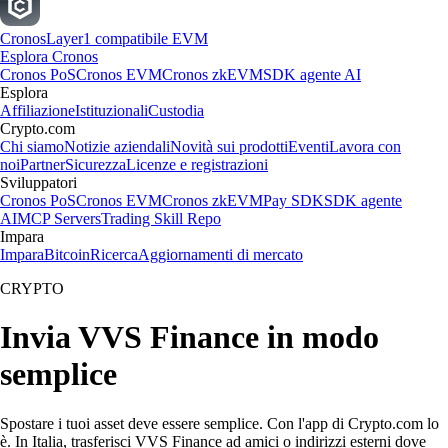
Cronos
Layer1 compatibile EVM
Esplora Cronos
Cronos PoS
Cronos EVM
Cronos zkEVM
SDK agente AI
Esplora
Affiliazione
Istituzionali
Custodia
Crypto.com
Chi siamo
Notizie aziendali
Novità sui prodotti
Eventi
Lavora con
noi
Partner
Sicurezza
Licenze e registrazioni
Sviluppatori
Cronos PoS
Cronos EVM
Cronos zkEVM
Pay SDK
SDK agente
AI
MCP Servers
Trading Skill Repo
Impara
Impara
Bitcoin
Ricerca
Aggiornamenti di mercato
CRYPTO
Invia VVS Finance in modo
semplice
Spostare i tuoi asset deve essere semplice. Con l'app di Crypto.com lo
è. In Italia, trasferisci VVS Finance ad amici o indirizzi esterni dove