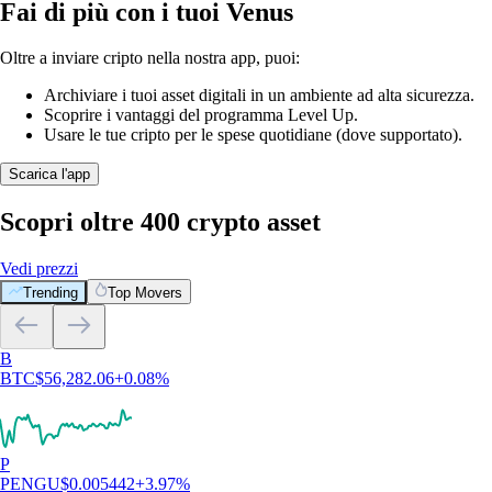
Fai di più con i tuoi Venus
Oltre a inviare cripto nella nostra app, puoi:
Archiviare i tuoi asset digitali in un ambiente ad alta sicurezza.
Scoprire i vantaggi del programma Level Up.
Usare le tue cripto per le spese quotidiane (dove supportato).
Scarica l'app
Scopri oltre 400 crypto asset
Vedi prezzi
Trending
Top Movers
B
BTC
$
56,282.06
+
0.08
%
P
PENGU
$
0.005442
+
3.97
%