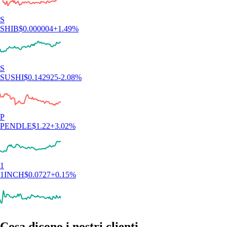
S
SHIB
$
0.000004
+
1.49
%
S
SUSHI
$
0.142925
-2.08
%
P
PENDLE
$
1.22
+
3.02
%
1
1INCH
$
0.0727
+
0.15
%
Cosa dicono i nostri clienti