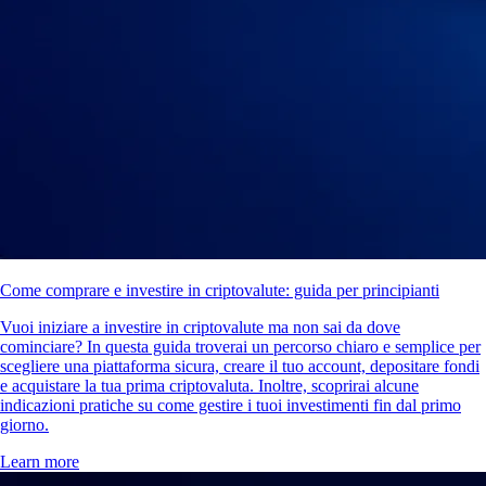
Come comprare e investire in criptovalute: guida per principianti
Vuoi iniziare a investire in criptovalute ma non sai da dove
cominciare? In questa guida troverai un percorso chiaro e semplice per
scegliere una piattaforma sicura, creare il tuo account, depositare fondi
e acquistare la tua prima criptovaluta. Inoltre, scoprirai alcune
indicazioni pratiche su come gestire i tuoi investimenti fin dal primo
giorno.
Learn more