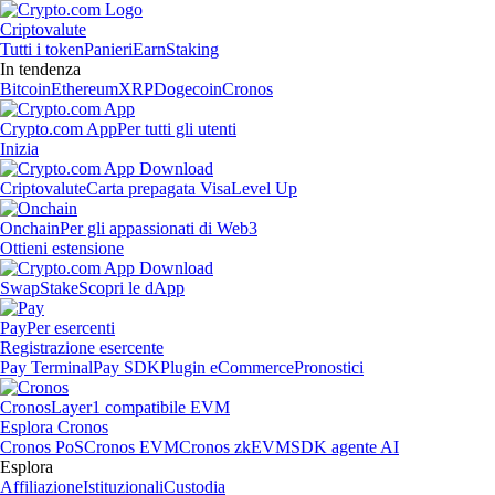
Criptovalute
Tutti i token
Panieri
Earn
Staking
In tendenza
Bitcoin
Ethereum
XRP
Dogecoin
Cronos
Crypto.com App
Per tutti gli utenti
Inizia
Criptovalute
Carta prepagata Visa
Level Up
Onchain
Per gli appassionati di Web3
Ottieni estensione
Swap
Stake
Scopri le dApp
Pay
Per esercenti
Registrazione esercente
Pay Terminal
Pay SDK
Plugin eCommerce
Pronostici
Cronos
Layer1 compatibile EVM
Esplora Cronos
Cronos PoS
Cronos EVM
Cronos zkEVM
SDK agente AI
Esplora
Affiliazione
Istituzionali
Custodia