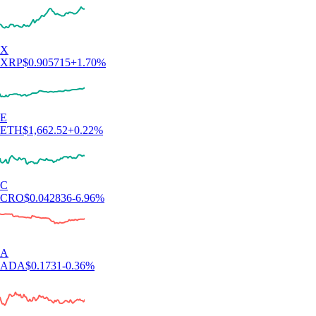
X
XRP
$
0.905715
+
1.70
%
E
ETH
$
1,662.52
+
0.22
%
C
CRO
$
0.042836
-6.96
%
A
ADA
$
0.1731
-0.36
%