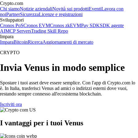
Crypto.com
Chi siamo
Notizie aziendali
Novità sui prodotti
Eventi
Lavora con
noi
Partner
Sicurezza
Licenze e registrazioni
Sviluppatori
Cronos PoS
Cronos EVM
Cronos zkEVM
Pay SDK
SDK agente
AI
MCP Servers
Trading Skill Repo
Impara
Impara
Bitcoin
Ricerca
Aggiornamenti di mercato
CRYPTO
Invia Venus in modo semplice
Spostare i tuoi asset deve essere semplice. Con l'app di Crypto.com lo
è. In Italia, trasferisci Venus ad amici o indirizzi esterni dove vuoi,
restando sempre connesso all'ecosistema blockchain.
Iscriviti ora
I vantaggi per i tuoi Venus