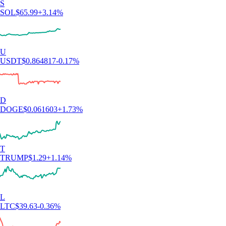
S
SOL
$
65.99
+
3.14
%
U
USDT
$
0.864817
-0.17
%
D
DOGE
$
0.061603
+
1.73
%
T
TRUMP
$
1.29
+
1.14
%
L
LTC
$
39.63
-0.36
%