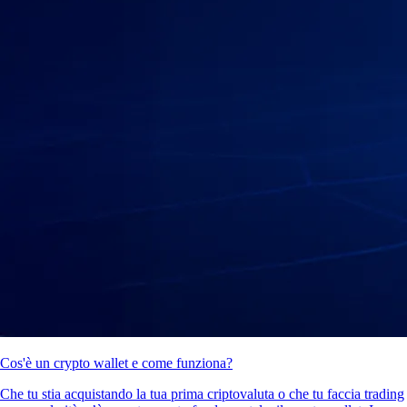
Cos'è un crypto wallet e come funziona?
Che tu stia acquistando la tua prima criptovaluta o che tu faccia trading