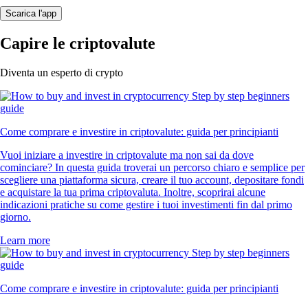
Scarica l'app
Capire le criptovalute
Diventa un esperto di crypto
Come comprare e investire in criptovalute: guida per principianti
Vuoi iniziare a investire in criptovalute ma non sai da dove
cominciare? In questa guida troverai un percorso chiaro e semplice per
scegliere una piattaforma sicura, creare il tuo account, depositare fondi
e acquistare la tua prima criptovaluta. Inoltre, scoprirai alcune
indicazioni pratiche su come gestire i tuoi investimenti fin dal primo
giorno.
Learn more
Come comprare e investire in criptovalute: guida per principianti