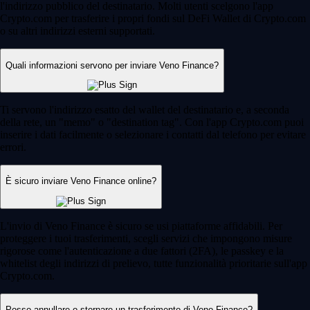
l'indirizzo pubblico del destinatario. Molti utenti scelgono l'app
Crypto.com per trasferire i propri fondi sul DeFi Wallet di Crypto.com
o su altri indirizzi esterni supportati.
Quali informazioni servono per inviare Veno Finance?
Ti servono l'indirizzo esatto del wallet del destinatario e, a seconda
della rete, un "memo" o "destination tag". Con l'app Crypto.com puoi
inserire i dati facilmente o selezionare i contatti dal telefono per evitare
errori.
È sicuro inviare Veno Finance online?
L'invio di Veno Finance è sicuro se usi piattaforme affidabili. Per
proteggere i tuoi trasferimenti, scegli servizi che impongono misure
rigorose come l'autenticazione a due fattori (2FA), le passkey e la
whitelist degli indirizzi di prelievo, tutte funzionalità prioritarie sull'app
Crypto.com.
Posso annullare o stornare un trasferimento di Veno Finance?