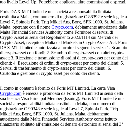
tuo livello Level Up. Potrebbero applicarsi altre commissioni e spread.
Foris DAX MT Limited è una società a responsabilità limitata
costituita a Malta, con numero di registrazione C 88392 e sede legale a
Level 7, Spinola Park, Triq Mikiel Ang Borg, SPK 1000, St. Julians,
Malta, operante con il nome
Crypto.com
, debitamente autorizzata dalla
Malta Financial Services Authority come Fornitore di servizi di
Crypto-Asset ai sensi del Regolamento 2023/1114 sui Mercati dei
Crypto-Asset, recepito a Malta dal Markets in Crypto Assets Act. Foris
DAX MT Limited è autorizzata a fornire i seguenti servizi: 1. Scambio
di crypto-asset con fondi; 2. Scambio di crypto-asset con altri crypto-
asset; 3. Ricezione e trasmissione di ordini di crypto-asset per conto dei
clienti; 4. Esecuzione di ordini di crypto-asset per conto dei clienti; 5.
Servizi di trasferimento di crypto-asset per conto dei clienti; 6.
Custodia e gestione di crypto-asset per conto dei clienti.
Il conto in contanti è fornito da Foris MT Limited. La carta Visa
Crypto.com
è emessa e promossa da Foris MT Limited ai sensi della
sua licenza Visa Principal Member (Issuing). Foris MT Limited è una
società a responsabilità limitata costituita a Malta, con numero di
registrazione C 90348 e sede legale al Level 7, Spinola Park, Triq
Mikiel Ang Borg, SPK 1000, St. Julians, Malta, debitamente
autorizzata dalla Malta Financial Services Authority come istituto
finanziario abilitato all’emissione di denaro elettronico ai sensi del 3°