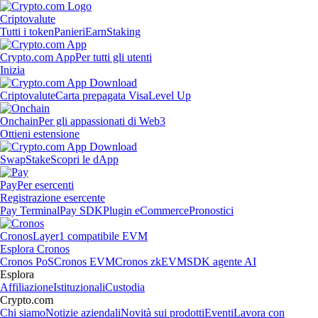
Criptovalute
Tutti i token
Panieri
Earn
Staking
Crypto.com App
Per tutti gli utenti
Inizia
Criptovalute
Carta prepagata Visa
Level Up
Onchain
Per gli appassionati di Web3
Ottieni estensione
Swap
Stake
Scopri le dApp
Pay
Per esercenti
Registrazione esercente
Pay Terminal
Pay SDK
Plugin eCommerce
Pronostici
Cronos
Layer1 compatibile EVM
Esplora Cronos
Cronos PoS
Cronos EVM
Cronos zkEVM
SDK agente AI
Esplora
Affiliazione
Istituzionali
Custodia
Crypto.com
Chi siamo
Notizie aziendali
Novità sui prodotti
Eventi
Lavora con