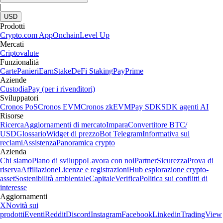
|
USD
Prodotti
Crypto.com App
Onchain
Level Up
Mercati
Criptovalute
Funzionalità
Carte
Panieri
Earn
Stake
DeFi Staking
Pay
Prime
Aziende
Custodia
Pay (per i rivenditori)
Sviluppatori
Cronos PoS
Cronos EVM
Cronos zkEVM
Pay SDK
SDK agenti AI
Risorse
Ricerca
Aggiornamenti di mercato
Impara
Convertitore BTC/
USD
Glossario
Widget di prezzo
Bot Telegram
Informativa sui
reclami
Assistenza
Panoramica crypto
Azienda
Chi siamo
Piano di sviluppo
Lavora con noi
Partner
Sicurezza
Prova di
riserva
Affiliazione
Licenze e registrazioni
Hub esplorazione crypto-
asset
Sostenibilità ambientale
Capitale
Verifica
Politica sui conflitti di
interesse
Aggiornamenti
X
Novità sui
prodotti
Eventi
Reddit
Discord
Instagram
Facebook
Linkedin
TradingView