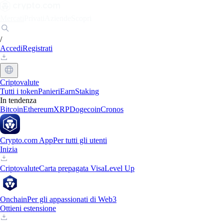
Mercati
Privati
Aziende
Scopri
/
Accedi
Registrati
Criptovalute
Tutti i token
Panieri
Earn
Staking
In tendenza
Bitcoin
Ethereum
XRP
Dogecoin
Cronos
Crypto.com App
Per tutti gli utenti
Inizia
Criptovalute
Carta prepagata Visa
Level Up
Onchain
Per gli appassionati di Web3
Ottieni estensione