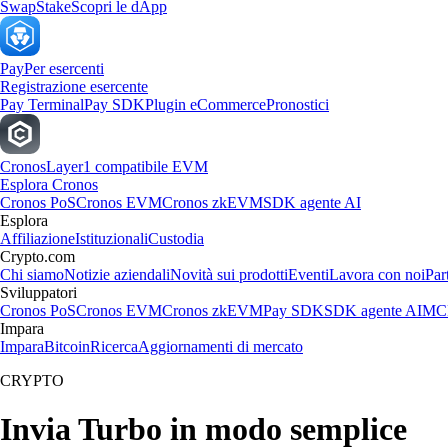
Swap
Stake
Scopri le dApp
Pay
Per esercenti
Registrazione esercente
Pay Terminal
Pay SDK
Plugin eCommerce
Pronostici
Cronos
Layer1 compatibile EVM
Esplora Cronos
Cronos PoS
Cronos EVM
Cronos zkEVM
SDK agente AI
Esplora
Affiliazione
Istituzionali
Custodia
Crypto.com
Chi siamo
Notizie aziendali
Novità sui prodotti
Eventi
Lavora con noi
Par
Sviluppatori
Cronos PoS
Cronos EVM
Cronos zkEVM
Pay SDK
SDK agente AI
MCP
Impara
Impara
Bitcoin
Ricerca
Aggiornamenti di mercato
CRYPTO
Invia Turbo in modo semplice