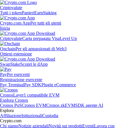
Criptovalute
Tutti i token
Panieri
Earn
Staking
Crypto.com App
Per tutti gli utenti
Inizia
Criptovalute
Carta prepagata Visa
Level Up
Onchain
Per gli appassionati di Web3
Ottieni estensione
Swap
Stake
Scopri le dApp
Pay
Per esercenti
Registrazione esercente
Pay Terminal
Pay SDK
Plugin eCommerce
Cronos
Layer1 compatibile EVM
Esplora Cronos
Cronos PoS
Cronos EVM
Cronos zkEVM
SDK agente AI
Esplora
Affiliazione
Istituzionali
Custodia
Crypto.com
Chi siamo
Notizie aziendali
Novità sui prodotti
Eventi
Lavora con