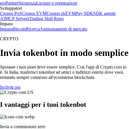
noi
Partner
Sicurezza
Licenze e registrazioni
Sviluppatori
Cronos PoS
Cronos EVM
Cronos zkEVM
Pay SDK
SDK agente
AI
MCP Servers
Trading Skill Repo
Impara
Impara
Bitcoin
Ricerca
Aggiornamenti di mercato
CRYPTO
Invia tokenbot in modo semplice
Spostare i tuoi asset deve essere semplice. Con l'app di Crypto.com lo
è. In Italia, trasferisci tokenbot ad amici o indirizzi esterni dove vuoi,
restando sempre connesso all'ecosistema blockchain.
Iscriviti ora
I vantaggi per i tuoi tokenbot
Invia a commissioni zero