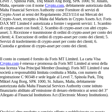
Level 7, Spinola Park, Triq Mikiel Ang Borg, SPK 1000, St. Julians,
Malta, operante con il nome
Crypto.com
, debitamente autorizzata dalla
Malta Financial Services Authority come Fornitore di servizi di
Crypto-Asset ai sensi del Regolamento 2023/1114 sui Mercati dei
Crypto-Asset, recepito a Malta dal Markets in Crypto Assets Act. Foris
DAX MT Limited è autorizzata a fornire i seguenti servizi: 1. Scambio
di crypto-asset con fondi; 2. Scambio di crypto-asset con altri crypto-
asset; 3. Ricezione e trasmissione di ordini di crypto-asset per conto dei
clienti; 4. Esecuzione di ordini di crypto-asset per conto dei clienti; 5.
Servizi di trasferimento di crypto-asset per conto dei clienti; 6.
Custodia e gestione di crypto-asset per conto dei clienti.
Il conto in contanti è fornito da Foris MT Limited. La carta Visa
Crypto.com
è emessa e promossa da Foris MT Limited ai sensi della
sua licenza Visa Principal Member (Issuing). Foris MT Limited è una
società a responsabilità limitata costituita a Malta, con numero di
registrazione C 90348 e sede legale al Level 7, Spinola Park, Triq
Mikiel Ang Borg, SPK 1000, St. Julians, Malta, debitamente
autorizzata dalla Malta Financial Services Authority come istituto
finanziario abilitato all’emissione di denaro elettronico ai sensi del 3°
Allegato al Financial Institutions Act (Electronic Money Institutions).
Qualsiasi altro prodotto o servizio offerto e pubblicizzato su questa