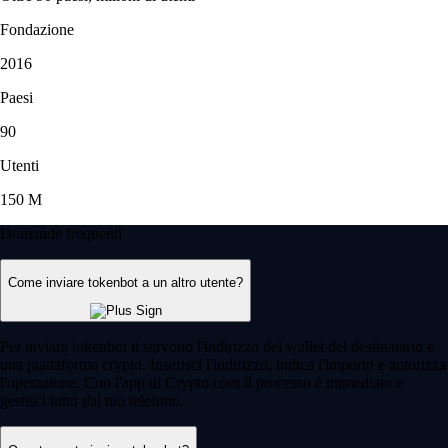
Fondazione
2016
Paesi
90
Utenti
150 M
Domande frequenti
Come inviare tokenbot a un altro utente?
Per inviare tokenbot ti servono l'indirizzo del wallet del destinatario e
una piattaforma crypto. Inserisci l'indirizzo, indica l'importo e autorizza
l'operazione. Con l'app di Crypto.com il processo è immediato e
gestisci tutto dal tuo telefono.