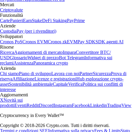
Mercati
Criptovalute
Funzionalità
Carte
Panieri
Earn
Stake
DeFi Staking
Pay
Prime
Aziende
Custodia
Pay (per i rivenditori)
Sviluppatori
Cronos PoS
Cronos EVM
Cronos zkEVM
Pay SDK
SDK agenti AI
Risorse
Ricerca
Aggiornamenti di mercato
Impara
Convertitore BTC/
USD
Glossario
Widget di prezzo
Bot Telegram
Informativa sui
reclami
Assistenza
Panoramica crypto
Azienda
Chi siamo
Piano di sviluppo
Lavora con noi
Partner
Sicurezza
Prova di
riserva
Affiliazione
Licenze e registrazioni
Hub esplorazione crypto-
asset
Sostenibilità ambientale
Capitale
Verifica
Politica sui conflitti di
interesse
Aggiornamenti
X
Novità sui
prodotti
Eventi
Reddit
Discord
Instagram
Facebook
Linkedin
TradingView
Cryptocurrency in Every Wallet™
Copyright © 2018-2026 Crypto.com. Tutti i diritti riservati.
Termini e condizioni SEE
Informativa sulla privacy
Fees & Limits
Stato