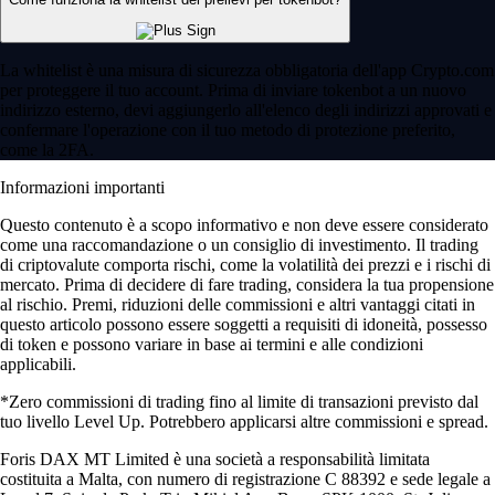
La whitelist è una misura di sicurezza obbligatoria dell'app Crypto.com
per proteggere il tuo account. Prima di inviare tokenbot a un nuovo
indirizzo esterno, devi aggiungerlo all'elenco degli indirizzi approvati e
confermare l'operazione con il tuo metodo di protezione preferito,
come la 2FA.
Informazioni importanti
Questo contenuto è a scopo informativo e non deve essere considerato
come una raccomandazione o un consiglio di investimento. Il trading
di criptovalute comporta rischi, come la volatilità dei prezzi e i rischi di
mercato. Prima di decidere di fare trading, considera la tua propensione
al rischio. Premi, riduzioni delle commissioni e altri vantaggi citati in
questo articolo possono essere soggetti a requisiti di idoneità, possesso
di token e possono variare in base ai termini e alle condizioni
applicabili.
*Zero commissioni di trading fino al limite di transazioni previsto dal
tuo livello Level Up. Potrebbero applicarsi altre commissioni e spread.
Foris DAX MT Limited è una società a responsabilità limitata
costituita a Malta, con numero di registrazione C 88392 e sede legale a