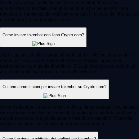
No, le transazioni su blockchain sono immutabili. Una volta
autorizzata e confermata, non puoi annullarla per recuperare i tuoi
tokenbot. È fondamentale verificare con cura l'indirizzo del destinatario
e la rete prima di confermare l'invio.
Come inviare tokenbot con l'app Crypto.com?
Apri l'app, accedi alla sezione dei tuoi conti e seleziona il tuo wallet
crypto per visualizzare il saldo di tokenbot. Scegli l'opzione di
trasferimento e poi quella di prelievo. Da qui, potrai inviare i fondi ad
altri utenti della piattaforma o a un wallet esterno.
Ci sono commissioni per inviare tokenbot su Crypto.com?
Se invii tokenbot a un altro utente dell'app, la transazione è istantanea e
senza commissioni. Se invece scegli di prelevare i tuoi tokenbot verso
un wallet esterno, si applicheranno i costi di rete standard. Controlla
sempre i dettagli e i costi nell'app prima di confermare.
Come funziona la whitelist dei prelievi per tokenbot?