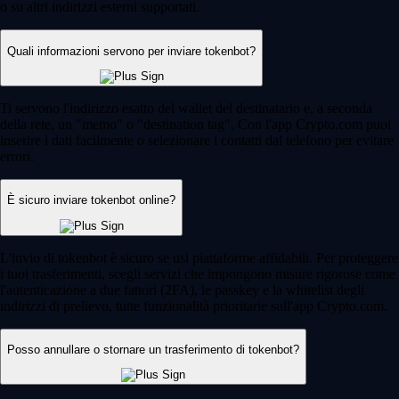
o su altri indirizzi esterni supportati.
Quali informazioni servono per inviare tokenbot?
Ti servono l'indirizzo esatto del wallet del destinatario e, a seconda
della rete, un "memo" o "destination tag". Con l'app Crypto.com puoi
inserire i dati facilmente o selezionare i contatti dal telefono per evitare
errori.
È sicuro inviare tokenbot online?
L'invio di tokenbot è sicuro se usi piattaforme affidabili. Per proteggere
i tuoi trasferimenti, scegli servizi che impongono misure rigorose come
l'autenticazione a due fattori (2FA), le passkey e la whitelist degli
indirizzi di prelievo, tutte funzionalità prioritarie sull'app Crypto.com.
Posso annullare o stornare un trasferimento di tokenbot?