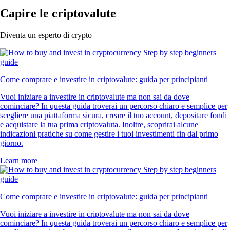
Capire le criptovalute
Diventa un esperto di crypto
Come comprare e investire in criptovalute: guida per principianti
Vuoi iniziare a investire in criptovalute ma non sai da dove
cominciare? In questa guida troverai un percorso chiaro e semplice per
scegliere una piattaforma sicura, creare il tuo account, depositare fondi
e acquistare la tua prima criptovaluta. Inoltre, scoprirai alcune
indicazioni pratiche su come gestire i tuoi investimenti fin dal primo
giorno.
Learn more
Come comprare e investire in criptovalute: guida per principianti
Vuoi iniziare a investire in criptovalute ma non sai da dove
cominciare? In questa guida troverai un percorso chiaro e semplice per