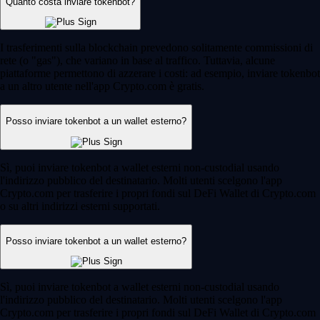
Quanto costa inviare tokenbot?
I trasferimenti sulla blockchain prevedono solitamente commissioni di
rete (o "gas"), che variano in base al traffico. Tuttavia, alcune
piattaforme permettono di azzerare i costi: ad esempio, inviare tokenbot
a un altro utente nell'app Crypto.com è gratis.
Posso inviare tokenbot a un wallet esterno?
Sì, puoi inviare tokenbot a wallet esterni non-custodial usando
l'indirizzo pubblico del destinatario. Molti utenti scelgono l'app
Crypto.com per trasferire i propri fondi sul DeFi Wallet di Crypto.com
o su altri indirizzi esterni supportati.
Posso inviare tokenbot a un wallet esterno?
Sì, puoi inviare tokenbot a wallet esterni non-custodial usando
l'indirizzo pubblico del destinatario. Molti utenti scelgono l'app
Crypto.com per trasferire i propri fondi sul DeFi Wallet di Crypto.com