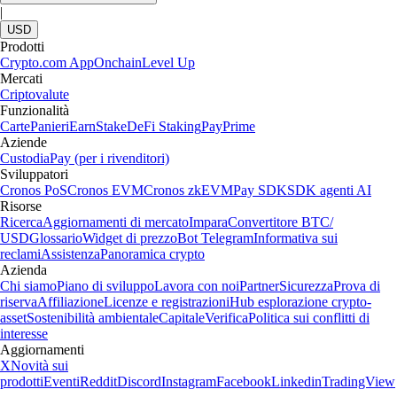
|
USD
Prodotti
Crypto.com App
Onchain
Level Up
Mercati
Criptovalute
Funzionalità
Carte
Panieri
Earn
Stake
DeFi Staking
Pay
Prime
Aziende
Custodia
Pay (per i rivenditori)
Sviluppatori
Cronos PoS
Cronos EVM
Cronos zkEVM
Pay SDK
SDK agenti AI
Risorse
Ricerca
Aggiornamenti di mercato
Impara
Convertitore BTC/
USD
Glossario
Widget di prezzo
Bot Telegram
Informativa sui
reclami
Assistenza
Panoramica crypto
Azienda
Chi siamo
Piano di sviluppo
Lavora con noi
Partner
Sicurezza
Prova di
riserva
Affiliazione
Licenze e registrazioni
Hub esplorazione crypto-
asset
Sostenibilità ambientale
Capitale
Verifica
Politica sui conflitti di
interesse
Aggiornamenti
X
Novità sui
prodotti
Eventi
Reddit
Discord
Instagram
Facebook
Linkedin
TradingView