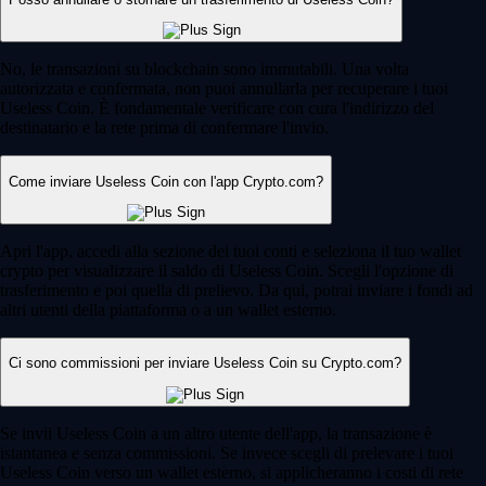
No, le transazioni su blockchain sono immutabili. Una volta
autorizzata e confermata, non puoi annullarla per recuperare i tuoi
Useless Coin. È fondamentale verificare con cura l'indirizzo del
destinatario e la rete prima di confermare l'invio.
Come inviare Useless Coin con l'app Crypto.com?
Apri l'app, accedi alla sezione dei tuoi conti e seleziona il tuo wallet
crypto per visualizzare il saldo di Useless Coin. Scegli l'opzione di
trasferimento e poi quella di prelievo. Da qui, potrai inviare i fondi ad
altri utenti della piattaforma o a un wallet esterno.
Ci sono commissioni per inviare Useless Coin su Crypto.com?
Se invii Useless Coin a un altro utente dell'app, la transazione è
istantanea e senza commissioni. Se invece scegli di prelevare i tuoi
Useless Coin verso un wallet esterno, si applicheranno i costi di rete