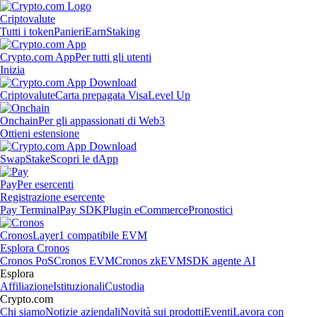
Criptovalute
Tutti i token
Panieri
Earn
Staking
Crypto.com App
Per tutti gli utenti
Inizia
Criptovalute
Carta prepagata Visa
Level Up
Onchain
Per gli appassionati di Web3
Ottieni estensione
Swap
Stake
Scopri le dApp
Pay
Per esercenti
Registrazione esercente
Pay Terminal
Pay SDK
Plugin eCommerce
Pronostici
Cronos
Layer1 compatibile EVM
Esplora Cronos
Cronos PoS
Cronos EVM
Cronos zkEVM
SDK agente AI
Esplora
Affiliazione
Istituzionali
Custodia
Crypto.com
Chi siamo
Notizie aziendali
Novità sui prodotti
Eventi
Lavora con