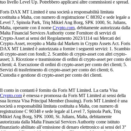
tuo livello Level Up. Potrebbero applicarsi altre commissioni e spread.
Foris DAX MT Limited è una società a responsabilità limitata
costituita a Malta, con numero di registrazione C 88392 e sede legale a
Level 7, Spinola Park, Triq Mikiel Ang Borg, SPK 1000, St. Julians,
Malta, operante con il nome
Crypto.com
, debitamente autorizzata dalla
Malta Financial Services Authority come Fornitore di servizi di
Crypto-Asset ai sensi del Regolamento 2023/1114 sui Mercati dei
Crypto-Asset, recepito a Malta dal Markets in Crypto Assets Act. Foris
DAX MT Limited è autorizzata a fornire i seguenti servizi: 1. Scambio
di crypto-asset con fondi; 2. Scambio di crypto-asset con altri crypto-
asset; 3. Ricezione e trasmissione di ordini di crypto-asset per conto dei
clienti; 4. Esecuzione di ordini di crypto-asset per conto dei clienti; 5.
Servizi di trasferimento di crypto-asset per conto dei clienti; 6.
Custodia e gestione di crypto-asset per conto dei clienti.
Il conto in contanti è fornito da Foris MT Limited. La carta Visa
Crypto.com
è emessa e promossa da Foris MT Limited ai sensi della
sua licenza Visa Principal Member (Issuing). Foris MT Limited è una
società a responsabilità limitata costituita a Malta, con numero di
registrazione C 90348 e sede legale al Level 7, Spinola Park, Triq
Mikiel Ang Borg, SPK 1000, St. Julians, Malta, debitamente
autorizzata dalla Malta Financial Services Authority come istituto
finanziario abilitato all’emissione di denaro elettronico ai sensi del 3°