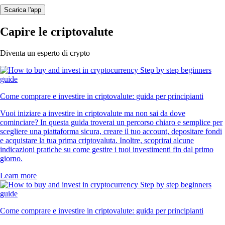
Scarica l'app
Capire le criptovalute
Diventa un esperto di crypto
Come comprare e investire in criptovalute: guida per principianti
Vuoi iniziare a investire in criptovalute ma non sai da dove
cominciare? In questa guida troverai un percorso chiaro e semplice per
scegliere una piattaforma sicura, creare il tuo account, depositare fondi
e acquistare la tua prima criptovaluta. Inoltre, scoprirai alcune
indicazioni pratiche su come gestire i tuoi investimenti fin dal primo
giorno.
Learn more
Come comprare e investire in criptovalute: guida per principianti