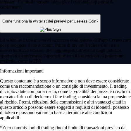
standard. Controlla sempre i dettagli e i costi nell'app prima di
confermare.
Come funziona la whitelist dei prelievi per Useless Coin?
La whitelist è una misura di sicurezza obbligatoria dell'app Crypto.com
per proteggere il tuo account. Prima di inviare Useless Coin a un
nuovo indirizzo esterno, devi aggiungerlo all'elenco degli indirizzi
approvati e confermare l'operazione con il tuo metodo di protezione
preferito, come la 2FA.
Informazioni importanti
Questo contenuto è a scopo informativo e non deve essere considerato
come una raccomandazione o un consiglio di investimento. Il trading
di criptovalute comporta rischi, come la volatilità dei prezzi e i rischi di
mercato. Prima di decidere di fare trading, considera la tua propensione
al rischio. Premi, riduzioni delle commissioni e altri vantaggi citati in
questo articolo possono essere soggetti a requisiti di idoneità, possesso
di token e possono variare in base ai termini e alle condizioni
applicabili.
*Zero commissioni di trading fino al limite di transazioni previsto dal