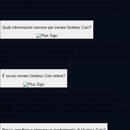
l'indirizzo pubblico del destinatario. Molti utenti scelgono l'app
Crypto.com per trasferire i propri fondi sul DeFi Wallet di Crypto.com
o su altri indirizzi esterni supportati.
Quali informazioni servono per inviare Useless Coin?
Ti servono l'indirizzo esatto del wallet del destinatario e, a seconda
della rete, un "memo" o "destination tag". Con l'app Crypto.com puoi
inserire i dati facilmente o selezionare i contatti dal telefono per evitare
errori.
È sicuro inviare Useless Coin online?
L'invio di Useless Coin è sicuro se usi piattaforme affidabili. Per
proteggere i tuoi trasferimenti, scegli servizi che impongono misure
rigorose come l'autenticazione a due fattori (2FA), le passkey e la
whitelist degli indirizzi di prelievo, tutte funzionalità prioritarie sull'app
Crypto.com.
Posso annullare o stornare un trasferimento di Useless Coin?