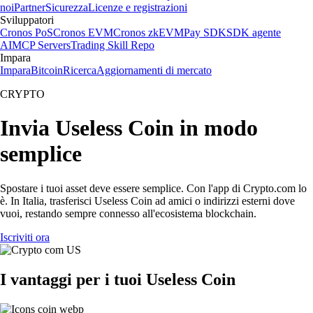
noi
Partner
Sicurezza
Licenze e registrazioni
Sviluppatori
Cronos PoS
Cronos EVM
Cronos zkEVM
Pay SDK
SDK agente
AI
MCP Servers
Trading Skill Repo
Impara
Impara
Bitcoin
Ricerca
Aggiornamenti di mercato
CRYPTO
Invia Useless Coin in modo
semplice
Spostare i tuoi asset deve essere semplice. Con l'app di Crypto.com lo
è. In Italia, trasferisci Useless Coin ad amici o indirizzi esterni dove
vuoi, restando sempre connesso all'ecosistema blockchain.
Iscriviti ora
I vantaggi per i tuoi Useless Coin