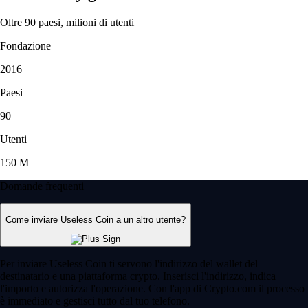
Oltre 90 paesi, milioni di utenti
Fondazione
2016
Paesi
90
Utenti
150 M
Domande frequenti
Come inviare Useless Coin a un altro utente?
Per inviare Useless Coin ti servono l'indirizzo del wallet del
destinatario e una piattaforma crypto. Inserisci l'indirizzo, indica
l'importo e autorizza l'operazione. Con l'app di Crypto.com il processo
è immediato e gestisci tutto dal tuo telefono.