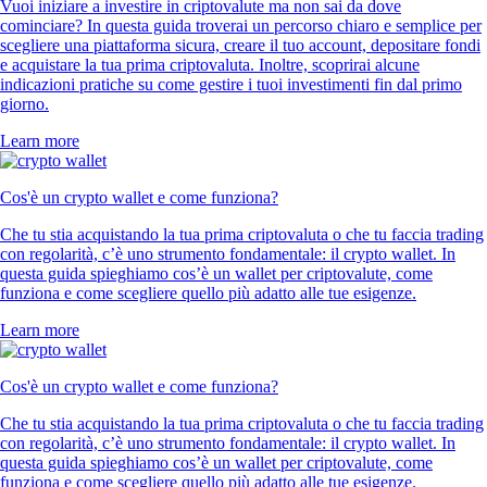
Vuoi iniziare a investire in criptovalute ma non sai da dove
cominciare? In questa guida troverai un percorso chiaro e semplice per
scegliere una piattaforma sicura, creare il tuo account, depositare fondi
e acquistare la tua prima criptovaluta. Inoltre, scoprirai alcune
indicazioni pratiche su come gestire i tuoi investimenti fin dal primo
giorno.
Learn more
Cos'è un crypto wallet e come funziona?
Che tu stia acquistando la tua prima criptovaluta o che tu faccia trading
con regolarità, c’è uno strumento fondamentale: il crypto wallet. In
questa guida spieghiamo cos’è un wallet per criptovalute, come
funziona e come scegliere quello più adatto alle tue esigenze.
Learn more
Cos'è un crypto wallet e come funziona?
Che tu stia acquistando la tua prima criptovaluta o che tu faccia trading
con regolarità, c’è uno strumento fondamentale: il crypto wallet. In
questa guida spieghiamo cos’è un wallet per criptovalute, come
funziona e come scegliere quello più adatto alle tue esigenze.