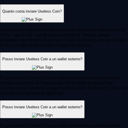
Quanto costa inviare Useless Coin?
I trasferimenti sulla blockchain prevedono solitamente commissioni di
rete (o "gas"), che variano in base al traffico. Tuttavia, alcune
piattaforme permettono di azzerare i costi: ad esempio, inviare Useless
Coin a un altro utente nell'app Crypto.com è gratis.
Posso inviare Useless Coin a un wallet esterno?
Sì, puoi inviare Useless Coin a wallet esterni non-custodial usando
l'indirizzo pubblico del destinatario. Molti utenti scelgono l'app
Crypto.com per trasferire i propri fondi sul DeFi Wallet di Crypto.com
o su altri indirizzi esterni supportati.
Posso inviare Useless Coin a un wallet esterno?
Sì, puoi inviare Useless Coin a wallet esterni non-custodial usando