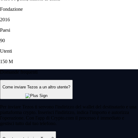
Fondazione
2016
Paesi
90
Utenti
150 M
Domande frequenti
Come inviare Tezos a un altro utente?
Per inviare Tezos ti servono l'indirizzo del wallet del destinatario e una
piattaforma crypto. Inserisci l'indirizzo, indica l'importo e autorizza
l'operazione. Con l'app di Crypto.com il processo è immediato e
gestisci tutto dal tuo telefono.