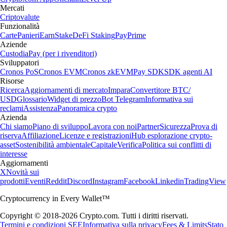
Mercati
Criptovalute
Funzionalità
Carte
Panieri
Earn
Stake
DeFi Staking
Pay
Prime
Aziende
Custodia
Pay (per i rivenditori)
Sviluppatori
Cronos PoS
Cronos EVM
Cronos zkEVM
Pay SDK
SDK agenti AI
Risorse
Ricerca
Aggiornamenti di mercato
Impara
Convertitore BTC/
USD
Glossario
Widget di prezzo
Bot Telegram
Informativa sui
reclami
Assistenza
Panoramica crypto
Azienda
Chi siamo
Piano di sviluppo
Lavora con noi
Partner
Sicurezza
Prova di
riserva
Affiliazione
Licenze e registrazioni
Hub esplorazione crypto-
asset
Sostenibilità ambientale
Capitale
Verifica
Politica sui conflitti di
interesse
Aggiornamenti
X
Novità sui
prodotti
Eventi
Reddit
Discord
Instagram
Facebook
Linkedin
TradingView
Cryptocurrency in Every Wallet™
Copyright © 2018-2026 Crypto.com. Tutti i diritti riservati.
Termini e condizioni SEE
Informativa sulla privacy
Fees & Limits
Stato