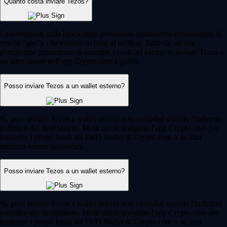
Quanto costa inviare Tezos?
I trasferimenti sulla blockchain prevedono solitamente commissioni di
rete (o "gas"), che variano in base al traffico. Tuttavia, alcune
piattaforme permettono di azzerare i costi: ad esempio, inviare Tezos a
un altro utente nell'app Crypto.com è gratis.
Posso inviare Tezos a un wallet esterno?
Sì, puoi inviare Tezos a wallet esterni non-custodial usando l'indirizzo
pubblico del destinatario. Molti utenti scelgono l'app Crypto.com per
trasferire i propri fondi sul DeFi Wallet di Crypto.com o su altri
indirizzi esterni supportati.
Posso inviare Tezos a un wallet esterno?
Sì, puoi inviare Tezos a wallet esterni non-custodial usando l'indirizzo
pubblico del destinatario. Molti utenti scelgono l'app Crypto.com per
trasferire i propri fondi sul DeFi Wallet di Crypto.com o su altri