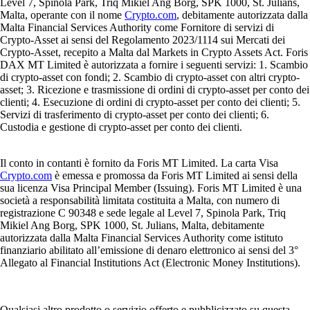
Level 7, Spinola Park, Triq Mikiel Ang Borg, SPK 1000, St. Julians,
Malta, operante con il nome
Crypto.com
, debitamente autorizzata dalla
Malta Financial Services Authority come Fornitore di servizi di
Crypto-Asset ai sensi del Regolamento 2023/1114 sui Mercati dei
Crypto-Asset, recepito a Malta dal Markets in Crypto Assets Act. Foris
DAX MT Limited è autorizzata a fornire i seguenti servizi: 1. Scambio
di crypto-asset con fondi; 2. Scambio di crypto-asset con altri crypto-
asset; 3. Ricezione e trasmissione di ordini di crypto-asset per conto dei
clienti; 4. Esecuzione di ordini di crypto-asset per conto dei clienti; 5.
Servizi di trasferimento di crypto-asset per conto dei clienti; 6.
Custodia e gestione di crypto-asset per conto dei clienti.
Il conto in contanti è fornito da Foris MT Limited. La carta Visa
Crypto.com
è emessa e promossa da Foris MT Limited ai sensi della
sua licenza Visa Principal Member (Issuing). Foris MT Limited è una
società a responsabilità limitata costituita a Malta, con numero di
registrazione C 90348 e sede legale al Level 7, Spinola Park, Triq
Mikiel Ang Borg, SPK 1000, St. Julians, Malta, debitamente
autorizzata dalla Malta Financial Services Authority come istituto
finanziario abilitato all’emissione di denaro elettronico ai sensi del 3°
Allegato al Financial Institutions Act (Electronic Money Institutions).
Qualsiasi altro prodotto o servizio offerto e pubblicizzato su questa