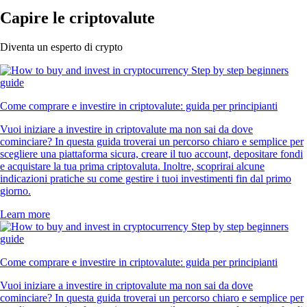
Capire le criptovalute
Diventa un esperto di crypto
Come comprare e investire in criptovalute: guida per principianti
Vuoi iniziare a investire in criptovalute ma non sai da dove
cominciare? In questa guida troverai un percorso chiaro e semplice per
scegliere una piattaforma sicura, creare il tuo account, depositare fondi
e acquistare la tua prima criptovaluta. Inoltre, scoprirai alcune
indicazioni pratiche su come gestire i tuoi investimenti fin dal primo
giorno.
Learn more
Come comprare e investire in criptovalute: guida per principianti
Vuoi iniziare a investire in criptovalute ma non sai da dove
cominciare? In questa guida troverai un percorso chiaro e semplice per