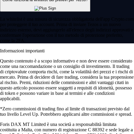
La whitelist è una misura di sicurezza obbligatoria dell'app Crypto.com
per proteggere il tuo account. Prima di inviare Tezos a un nuovo
indirizzo esterno, devi aggiungerlo all'elenco degli indirizzi approvati e
confermare l'operazione con il tuo metodo di protezione preferito,
come la 2FA.
Informazioni importanti
Questo contenuto è a scopo informativo e non deve essere considerato
come una raccomandazione o un consiglio di investimento. Il trading
di criptovalute comporta rischi, come la volatilità dei prezzi e i rischi di
mercato. Prima di decidere di fare trading, considera la tua propensione
al rischio. Premi, riduzioni delle commissioni e altri vantaggi citati in
questo articolo possono essere soggetti a requisiti di idoneità, possesso
di token e possono variare in base ai termini e alle condizioni
applicabili.
*Zero commissioni di trading fino al limite di transazioni previsto dal
tuo livello Level Up. Potrebbero applicarsi altre commissioni e spread.
Foris DAX MT Limited è una società a responsabilità limitata
costituita a Malta, con numero di registrazione C 88392 e sede legale a