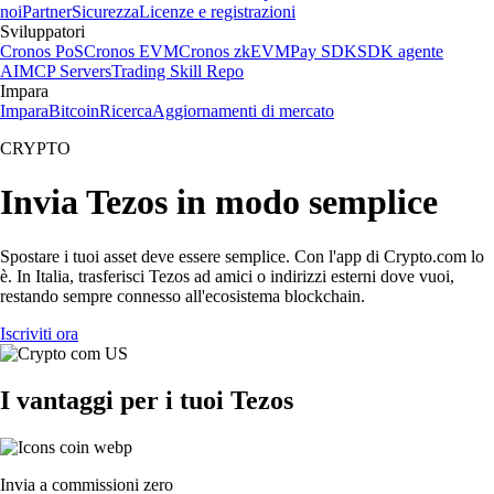
noi
Partner
Sicurezza
Licenze e registrazioni
Sviluppatori
Cronos PoS
Cronos EVM
Cronos zkEVM
Pay SDK
SDK agente
AI
MCP Servers
Trading Skill Repo
Impara
Impara
Bitcoin
Ricerca
Aggiornamenti di mercato
CRYPTO
Invia Tezos in modo semplice
Spostare i tuoi asset deve essere semplice. Con l'app di Crypto.com lo
è. In Italia, trasferisci Tezos ad amici o indirizzi esterni dove vuoi,
restando sempre connesso all'ecosistema blockchain.
Iscriviti ora
I vantaggi per i tuoi Tezos
Invia a commissioni zero