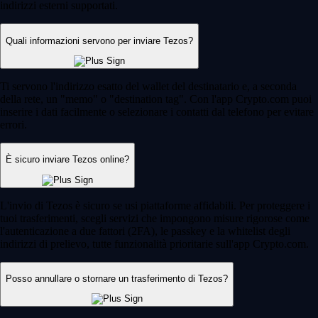
indirizzi esterni supportati.
Quali informazioni servono per inviare Tezos?
Ti servono l'indirizzo esatto del wallet del destinatario e, a seconda
della rete, un "memo" o "destination tag". Con l'app Crypto.com puoi
inserire i dati facilmente o selezionare i contatti dal telefono per evitare
errori.
È sicuro inviare Tezos online?
L'invio di Tezos è sicuro se usi piattaforme affidabili. Per proteggere i
tuoi trasferimenti, scegli servizi che impongono misure rigorose come
l'autenticazione a due fattori (2FA), le passkey e la whitelist degli
indirizzi di prelievo, tutte funzionalità prioritarie sull'app Crypto.com.
Posso annullare o stornare un trasferimento di Tezos?