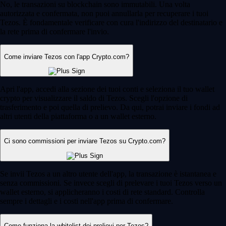
No, le transazioni su blockchain sono immutabili. Una volta
autorizzata e confermata, non puoi annullarla per recuperare i tuoi
Tezos. È fondamentale verificare con cura l'indirizzo del destinatario e
la rete prima di confermare l'invio.
Come inviare Tezos con l'app Crypto.com?
Apri l'app, accedi alla sezione dei tuoi conti e seleziona il tuo wallet
crypto per visualizzare il saldo di Tezos. Scegli l'opzione di
trasferimento e poi quella di prelievo. Da qui, potrai inviare i fondi ad
altri utenti della piattaforma o a un wallet esterno.
Ci sono commissioni per inviare Tezos su Crypto.com?
Se invii Tezos a un altro utente dell'app, la transazione è istantanea e
senza commissioni. Se invece scegli di prelevare i tuoi Tezos verso un
wallet esterno, si applicheranno i costi di rete standard. Controlla
sempre i dettagli e i costi nell'app prima di confermare.
Come funziona la whitelist dei prelievi per Tezos?