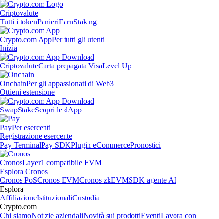
Criptovalute
Tutti i token
Panieri
Earn
Staking
Crypto.com App
Per tutti gli utenti
Inizia
Criptovalute
Carta prepagata Visa
Level Up
Onchain
Per gli appassionati di Web3
Ottieni estensione
Swap
Stake
Scopri le dApp
Pay
Per esercenti
Registrazione esercente
Pay Terminal
Pay SDK
Plugin eCommerce
Pronostici
Cronos
Layer1 compatibile EVM
Esplora Cronos
Cronos PoS
Cronos EVM
Cronos zkEVM
SDK agente AI
Esplora
Affiliazione
Istituzionali
Custodia
Crypto.com
Chi siamo
Notizie aziendali
Novità sui prodotti
Eventi
Lavora con