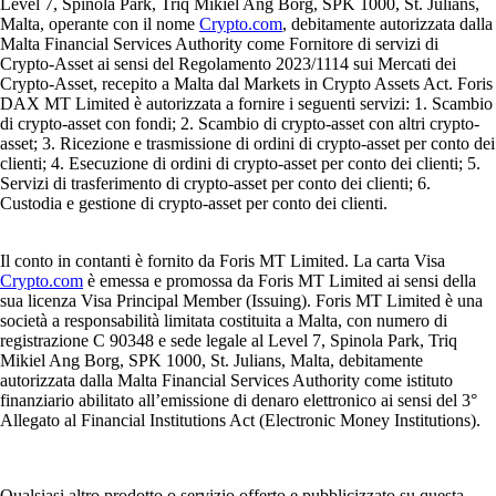
Level 7, Spinola Park, Triq Mikiel Ang Borg, SPK 1000, St. Julians,
Malta, operante con il nome
Crypto.com
, debitamente autorizzata dalla
Malta Financial Services Authority come Fornitore di servizi di
Crypto-Asset ai sensi del Regolamento 2023/1114 sui Mercati dei
Crypto-Asset, recepito a Malta dal Markets in Crypto Assets Act. Foris
DAX MT Limited è autorizzata a fornire i seguenti servizi: 1. Scambio
di crypto-asset con fondi; 2. Scambio di crypto-asset con altri crypto-
asset; 3. Ricezione e trasmissione di ordini di crypto-asset per conto dei
clienti; 4. Esecuzione di ordini di crypto-asset per conto dei clienti; 5.
Servizi di trasferimento di crypto-asset per conto dei clienti; 6.
Custodia e gestione di crypto-asset per conto dei clienti.
Il conto in contanti è fornito da Foris MT Limited. La carta Visa
Crypto.com
è emessa e promossa da Foris MT Limited ai sensi della
sua licenza Visa Principal Member (Issuing). Foris MT Limited è una
società a responsabilità limitata costituita a Malta, con numero di
registrazione C 90348 e sede legale al Level 7, Spinola Park, Triq
Mikiel Ang Borg, SPK 1000, St. Julians, Malta, debitamente
autorizzata dalla Malta Financial Services Authority come istituto
finanziario abilitato all’emissione di denaro elettronico ai sensi del 3°
Allegato al Financial Institutions Act (Electronic Money Institutions).
Qualsiasi altro prodotto o servizio offerto e pubblicizzato su questa