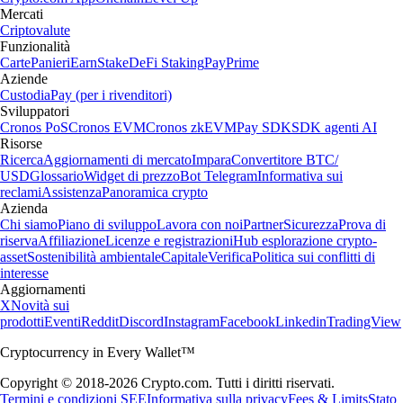
Mercati
Criptovalute
Funzionalità
Carte
Panieri
Earn
Stake
DeFi Staking
Pay
Prime
Aziende
Custodia
Pay (per i rivenditori)
Sviluppatori
Cronos PoS
Cronos EVM
Cronos zkEVM
Pay SDK
SDK agenti AI
Risorse
Ricerca
Aggiornamenti di mercato
Impara
Convertitore BTC/
USD
Glossario
Widget di prezzo
Bot Telegram
Informativa sui
reclami
Assistenza
Panoramica crypto
Azienda
Chi siamo
Piano di sviluppo
Lavora con noi
Partner
Sicurezza
Prova di
riserva
Affiliazione
Licenze e registrazioni
Hub esplorazione crypto-
asset
Sostenibilità ambientale
Capitale
Verifica
Politica sui conflitti di
interesse
Aggiornamenti
X
Novità sui
prodotti
Eventi
Reddit
Discord
Instagram
Facebook
Linkedin
TradingView
Cryptocurrency in Every Wallet™
Copyright © 2018-2026 Crypto.com. Tutti i diritti riservati.
Termini e condizioni SEE
Informativa sulla privacy
Fees & Limits
Stato