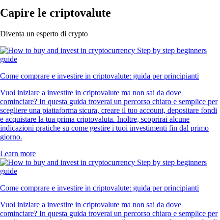
Capire le criptovalute
Diventa un esperto di crypto
Come comprare e investire in criptovalute: guida per principianti
Vuoi iniziare a investire in criptovalute ma non sai da dove
cominciare? In questa guida troverai un percorso chiaro e semplice per
scegliere una piattaforma sicura, creare il tuo account, depositare fondi
e acquistare la tua prima criptovaluta. Inoltre, scoprirai alcune
indicazioni pratiche su come gestire i tuoi investimenti fin dal primo
giorno.
Learn more
Come comprare e investire in criptovalute: guida per principianti
Vuoi iniziare a investire in criptovalute ma non sai da dove
cominciare? In questa guida troverai un percorso chiaro e semplice per