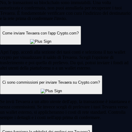
No, le transazioni su blockchain sono immutabili. Una volta
autorizzata e confermata, non puoi annullarla per recuperare i tuoi
Tevaera. È fondamentale verificare con cura l'indirizzo del destinatario
e la rete prima di confermare l'invio.
Come inviare Tevaera con l'app Crypto.com?
Apri l'app, accedi alla sezione dei tuoi conti e seleziona il tuo wallet
crypto per visualizzare il saldo di Tevaera. Scegli l'opzione di
trasferimento e poi quella di prelievo. Da qui, potrai inviare i fondi ad
altri utenti della piattaforma o a un wallet esterno.
Ci sono commissioni per inviare Tevaera su Crypto.com?
Se invii Tevaera a un altro utente dell'app, la transazione è istantanea e
senza commissioni. Se invece scegli di prelevare i tuoi Tevaera verso
un wallet esterno, si applicheranno i costi di rete standard. Controlla
sempre i dettagli e i costi nell'app prima di confermare.
Come funziona la whitelist dei prelievi per Tevaera?