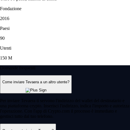
Fondazione
2016
Paesi
90
Utenti
150 M
Domande frequenti
Come inviare Tevaera a un altro utente?
Per inviare Tevaera ti servono l'indirizzo del wallet del destinatario e
una piattaforma crypto. Inserisci l'indirizzo, indica l'importo e autorizza
l'operazione. Con l'app di Crypto.com il processo è immediato e
gestisci tutto dal tuo telefono.