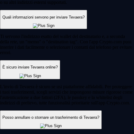
o su altri indirizzi esterni supportati.
Quali informazioni servono per inviare Tevaera?
Ti servono l'indirizzo esatto del wallet del destinatario e, a seconda
della rete, un "memo" o "destination tag". Con l'app Crypto.com puoi
inserire i dati facilmente o selezionare i contatti dal telefono per evitare
errori.
È sicuro inviare Tevaera online?
L'invio di Tevaera è sicuro se usi piattaforme affidabili. Per proteggere
i tuoi trasferimenti, scegli servizi che impongono misure rigorose come
l'autenticazione a due fattori (2FA), le passkey e la whitelist degli
indirizzi di prelievo, tutte funzionalità prioritarie sull'app Crypto.com.
Posso annullare o stornare un trasferimento di Tevaera?