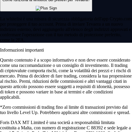
La whitelist è una misura di sicurezza obbligatoria dell'app Crypto.com
per proteggere il tuo account. Prima di inviare Tevaera a un nuovo
indirizzo esterno, devi aggiungerlo all'elenco degli indirizzi approvati e
confermare l'operazione con il tuo metodo di protezione preferito,
come la 2FA.
Informazioni importanti
Questo contenuto è a scopo informativo e non deve essere considerato
come una raccomandazione o un consiglio di investimento. Il trading
di criptovalute comporta rischi, come la volatilità dei prezzi e i rischi di
mercato. Prima di decidere di fare trading, considera la tua propensione
al rischio. Premi, riduzioni delle commissioni e altri vantaggi citati in
questo articolo possono essere soggetti a requisiti di idoneità, possesso
di token e possono variare in base ai termini e alle condizioni
applicabili.
*Zero commissioni di trading fino al limite di transazioni previsto dal
tuo livello Level Up. Potrebbero applicarsi altre commissioni e spread.
Foris DAX MT Limited è una società a responsabilità limitata
costituita a Malta, con numero di registrazione C 88392 e sede legale a