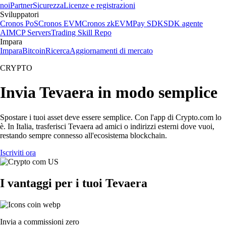
noi
Partner
Sicurezza
Licenze e registrazioni
Sviluppatori
Cronos PoS
Cronos EVM
Cronos zkEVM
Pay SDK
SDK agente
AI
MCP Servers
Trading Skill Repo
Impara
Impara
Bitcoin
Ricerca
Aggiornamenti di mercato
CRYPTO
Invia Tevaera in modo semplice
Spostare i tuoi asset deve essere semplice. Con l'app di Crypto.com lo
è. In Italia, trasferisci Tevaera ad amici o indirizzi esterni dove vuoi,
restando sempre connesso all'ecosistema blockchain.
Iscriviti ora
I vantaggi per i tuoi Tevaera
Invia a commissioni zero