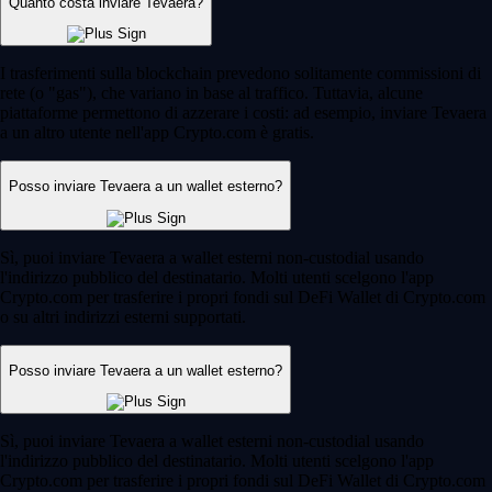
Quanto costa inviare Tevaera?
I trasferimenti sulla blockchain prevedono solitamente commissioni di
rete (o "gas"), che variano in base al traffico. Tuttavia, alcune
piattaforme permettono di azzerare i costi: ad esempio, inviare Tevaera
a un altro utente nell'app Crypto.com è gratis.
Posso inviare Tevaera a un wallet esterno?
Sì, puoi inviare Tevaera a wallet esterni non-custodial usando
l'indirizzo pubblico del destinatario. Molti utenti scelgono l'app
Crypto.com per trasferire i propri fondi sul DeFi Wallet di Crypto.com
o su altri indirizzi esterni supportati.
Posso inviare Tevaera a un wallet esterno?
Sì, puoi inviare Tevaera a wallet esterni non-custodial usando
l'indirizzo pubblico del destinatario. Molti utenti scelgono l'app
Crypto.com per trasferire i propri fondi sul DeFi Wallet di Crypto.com