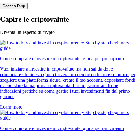
Scarica l'app
Capire le criptovalute
Diventa un esperto di crypto
Come comprare e investire in criptovalute: guida per principianti
Vuoi iniziare a investire in criptovalute ma non sai da dove
cominciare? In questa guida troverai un percorso chiaro e semplice per
scegliere una piattaforma sicura, creare il tuo account, depositare fondi
e acquistare la tua prima criptovaluta. Inoltre, scoprirai alcune
indicazioni pratiche su come gestire i tuoi investimenti fin dal primo
giorno.
Learn more
Come comprare e investire in criptovalute: guida per principianti