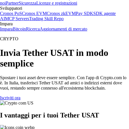
noi
Partner
Sicurezza
Licenze e registrazioni
Sviluppatori
Cronos PoS
Cronos EVM
Cronos zkEVM
Pay SDK
SDK agente
AI
MCP Servers
Trading Skill Repo
Impara
Impara
Bitcoin
Ricerca
Aggiornamenti di mercato
CRYPTO
Invia Tether USAT in modo
semplice
Spostare i tuoi asset deve essere semplice. Con l'app di Crypto.com lo
è. In Italia, trasferisci Tether USAT ad amici o indirizzi esterni dove
vuoi, restando sempre connesso all'ecosistema blockchain.
Iscriviti ora
I vantaggi per i tuoi Tether USAT