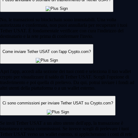
No, le transazioni su blockchain sono immutabili. Una volta
autorizzata e confermata, non puoi annullarla per recuperare i tuoi
Tether USAT. È fondamentale verificare con cura l'indirizzo del
destinatario e la rete prima di confermare l'invio.
Come inviare Tether USAT con l'app Crypto.com?
Apri l'app, accedi alla sezione dei tuoi conti e seleziona il tuo wallet
crypto per visualizzare il saldo di Tether USAT. Scegli l'opzione di
trasferimento e poi quella di prelievo. Da qui, potrai inviare i fondi ad
altri utenti della piattaforma o a un wallet esterno.
Ci sono commissioni per inviare Tether USAT su Crypto.com?
Se invii Tether USAT a un altro utente dell'app, la transazione è
istantanea e senza commissioni. Se invece scegli di prelevare i tuoi
Tether USAT verso un wallet esterno, si applicheranno i costi di rete