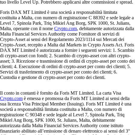
tuo livello Level Up. Potrebbero applicarsi altre commissioni e spread.
Foris DAX MT Limited è una società a responsabilità limitata
costituita a Malta, con numero di registrazione C 88392 e sede legale a
Level 7, Spinola Park, Triq Mikiel Ang Borg, SPK 1000, St. Julians,
Malta, operante con il nome
Crypto.com
, debitamente autorizzata dalla
Malta Financial Services Authority come Fornitore di servizi di
Crypto-Asset ai sensi del Regolamento 2023/1114 sui Mercati dei
Crypto-Asset, recepito a Malta dal Markets in Crypto Assets Act. Foris
DAX MT Limited è autorizzata a fornire i seguenti servizi: 1. Scambio
di crypto-asset con fondi; 2. Scambio di crypto-asset con altri crypto-
asset; 3. Ricezione e trasmissione di ordini di crypto-asset per conto dei
clienti; 4. Esecuzione di ordini di crypto-asset per conto dei clienti; 5.
Servizi di trasferimento di crypto-asset per conto dei clienti; 6.
Custodia e gestione di crypto-asset per conto dei clienti.
Il conto in contanti è fornito da Foris MT Limited. La carta Visa
Crypto.com
è emessa e promossa da Foris MT Limited ai sensi della
sua licenza Visa Principal Member (Issuing). Foris MT Limited è una
società a responsabilità limitata costituita a Malta, con numero di
registrazione C 90348 e sede legale al Level 7, Spinola Park, Triq
Mikiel Ang Borg, SPK 1000, St. Julians, Malta, debitamente
autorizzata dalla Malta Financial Services Authority come istituto
finanziario abilitato all’emissione di denaro elettronico ai sensi del 3°