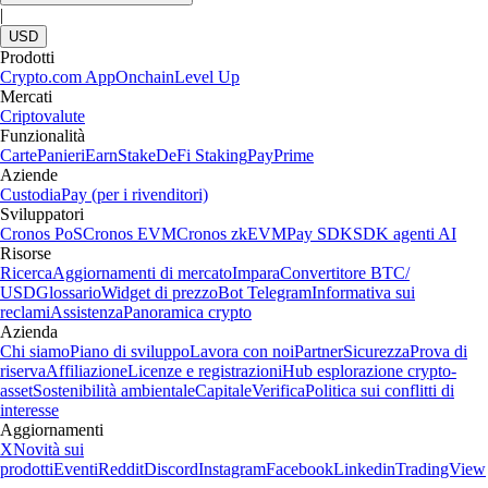
|
USD
Prodotti
Crypto.com App
Onchain
Level Up
Mercati
Criptovalute
Funzionalità
Carte
Panieri
Earn
Stake
DeFi Staking
Pay
Prime
Aziende
Custodia
Pay (per i rivenditori)
Sviluppatori
Cronos PoS
Cronos EVM
Cronos zkEVM
Pay SDK
SDK agenti AI
Risorse
Ricerca
Aggiornamenti di mercato
Impara
Convertitore BTC/
USD
Glossario
Widget di prezzo
Bot Telegram
Informativa sui
reclami
Assistenza
Panoramica crypto
Azienda
Chi siamo
Piano di sviluppo
Lavora con noi
Partner
Sicurezza
Prova di
riserva
Affiliazione
Licenze e registrazioni
Hub esplorazione crypto-
asset
Sostenibilità ambientale
Capitale
Verifica
Politica sui conflitti di
interesse
Aggiornamenti
X
Novità sui
prodotti
Eventi
Reddit
Discord
Instagram
Facebook
Linkedin
TradingView