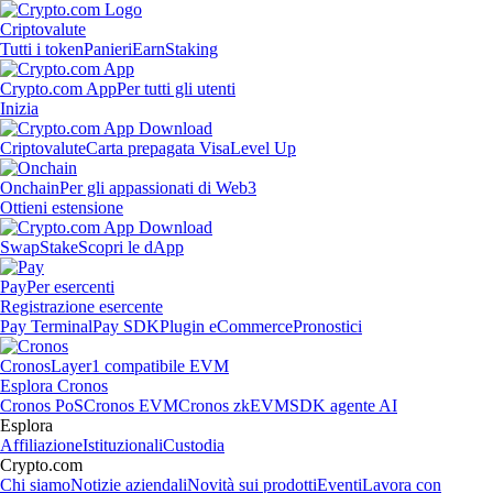
Criptovalute
Tutti i token
Panieri
Earn
Staking
Crypto.com App
Per tutti gli utenti
Inizia
Criptovalute
Carta prepagata Visa
Level Up
Onchain
Per gli appassionati di Web3
Ottieni estensione
Swap
Stake
Scopri le dApp
Pay
Per esercenti
Registrazione esercente
Pay Terminal
Pay SDK
Plugin eCommerce
Pronostici
Cronos
Layer1 compatibile EVM
Esplora Cronos
Cronos PoS
Cronos EVM
Cronos zkEVM
SDK agente AI
Esplora
Affiliazione
Istituzionali
Custodia
Crypto.com
Chi siamo
Notizie aziendali
Novità sui prodotti
Eventi
Lavora con