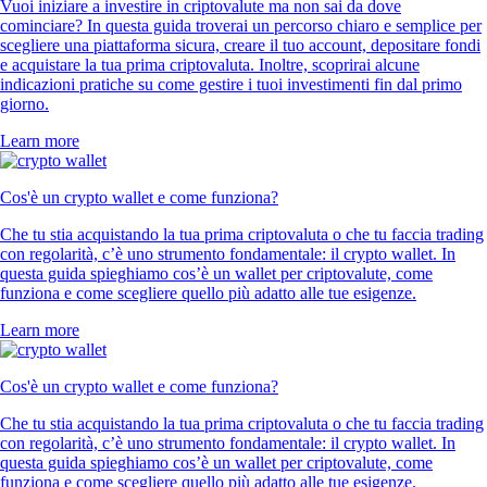
Vuoi iniziare a investire in criptovalute ma non sai da dove
cominciare? In questa guida troverai un percorso chiaro e semplice per
scegliere una piattaforma sicura, creare il tuo account, depositare fondi
e acquistare la tua prima criptovaluta. Inoltre, scoprirai alcune
indicazioni pratiche su come gestire i tuoi investimenti fin dal primo
giorno.
Learn more
Cos'è un crypto wallet e come funziona?
Che tu stia acquistando la tua prima criptovaluta o che tu faccia trading
con regolarità, c’è uno strumento fondamentale: il crypto wallet. In
questa guida spieghiamo cos’è un wallet per criptovalute, come
funziona e come scegliere quello più adatto alle tue esigenze.
Learn more
Cos'è un crypto wallet e come funziona?
Che tu stia acquistando la tua prima criptovaluta o che tu faccia trading
con regolarità, c’è uno strumento fondamentale: il crypto wallet. In
questa guida spieghiamo cos’è un wallet per criptovalute, come
funziona e come scegliere quello più adatto alle tue esigenze.