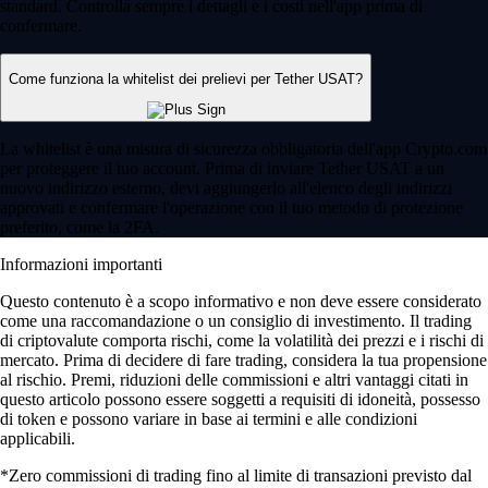
standard. Controlla sempre i dettagli e i costi nell'app prima di
confermare.
Come funziona la whitelist dei prelievi per Tether USAT?
La whitelist è una misura di sicurezza obbligatoria dell'app Crypto.com
per proteggere il tuo account. Prima di inviare Tether USAT a un
nuovo indirizzo esterno, devi aggiungerlo all'elenco degli indirizzi
approvati e confermare l'operazione con il tuo metodo di protezione
preferito, come la 2FA.
Informazioni importanti
Questo contenuto è a scopo informativo e non deve essere considerato
come una raccomandazione o un consiglio di investimento. Il trading
di criptovalute comporta rischi, come la volatilità dei prezzi e i rischi di
mercato. Prima di decidere di fare trading, considera la tua propensione
al rischio. Premi, riduzioni delle commissioni e altri vantaggi citati in
questo articolo possono essere soggetti a requisiti di idoneità, possesso
di token e possono variare in base ai termini e alle condizioni
applicabili.
*Zero commissioni di trading fino al limite di transazioni previsto dal