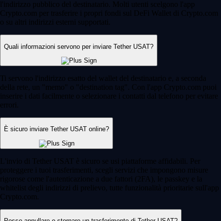
l'indirizzo pubblico del destinatario. Molti utenti scelgono l'app
Crypto.com per trasferire i propri fondi sul DeFi Wallet di Crypto.com
o su altri indirizzi esterni supportati.
Quali informazioni servono per inviare Tether USAT?
Ti servono l'indirizzo esatto del wallet del destinatario e, a seconda
della rete, un "memo" o "destination tag". Con l'app Crypto.com puoi
inserire i dati facilmente o selezionare i contatti dal telefono per evitare
errori.
È sicuro inviare Tether USAT online?
L'invio di Tether USAT è sicuro se usi piattaforme affidabili. Per
proteggere i tuoi trasferimenti, scegli servizi che impongono misure
rigorose come l'autenticazione a due fattori (2FA), le passkey e la
whitelist degli indirizzi di prelievo, tutte funzionalità prioritarie sull'app
Crypto.com.
Posso annullare o stornare un trasferimento di Tether USAT?