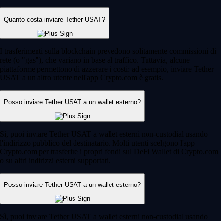
Quanto costa inviare Tether USAT?
I trasferimenti sulla blockchain prevedono solitamente commissioni di
rete (o "gas"), che variano in base al traffico. Tuttavia, alcune
piattaforme permettono di azzerare i costi: ad esempio, inviare Tether
USAT a un altro utente nell'app Crypto.com è gratis.
Posso inviare Tether USAT a un wallet esterno?
Sì, puoi inviare Tether USAT a wallet esterni non-custodial usando
l'indirizzo pubblico del destinatario. Molti utenti scelgono l'app
Crypto.com per trasferire i propri fondi sul DeFi Wallet di Crypto.com
o su altri indirizzi esterni supportati.
Posso inviare Tether USAT a un wallet esterno?
Sì, puoi inviare Tether USAT a wallet esterni non-custodial usando