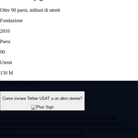
Oltre 90 paesi, milioni di utenti
Fondazione
2016
Paesi
90
Utenti
150 M
Domande frequenti
Come inviare Tether USAT a un altro utente?
Per inviare Tether USAT ti servono l'indirizzo del wallet del
destinatario e una piattaforma crypto. Inserisci l'indirizzo, indica
l'importo e autorizza l'operazione. Con l'app di Crypto.com il processo
è immediato e gestisci tutto dal tuo telefono.