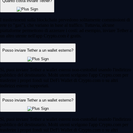
Quanto costa inviare Tether?
I trasferimenti sulla blockchain prevedono solitamente commissioni di
rete (o "gas"), che variano in base al traffico. Tuttavia, alcune
piattaforme permettono di azzerare i costi: ad esempio, inviare Tether a
un altro utente nell'app Crypto.com è gratis.
Posso inviare Tether a un wallet esterno?
Sì, puoi inviare Tether a wallet esterni non-custodial usando l'indirizzo
pubblico del destinatario. Molti utenti scelgono l'app Crypto.com per
trasferire i propri fondi sul DeFi Wallet di Crypto.com o su altri
indirizzi esterni supportati.
Posso inviare Tether a un wallet esterno?
Sì, puoi inviare Tether a wallet esterni non-custodial usando l'indirizzo
pubblico del destinatario. Molti utenti scelgono l'app Crypto.com per
trasferire i propri fondi sul DeFi Wallet di Crypto.com o su altri