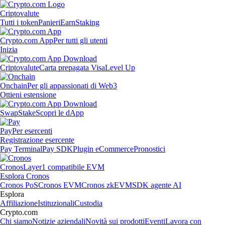
Criptovalute
Tutti i token
Panieri
Earn
Staking
Crypto.com App
Per tutti gli utenti
Inizia
Criptovalute
Carta prepagata Visa
Level Up
Onchain
Per gli appassionati di Web3
Ottieni estensione
Swap
Stake
Scopri le dApp
Pay
Per esercenti
Registrazione esercente
Pay Terminal
Pay SDK
Plugin eCommerce
Pronostici
Cronos
Layer1 compatibile EVM
Esplora Cronos
Cronos PoS
Cronos EVM
Cronos zkEVM
SDK agente AI
Esplora
Affiliazione
Istituzionali
Custodia
Crypto.com
Chi siamo
Notizie aziendali
Novità sui prodotti
Eventi
Lavora con