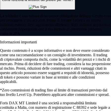
La whitelist è una misura di sicurezza obbligatoria dell'app Crypto.com
per proteggere il tuo account. Prima di inviare Tether a un nuovo
indirizzo esterno, devi aggiungerlo all'elenco degli indirizzi approvati e
confermare l'operazione con il tuo metodo di protezione preferito,
come la 2FA.
Informazioni importanti
Questo contenuto è a scopo informativo e non deve essere considerato
come una raccomandazione o un consiglio di investimento. Il trading
di criptovalute comporta rischi, come la volatilità dei prezzi e i rischi di
mercato. Prima di decidere di fare trading, considera la tua propensione
al rischio. Premi, riduzioni delle commissioni e altri vantaggi citati in
questo articolo possono essere soggetti a requisiti di idoneità, possesso
di token e possono variare in base ai termini e alle condizioni
applicabili.
*Zero commissioni di trading fino al limite di transazioni previsto dal
tuo livello Level Up. Potrebbero applicarsi altre commissioni e spread.
Foris DAX MT Limited è una società a responsabilità limitata
costituita a Malta, con numero di registrazione C 88392 e sede legale a