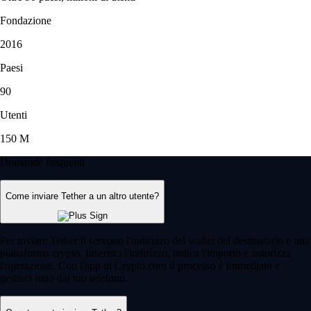
Fondazione
2016
Paesi
90
Utenti
150 M
Domande frequenti
Come inviare Tether a un altro utente?
Per inviare Tether ti servono l'indirizzo del wallet del destinatario e una
piattaforma crypto. Inserisci l'indirizzo, indica l'importo e autorizza
l'operazione. Con l'app di Crypto.com il processo è immediato e
gestisci tutto dal tuo telefono.