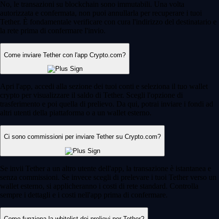
No, le transazioni su blockchain sono immutabili. Una volta
autorizzata e confermata, non puoi annullarla per recuperare i tuoi
Tether. È fondamentale verificare con cura l'indirizzo del destinatario e
la rete prima di confermare l'invio.
Come inviare Tether con l'app Crypto.com?
Apri l'app, accedi alla sezione dei tuoi conti e seleziona il tuo wallet
crypto per visualizzare il saldo di Tether. Scegli l'opzione di
trasferimento e poi quella di prelievo. Da qui, potrai inviare i fondi ad
altri utenti della piattaforma o a un wallet esterno.
Ci sono commissioni per inviare Tether su Crypto.com?
Se invii Tether a un altro utente dell'app, la transazione è istantanea e
senza commissioni. Se invece scegli di prelevare i tuoi Tether verso un
wallet esterno, si applicheranno i costi di rete standard. Controlla
sempre i dettagli e i costi nell'app prima di confermare.
Come funziona la whitelist dei prelievi per Tether?