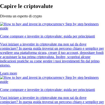
Capire le criptovalute
Diventa un esperto di crypto
Come comprare e investire in criptovalute: guida per principianti
Vuoi iniziare a investire in criptovalute ma non sai da dove
cominciare? In questa guida troverai un percorso chiaro e semplice per
scegliere una piattaforma sicura, creare il tuo account, depositare fondi
e acquistare la tua prima criptovaluta. Inoltre, scoprirai alcune
indicazioni pratiche su come gestire i tuoi investimenti fin dal primo
giorno.
Learn more
Come comprare e investire in criptovalute: guida per principianti
Vuoi iniziare a investire in criptovalute ma non sai da dove
cominciare? In questa guida troverai un percorso chiaro e semplice per