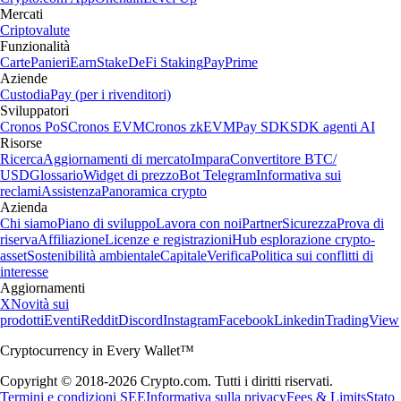
Mercati
Criptovalute
Funzionalità
Carte
Panieri
Earn
Stake
DeFi Staking
Pay
Prime
Aziende
Custodia
Pay (per i rivenditori)
Sviluppatori
Cronos PoS
Cronos EVM
Cronos zkEVM
Pay SDK
SDK agenti AI
Risorse
Ricerca
Aggiornamenti di mercato
Impara
Convertitore BTC/
USD
Glossario
Widget di prezzo
Bot Telegram
Informativa sui
reclami
Assistenza
Panoramica crypto
Azienda
Chi siamo
Piano di sviluppo
Lavora con noi
Partner
Sicurezza
Prova di
riserva
Affiliazione
Licenze e registrazioni
Hub esplorazione crypto-
asset
Sostenibilità ambientale
Capitale
Verifica
Politica sui conflitti di
interesse
Aggiornamenti
X
Novità sui
prodotti
Eventi
Reddit
Discord
Instagram
Facebook
Linkedin
TradingView
Cryptocurrency in Every Wallet™
Copyright © 2018-2026 Crypto.com. Tutti i diritti riservati.
Termini e condizioni SEE
Informativa sulla privacy
Fees & Limits
Stato