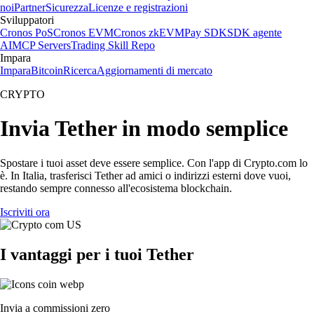
noi
Partner
Sicurezza
Licenze e registrazioni
Sviluppatori
Cronos PoS
Cronos EVM
Cronos zkEVM
Pay SDK
SDK agente
AI
MCP Servers
Trading Skill Repo
Impara
Impara
Bitcoin
Ricerca
Aggiornamenti di mercato
CRYPTO
Invia Tether in modo semplice
Spostare i tuoi asset deve essere semplice. Con l'app di Crypto.com lo
è. In Italia, trasferisci Tether ad amici o indirizzi esterni dove vuoi,
restando sempre connesso all'ecosistema blockchain.
Iscriviti ora
I vantaggi per i tuoi Tether
Invia a commissioni zero