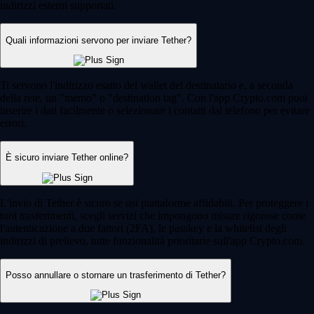
indirizzi esterni supportati.
Quali informazioni servono per inviare Tether?
Ti servono l'indirizzo esatto del wallet del destinatario e, a seconda
della rete, un "memo" o "destination tag". Con l'app Crypto.com puoi
inserire i dati facilmente o selezionare i contatti dal telefono per evitare
errori.
È sicuro inviare Tether online?
L'invio di Tether è sicuro se usi piattaforme affidabili. Per proteggere i
tuoi trasferimenti, scegli servizi che impongono misure rigorose come
l'autenticazione a due fattori (2FA), le passkey e la whitelist degli
indirizzi di prelievo, tutte funzionalità prioritarie sull'app Crypto.com.
Posso annullare o stornare un trasferimento di Tether?