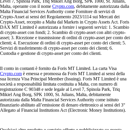
Level 7, Spinola Park, Triq Mikiel Ang Borg, SPK 1000, St. Julians,
Malta, operante con il nome
Crypto.com
, debitamente autorizzata dalla
Malta Financial Services Authority come Fornitore di servizi di
Crypto-Asset ai sensi del Regolamento 2023/1114 sui Mercati dei
Crypto-Asset, recepito a Malta dal Markets in Crypto Assets Act. Foris
DAX MT Limited è autorizzata a fornire i seguenti servizi: 1. Scambio
di crypto-asset con fondi; 2. Scambio di crypto-asset con altri crypto-
asset; 3. Ricezione e trasmissione di ordini di crypto-asset per conto dei
clienti; 4. Esecuzione di ordini di crypto-asset per conto dei clienti; 5.
Servizi di trasferimento di crypto-asset per conto dei clienti; 6.
Custodia e gestione di crypto-asset per conto dei clienti.
Il conto in contanti è fornito da Foris MT Limited. La carta Visa
Crypto.com
è emessa e promossa da Foris MT Limited ai sensi della
sua licenza Visa Principal Member (Issuing). Foris MT Limited è una
società a responsabilità limitata costituita a Malta, con numero di
registrazione C 90348 e sede legale al Level 7, Spinola Park, Triq
Mikiel Ang Borg, SPK 1000, St. Julians, Malta, debitamente
autorizzata dalla Malta Financial Services Authority come istituto
finanziario abilitato all’emissione di denaro elettronico ai sensi del 3°
Allegato al Financial Institutions Act (Electronic Money Institutions).
Qualsiasi altro prodotto o servizio offerto e pubblicizzato su questa