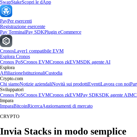
Swap
Stake
Scopri le dApp
Pay
Per esercenti
Registrazione esercente
Pay Terminal
Pay SDK
Plugin eCommerce
Cronos
Layer1 compatibile EVM
Esplora Cronos
Cronos PoS
Cronos EVM
Cronos zkEVM
SDK agente AI
Esplora
Affiliazione
Istituzionali
Custodia
Crypto.com
Chi siamo
Notizie aziendali
Novità sui prodotti
Eventi
Lavora con noi
Par
Sviluppatori
Cronos PoS
Cronos EVM
Cronos zkEVM
Pay SDK
SDK agente AI
MCP
Impara
Impara
Bitcoin
Ricerca
Aggiornamenti di mercato
CRYPTO
Invia Stacks in modo semplice