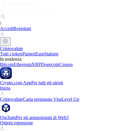
Mercati
Privati
Aziende
Scopri
/
Accedi
Registrati
Criptovalute
Tutti i token
Panieri
Earn
Staking
In tendenza
Bitcoin
Ethereum
XRP
Dogecoin
Cronos
Crypto.com App
Per tutti gli utenti
Inizia
Criptovalute
Carta prepagata Visa
Level Up
Onchain
Per gli appassionati di Web3
Ottieni estensione