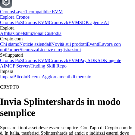
Cronos
Layer1 compatibile EVM
Esplora Cronos
Cronos PoS
Cronos EVM
Cronos zkEVM
SDK agente AI
Esplora
Affiliazione
Istituzionali
Custodia
Crypto.com
Chi siamo
Notizie aziendali
Novità sui prodotti
Eventi
Lavora con
noi
Partner
Sicurezza
Licenze e registrazioni
Sviluppatori
Cronos PoS
Cronos EVM
Cronos zkEVM
Pay SDK
SDK agente
AI
MCP Servers
Trading Skill Repo
Impara
Impara
Bitcoin
Ricerca
Aggiornamenti di mercato
CRYPTO
Invia Splintershards in modo
semplice
Spostare i tuoi asset deve essere semplice. Con l'app di Crypto.com lo
è. In Italia, trasferisci Splintershards ad amici o indirizzi esterni dove