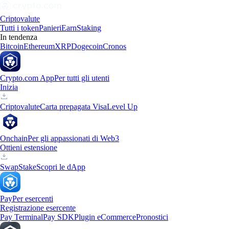
Criptovalute
Tutti i token
Panieri
Earn
Staking
In tendenza
Bitcoin
Ethereum
XRP
Dogecoin
Cronos
Crypto.com App
Per tutti gli utenti
Inizia
Criptovalute
Carta prepagata Visa
Level Up
Onchain
Per gli appassionati di Web3
Ottieni estensione
Swap
Stake
Scopri le dApp
Pay
Per esercenti
Registrazione esercente
Pay Terminal
Pay SDK
Plugin eCommerce
Pronostici