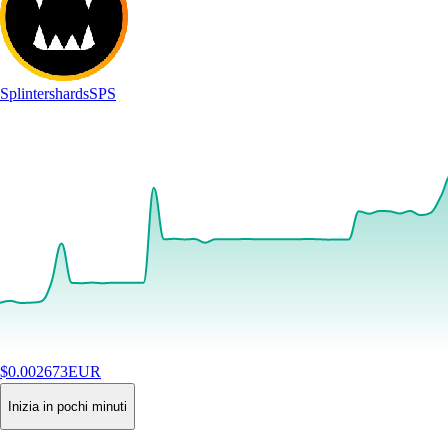
Splintershards
SPS
$
0.002673
EUR
+
2.78
%
24H
Buy
Inizia in pochi minuti