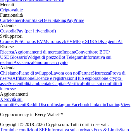
Mercati
Criptovalute
Funzionalità
Carte
Panieri
Earn
Stake
DeFi Staking
Pay
Prime
Aziende
Custodia
Pay (per i rivenditori)
Sviluppatori
Cronos PoS
Cronos EVM
Cronos zkEVM
Pay SDK
SDK agenti AI
Risorse
Ricerca
Aggiornamenti di mercato
Impara
Convertitore BTC/
USD
Glossario
Widget di prezzo
Bot Telegram
Informativa sui
reclami
Assistenza
Panoramica crypto
Azienda
Chi siamo
Piano di sviluppo
Lavora con noi
Partner
Sicurezza
Prova di
riserva
Affiliazione
Licenze e registrazioni
Hub esplorazione crypto-
asset
Sostenibilità ambientale
Capitale
Verifica
Politica sui conflitti di
interesse
Aggiornamenti
X
Novità sui
prodotti
Eventi
Reddit
Discord
Instagram
Facebook
Linkedin
TradingView
Cryptocurrency in Every Wallet™
Copyright © 2018-2026 Crypto.com. Tutti i diritti riservati.
Termini e condizioni SEE
Informativa sulla privacy
Fees & Limits
Stato