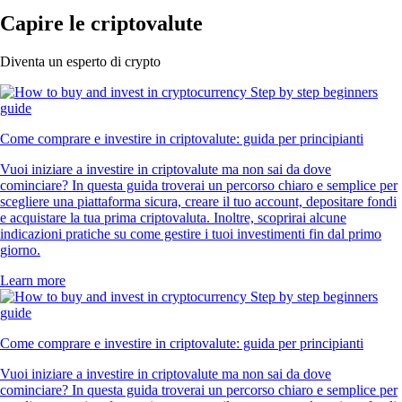
Capire le criptovalute
Diventa un esperto di crypto
Come comprare e investire in criptovalute: guida per principianti
Vuoi iniziare a investire in criptovalute ma non sai da dove
cominciare? In questa guida troverai un percorso chiaro e semplice per
scegliere una piattaforma sicura, creare il tuo account, depositare fondi
e acquistare la tua prima criptovaluta. Inoltre, scoprirai alcune
indicazioni pratiche su come gestire i tuoi investimenti fin dal primo
giorno.
Learn more
Come comprare e investire in criptovalute: guida per principianti
Vuoi iniziare a investire in criptovalute ma non sai da dove
cominciare? In questa guida troverai un percorso chiaro e semplice per