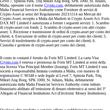
Level 7, Spinola Park, Triq Mikiel Ang Borg, SPK 1000, St. Julians,
Malta, operante con il nome
Crypto.com
, debitamente autorizzata dalla
Malta Financial Services Authority come Fornitore di servizi di
Crypto-Asset ai sensi del Regolamento 2023/1114 sui Mercati dei
Crypto-Asset, recepito a Malta dal Markets in Crypto Assets Act. Foris
DAX MT Limited è autorizzata a fornire i seguenti servizi: 1. Scambio
di crypto-asset con fondi; 2. Scambio di crypto-asset con altri crypto-
asset; 3. Ricezione e trasmissione di ordini di crypto-asset per conto dei
clienti; 4. Esecuzione di ordini di crypto-asset per conto dei clienti; 5.
Servizi di trasferimento di crypto-asset per conto dei clienti; 6.
Custodia e gestione di crypto-asset per conto dei clienti.
Il conto in contanti è fornito da Foris MT Limited. La carta Visa
Crypto.com
è emessa e promossa da Foris MT Limited ai sensi della
sua licenza Visa Principal Member (Issuing). Foris MT Limited è una
società a responsabilità limitata costituita a Malta, con numero di
registrazione C 90348 e sede legale al Level 7, Spinola Park, Triq
Mikiel Ang Borg, SPK 1000, St. Julians, Malta, debitamente
autorizzata dalla Malta Financial Services Authority come istituto
finanziario abilitato all’emissione di denaro elettronico ai sensi del 3°
Allegato al Financial Institutions Act (Electronic Money Institutions).
Qualsiasi altro prodotto o servizio offerto e pubblicizzato su questa