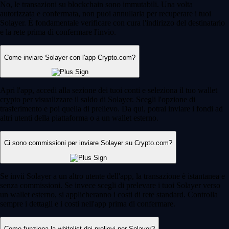
No, le transazioni su blockchain sono immutabili. Una volta
autorizzata e confermata, non puoi annullarla per recuperare i tuoi
Solayer. È fondamentale verificare con cura l'indirizzo del destinatario
e la rete prima di confermare l'invio.
Come inviare Solayer con l'app Crypto.com?
Apri l'app, accedi alla sezione dei tuoi conti e seleziona il tuo wallet
crypto per visualizzare il saldo di Solayer. Scegli l'opzione di
trasferimento e poi quella di prelievo. Da qui, potrai inviare i fondi ad
altri utenti della piattaforma o a un wallet esterno.
Ci sono commissioni per inviare Solayer su Crypto.com?
Se invii Solayer a un altro utente dell'app, la transazione è istantanea e
senza commissioni. Se invece scegli di prelevare i tuoi Solayer verso
un wallet esterno, si applicheranno i costi di rete standard. Controlla
sempre i dettagli e i costi nell'app prima di confermare.
Come funziona la whitelist dei prelievi per Solayer?