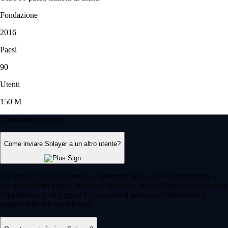
Fondazione
2016
Paesi
90
Utenti
150 M
Domande frequenti
Come inviare Solayer a un altro utente?
Per inviare Solayer ti servono l'indirizzo del wallet del destinatario e
una piattaforma crypto. Inserisci l'indirizzo, indica l'importo e autorizza
l'operazione. Con l'app di Crypto.com il processo è immediato e
gestisci tutto dal tuo telefono.