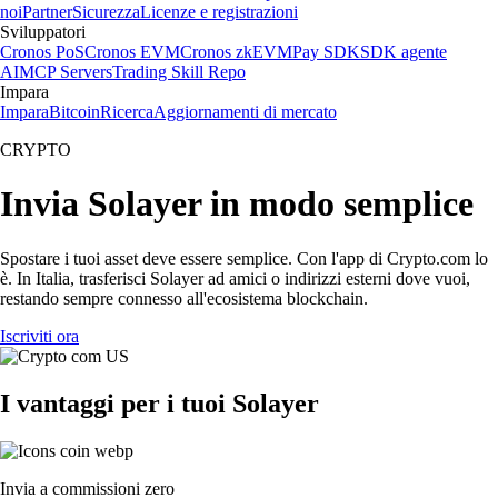
noi
Partner
Sicurezza
Licenze e registrazioni
Sviluppatori
Cronos PoS
Cronos EVM
Cronos zkEVM
Pay SDK
SDK agente
AI
MCP Servers
Trading Skill Repo
Impara
Impara
Bitcoin
Ricerca
Aggiornamenti di mercato
CRYPTO
Invia Solayer in modo semplice
Spostare i tuoi asset deve essere semplice. Con l'app di Crypto.com lo
è. In Italia, trasferisci Solayer ad amici o indirizzi esterni dove vuoi,
restando sempre connesso all'ecosistema blockchain.
Iscriviti ora
I vantaggi per i tuoi Solayer
Invia a commissioni zero