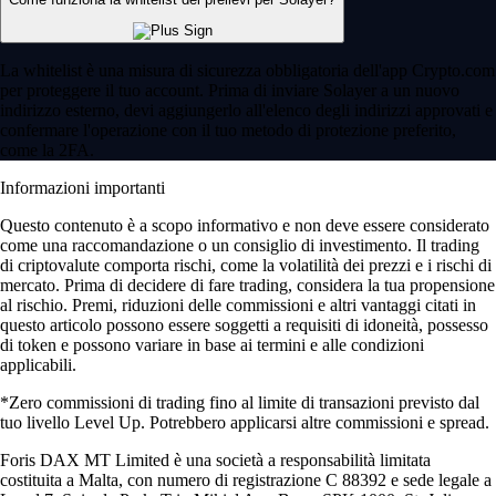
La whitelist è una misura di sicurezza obbligatoria dell'app Crypto.com
per proteggere il tuo account. Prima di inviare Solayer a un nuovo
indirizzo esterno, devi aggiungerlo all'elenco degli indirizzi approvati e
confermare l'operazione con il tuo metodo di protezione preferito,
come la 2FA.
Informazioni importanti
Questo contenuto è a scopo informativo e non deve essere considerato
come una raccomandazione o un consiglio di investimento. Il trading
di criptovalute comporta rischi, come la volatilità dei prezzi e i rischi di
mercato. Prima di decidere di fare trading, considera la tua propensione
al rischio. Premi, riduzioni delle commissioni e altri vantaggi citati in
questo articolo possono essere soggetti a requisiti di idoneità, possesso
di token e possono variare in base ai termini e alle condizioni
applicabili.
*Zero commissioni di trading fino al limite di transazioni previsto dal
tuo livello Level Up. Potrebbero applicarsi altre commissioni e spread.
Foris DAX MT Limited è una società a responsabilità limitata
costituita a Malta, con numero di registrazione C 88392 e sede legale a