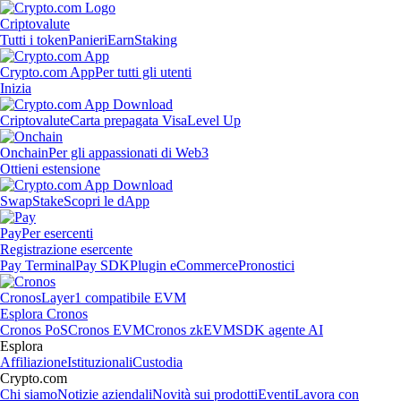
Criptovalute
Tutti i token
Panieri
Earn
Staking
Crypto.com App
Per tutti gli utenti
Inizia
Criptovalute
Carta prepagata Visa
Level Up
Onchain
Per gli appassionati di Web3
Ottieni estensione
Swap
Stake
Scopri le dApp
Pay
Per esercenti
Registrazione esercente
Pay Terminal
Pay SDK
Plugin eCommerce
Pronostici
Cronos
Layer1 compatibile EVM
Esplora Cronos
Cronos PoS
Cronos EVM
Cronos zkEVM
SDK agente AI
Esplora
Affiliazione
Istituzionali
Custodia
Crypto.com
Chi siamo
Notizie aziendali
Novità sui prodotti
Eventi
Lavora con