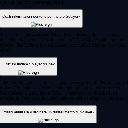
o su altri indirizzi esterni supportati.
Quali informazioni servono per inviare Solayer?
Ti servono l'indirizzo esatto del wallet del destinatario e, a seconda
della rete, un "memo" o "destination tag". Con l'app Crypto.com puoi
inserire i dati facilmente o selezionare i contatti dal telefono per evitare
errori.
È sicuro inviare Solayer online?
L'invio di Solayer è sicuro se usi piattaforme affidabili. Per proteggere i
tuoi trasferimenti, scegli servizi che impongono misure rigorose come
l'autenticazione a due fattori (2FA), le passkey e la whitelist degli
indirizzi di prelievo, tutte funzionalità prioritarie sull'app Crypto.com.
Posso annullare o stornare un trasferimento di Solayer?