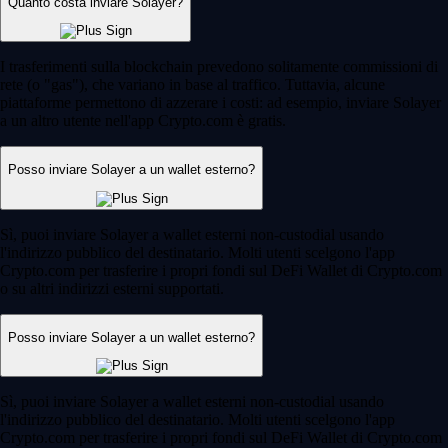
Quanto costa inviare Solayer?
I trasferimenti sulla blockchain prevedono solitamente commissioni di
rete (o "gas"), che variano in base al traffico. Tuttavia, alcune
piattaforme permettono di azzerare i costi: ad esempio, inviare Solayer
a un altro utente nell'app Crypto.com è gratis.
Posso inviare Solayer a un wallet esterno?
Sì, puoi inviare Solayer a wallet esterni non-custodial usando
l'indirizzo pubblico del destinatario. Molti utenti scelgono l'app
Crypto.com per trasferire i propri fondi sul DeFi Wallet di Crypto.com
o su altri indirizzi esterni supportati.
Posso inviare Solayer a un wallet esterno?
Sì, puoi inviare Solayer a wallet esterni non-custodial usando
l'indirizzo pubblico del destinatario. Molti utenti scelgono l'app
Crypto.com per trasferire i propri fondi sul DeFi Wallet di Crypto.com