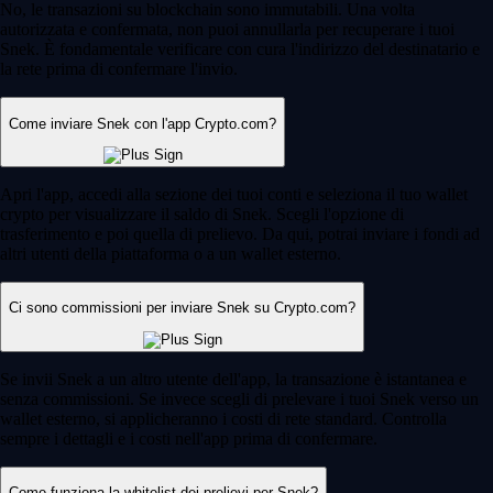
No, le transazioni su blockchain sono immutabili. Una volta
autorizzata e confermata, non puoi annullarla per recuperare i tuoi
Snek. È fondamentale verificare con cura l'indirizzo del destinatario e
la rete prima di confermare l'invio.
Come inviare Snek con l'app Crypto.com?
Apri l'app, accedi alla sezione dei tuoi conti e seleziona il tuo wallet
crypto per visualizzare il saldo di Snek. Scegli l'opzione di
trasferimento e poi quella di prelievo. Da qui, potrai inviare i fondi ad
altri utenti della piattaforma o a un wallet esterno.
Ci sono commissioni per inviare Snek su Crypto.com?
Se invii Snek a un altro utente dell'app, la transazione è istantanea e
senza commissioni. Se invece scegli di prelevare i tuoi Snek verso un
wallet esterno, si applicheranno i costi di rete standard. Controlla
sempre i dettagli e i costi nell'app prima di confermare.
Come funziona la whitelist dei prelievi per Snek?