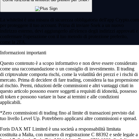
La whitelist è una misura di sicurezza obbligatoria dell'app Crypto.com
per proteggere il tuo account. Prima di inviare Snek a un nuovo
indirizzo esterno, devi aggiungerlo all'elenco degli indirizzi approvati e
confermare l'operazione con il tuo metodo di protezione preferito,
come la 2FA.
Informazioni importanti
Questo contenuto è a scopo informativo e non deve essere considerato
come una raccomandazione o un consiglio di investimento. Il trading
di criptovalute comporta rischi, come la volatilità dei prezzi e i rischi di
mercato. Prima di decidere di fare trading, considera la tua propensione
al rischio. Premi, riduzioni delle commissioni e altri vantaggi citati in
questo articolo possono essere soggetti a requisiti di idoneità, possesso
di token e possono variare in base ai termini e alle condizioni
applicabili.
*Zero commissioni di trading fino al limite di transazioni previsto dal
tuo livello Level Up. Potrebbero applicarsi altre commissioni e spread.
Foris DAX MT Limited è una società a responsabilità limitata
costituita a Malta, con numero di registrazione C 88392 e sede legale a