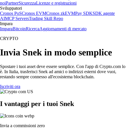
noi
Partner
Sicurezza
Licenze e registrazioni
Sviluppatori
Cronos PoS
Cronos EVM
Cronos zkEVM
Pay SDK
SDK agente
AI
MCP Servers
Trading Skill Repo
Impara
Impara
Bitcoin
Ricerca
Aggiornamenti di mercato
CRYPTO
Invia Snek in modo semplice
Spostare i tuoi asset deve essere semplice. Con l'app di Crypto.com lo
è. In Italia, trasferisci Snek ad amici o indirizzi esterni dove vuoi,
restando sempre connesso all'ecosistema blockchain.
Iscriviti ora
I vantaggi per i tuoi Snek
Invia a commissioni zero