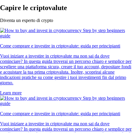
Capire le criptovalute
Diventa un esperto di crypto
Come comprare e investire in criptovalute: guida per principianti
Vuoi iniziare a investire in criptovalute ma non sai da dove
cominciare? In questa guida troverai un percorso chiaro e semplice per
scegliere una piattaforma sicura, creare il tuo account, depositare fondi
e acquistare la tua prima criptovaluta. Inoltre, scoprirai alcune
indicazioni pratiche su come gestire i tuoi investimenti fin dal primo
giorno.
Learn more
Come comprare e investire in criptovalute: guida per principianti
Vuoi iniziare a investire in criptovalute ma non sai da dove
cominciare? In questa guida troverai un percorso chiaro e semplice per