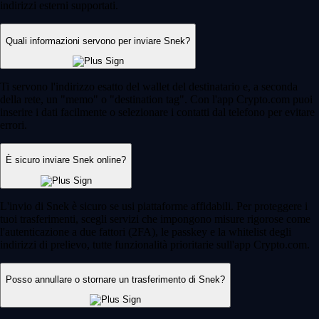
indirizzi esterni supportati.
Quali informazioni servono per inviare Snek?
Ti servono l'indirizzo esatto del wallet del destinatario e, a seconda
della rete, un "memo" o "destination tag". Con l'app Crypto.com puoi
inserire i dati facilmente o selezionare i contatti dal telefono per evitare
errori.
È sicuro inviare Snek online?
L'invio di Snek è sicuro se usi piattaforme affidabili. Per proteggere i
tuoi trasferimenti, scegli servizi che impongono misure rigorose come
l'autenticazione a due fattori (2FA), le passkey e la whitelist degli
indirizzi di prelievo, tutte funzionalità prioritarie sull'app Crypto.com.
Posso annullare o stornare un trasferimento di Snek?