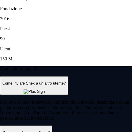
Fondazione
2016
Paesi
90
Utenti
150 M
Domande frequenti
Come inviare Snek a un altro utente?
Per inviare Snek ti servono l'indirizzo del wallet del destinatario e una
piattaforma crypto. Inserisci l'indirizzo, indica l'importo e autorizza
l'operazione. Con l'app di Crypto.com il processo è immediato e
gestisci tutto dal tuo telefono.