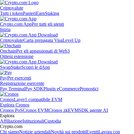
Criptovalute
Tutti i token
Panieri
Earn
Staking
Crypto.com App
Per tutti gli utenti
Inizia
Criptovalute
Carta prepagata Visa
Level Up
Onchain
Per gli appassionati di Web3
Ottieni estensione
Swap
Stake
Scopri le dApp
Pay
Per esercenti
Registrazione esercente
Pay Terminal
Pay SDK
Plugin eCommerce
Pronostici
Cronos
Layer1 compatibile EVM
Esplora Cronos
Cronos PoS
Cronos EVM
Cronos zkEVM
SDK agente AI
Esplora
Affiliazione
Istituzionali
Custodia
Crypto.com
Chi siamo
Notizie aziendali
Novità sui prodotti
Eventi
Lavora con