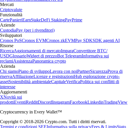
Mercati
Criptovalute
Funzionalità
Carte
Panieri
Earn
Stake
DeFi Staking
Pay
Prime
Aziende
Custodia
Pay (per i rivenditori)
Sviluppatori
Cronos PoS
Cronos EVM
Cronos zkEVM
Pay SDK
SDK agenti AI
Risorse
Ricerca
Aggiornamenti di mercato
Impara
Convertitore BTC/
USD
Glossario
Widget di prezzo
Bot Telegram
Informativa sui
reclami
Assistenza
Panoramica crypto
Azienda
Chi siamo
Piano di sviluppo
Lavora con noi
Partner
Sicurezza
Prova di
riserva
Affiliazione
Licenze e registrazioni
Hub esplorazione crypto-
asset
Sostenibilità ambientale
Capitale
Verifica
Politica sui conflitti di
interesse
Aggiornamenti
X
Novità sui
prodotti
Eventi
Reddit
Discord
Instagram
Facebook
Linkedin
TradingView
Cryptocurrency in Every Wallet™
Copyright © 2018-2026 Crypto.com. Tutti i diritti riservati.
Termini e condizioni SEE
Informativa sulla privacy
Fees & Limits
Stato