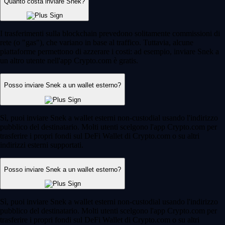
Quanto costa inviare Snek?
I trasferimenti sulla blockchain prevedono solitamente commissioni di
rete (o "gas"), che variano in base al traffico. Tuttavia, alcune
piattaforme permettono di azzerare i costi: ad esempio, inviare Snek a
un altro utente nell'app Crypto.com è gratis.
Posso inviare Snek a un wallet esterno?
Sì, puoi inviare Snek a wallet esterni non-custodial usando l'indirizzo
pubblico del destinatario. Molti utenti scelgono l'app Crypto.com per
trasferire i propri fondi sul DeFi Wallet di Crypto.com o su altri
indirizzi esterni supportati.
Posso inviare Snek a un wallet esterno?
Sì, puoi inviare Snek a wallet esterni non-custodial usando l'indirizzo
pubblico del destinatario. Molti utenti scelgono l'app Crypto.com per
trasferire i propri fondi sul DeFi Wallet di Crypto.com o su altri