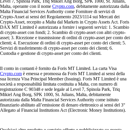
Level 7, Spinola Park, Triq Mikiel Ang Borg, SPK 1000, St. Julians,
Malta, operante con il nome
Crypto.com
, debitamente autorizzata dalla
Malta Financial Services Authority come Fornitore di servizi di
Crypto-Asset ai sensi del Regolamento 2023/1114 sui Mercati dei
Crypto-Asset, recepito a Malta dal Markets in Crypto Assets Act. Foris
DAX MT Limited è autorizzata a fornire i seguenti servizi: 1. Scambio
di crypto-asset con fondi; 2. Scambio di crypto-asset con altri crypto-
asset; 3. Ricezione e trasmissione di ordini di crypto-asset per conto dei
clienti; 4. Esecuzione di ordini di crypto-asset per conto dei clienti; 5.
Servizi di trasferimento di crypto-asset per conto dei clienti; 6.
Custodia e gestione di crypto-asset per conto dei clienti.
Il conto in contanti è fornito da Foris MT Limited. La carta Visa
Crypto.com
è emessa e promossa da Foris MT Limited ai sensi della
sua licenza Visa Principal Member (Issuing). Foris MT Limited è una
società a responsabilità limitata costituita a Malta, con numero di
registrazione C 90348 e sede legale al Level 7, Spinola Park, Triq
Mikiel Ang Borg, SPK 1000, St. Julians, Malta, debitamente
autorizzata dalla Malta Financial Services Authority come istituto
finanziario abilitato all’emissione di denaro elettronico ai sensi del 3°
Allegato al Financial Institutions Act (Electronic Money Institutions).
Qualsiasi altro prodotto o servizio offerto e pubblicizzato su questa