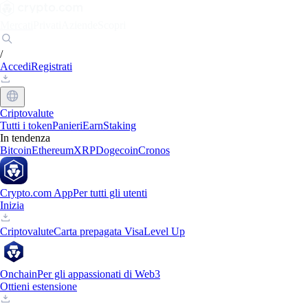
Mercati
Privati
Aziende
Scopri
/
Accedi
Registrati
Criptovalute
Tutti i token
Panieri
Earn
Staking
In tendenza
Bitcoin
Ethereum
XRP
Dogecoin
Cronos
Crypto.com App
Per tutti gli utenti
Inizia
Criptovalute
Carta prepagata Visa
Level Up
Onchain
Per gli appassionati di Web3
Ottieni estensione