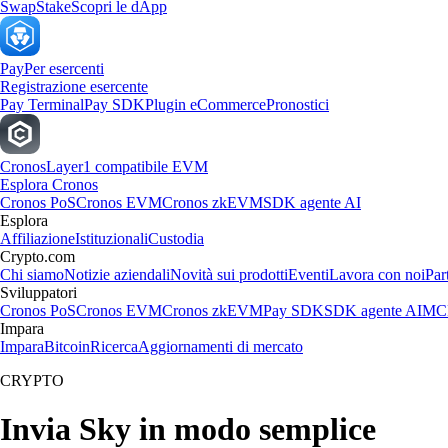
Swap
Stake
Scopri le dApp
Pay
Per esercenti
Registrazione esercente
Pay Terminal
Pay SDK
Plugin eCommerce
Pronostici
Cronos
Layer1 compatibile EVM
Esplora Cronos
Cronos PoS
Cronos EVM
Cronos zkEVM
SDK agente AI
Esplora
Affiliazione
Istituzionali
Custodia
Crypto.com
Chi siamo
Notizie aziendali
Novità sui prodotti
Eventi
Lavora con noi
Par
Sviluppatori
Cronos PoS
Cronos EVM
Cronos zkEVM
Pay SDK
SDK agente AI
MCP
Impara
Impara
Bitcoin
Ricerca
Aggiornamenti di mercato
CRYPTO
Invia Sky in modo semplice