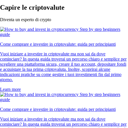
Capire le criptovalute
Diventa un esperto di crypto
Come comprare e investire in criptovalute: guida per principianti
Vuoi iniziare a investire in criptovalute ma non sai da dove
cominciare? In questa guida troverai un percorso chiaro e semplice per
scegliere una piattaforma sicura, creare il tuo account, depositare fondi
e acquistare la tua prima criptovaluta. Inoltre, scoprirai alcune
indicazioni pratiche su come gestire i tuoi investimenti fin dal primo
giorno.
Learn more
Come comprare e investire in criptovalute: guida per principianti
Vuoi iniziare a investire in criptovalute ma non sai da dove
cominciare? In questa guida troverai un percorso chiaro e semplice per