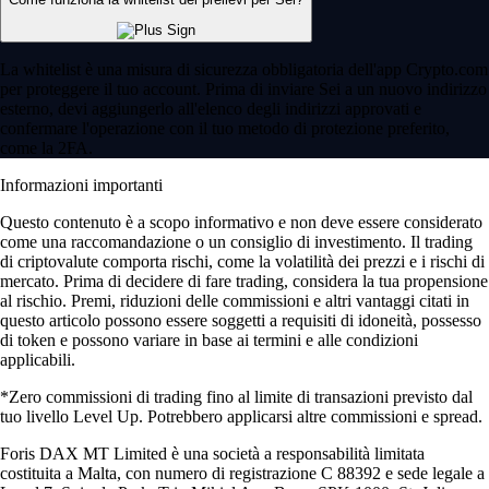
La whitelist è una misura di sicurezza obbligatoria dell'app Crypto.com
per proteggere il tuo account. Prima di inviare Sei a un nuovo indirizzo
esterno, devi aggiungerlo all'elenco degli indirizzi approvati e
confermare l'operazione con il tuo metodo di protezione preferito,
come la 2FA.
Informazioni importanti
Questo contenuto è a scopo informativo e non deve essere considerato
come una raccomandazione o un consiglio di investimento. Il trading
di criptovalute comporta rischi, come la volatilità dei prezzi e i rischi di
mercato. Prima di decidere di fare trading, considera la tua propensione
al rischio. Premi, riduzioni delle commissioni e altri vantaggi citati in
questo articolo possono essere soggetti a requisiti di idoneità, possesso
di token e possono variare in base ai termini e alle condizioni
applicabili.
*Zero commissioni di trading fino al limite di transazioni previsto dal
tuo livello Level Up. Potrebbero applicarsi altre commissioni e spread.
Foris DAX MT Limited è una società a responsabilità limitata
costituita a Malta, con numero di registrazione C 88392 e sede legale a