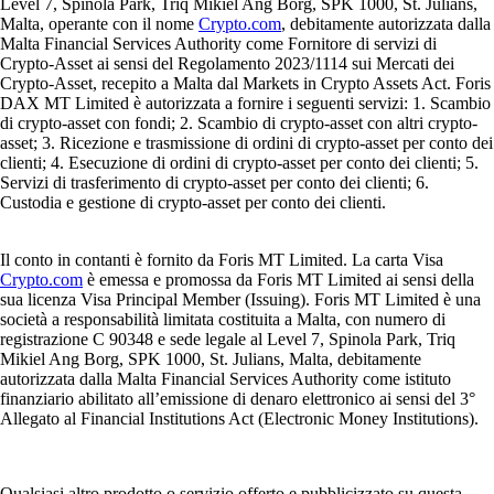
Level 7, Spinola Park, Triq Mikiel Ang Borg, SPK 1000, St. Julians,
Malta, operante con il nome
Crypto.com
, debitamente autorizzata dalla
Malta Financial Services Authority come Fornitore di servizi di
Crypto-Asset ai sensi del Regolamento 2023/1114 sui Mercati dei
Crypto-Asset, recepito a Malta dal Markets in Crypto Assets Act. Foris
DAX MT Limited è autorizzata a fornire i seguenti servizi: 1. Scambio
di crypto-asset con fondi; 2. Scambio di crypto-asset con altri crypto-
asset; 3. Ricezione e trasmissione di ordini di crypto-asset per conto dei
clienti; 4. Esecuzione di ordini di crypto-asset per conto dei clienti; 5.
Servizi di trasferimento di crypto-asset per conto dei clienti; 6.
Custodia e gestione di crypto-asset per conto dei clienti.
Il conto in contanti è fornito da Foris MT Limited. La carta Visa
Crypto.com
è emessa e promossa da Foris MT Limited ai sensi della
sua licenza Visa Principal Member (Issuing). Foris MT Limited è una
società a responsabilità limitata costituita a Malta, con numero di
registrazione C 90348 e sede legale al Level 7, Spinola Park, Triq
Mikiel Ang Borg, SPK 1000, St. Julians, Malta, debitamente
autorizzata dalla Malta Financial Services Authority come istituto
finanziario abilitato all’emissione di denaro elettronico ai sensi del 3°
Allegato al Financial Institutions Act (Electronic Money Institutions).
Qualsiasi altro prodotto o servizio offerto e pubblicizzato su questa