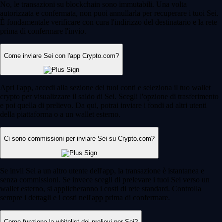
No, le transazioni su blockchain sono immutabili. Una volta
autorizzata e confermata, non puoi annullarla per recuperare i tuoi Sei.
È fondamentale verificare con cura l'indirizzo del destinatario e la rete
prima di confermare l'invio.
Come inviare Sei con l'app Crypto.com?
Apri l'app, accedi alla sezione dei tuoi conti e seleziona il tuo wallet
crypto per visualizzare il saldo di Sei. Scegli l'opzione di trasferimento
e poi quella di prelievo. Da qui, potrai inviare i fondi ad altri utenti
della piattaforma o a un wallet esterno.
Ci sono commissioni per inviare Sei su Crypto.com?
Se invii Sei a un altro utente dell'app, la transazione è istantanea e
senza commissioni. Se invece scegli di prelevare i tuoi Sei verso un
wallet esterno, si applicheranno i costi di rete standard. Controlla
sempre i dettagli e i costi nell'app prima di confermare.
Come funziona la whitelist dei prelievi per Sei?