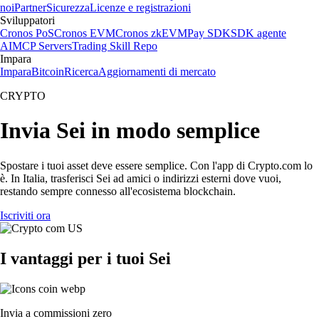
noi
Partner
Sicurezza
Licenze e registrazioni
Sviluppatori
Cronos PoS
Cronos EVM
Cronos zkEVM
Pay SDK
SDK agente
AI
MCP Servers
Trading Skill Repo
Impara
Impara
Bitcoin
Ricerca
Aggiornamenti di mercato
CRYPTO
Invia Sei in modo semplice
Spostare i tuoi asset deve essere semplice. Con l'app di Crypto.com lo
è. In Italia, trasferisci Sei ad amici o indirizzi esterni dove vuoi,
restando sempre connesso all'ecosistema blockchain.
Iscriviti ora
I vantaggi per i tuoi Sei
Invia a commissioni zero