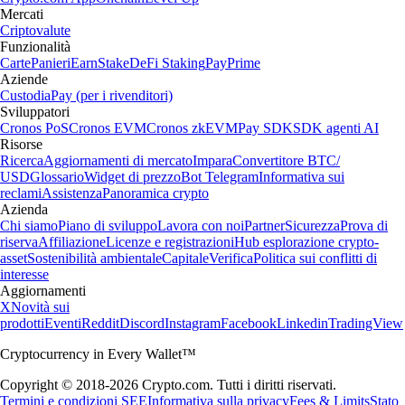
Mercati
Criptovalute
Funzionalità
Carte
Panieri
Earn
Stake
DeFi Staking
Pay
Prime
Aziende
Custodia
Pay (per i rivenditori)
Sviluppatori
Cronos PoS
Cronos EVM
Cronos zkEVM
Pay SDK
SDK agenti AI
Risorse
Ricerca
Aggiornamenti di mercato
Impara
Convertitore BTC/
USD
Glossario
Widget di prezzo
Bot Telegram
Informativa sui
reclami
Assistenza
Panoramica crypto
Azienda
Chi siamo
Piano di sviluppo
Lavora con noi
Partner
Sicurezza
Prova di
riserva
Affiliazione
Licenze e registrazioni
Hub esplorazione crypto-
asset
Sostenibilità ambientale
Capitale
Verifica
Politica sui conflitti di
interesse
Aggiornamenti
X
Novità sui
prodotti
Eventi
Reddit
Discord
Instagram
Facebook
Linkedin
TradingView
Cryptocurrency in Every Wallet™
Copyright © 2018-2026 Crypto.com. Tutti i diritti riservati.
Termini e condizioni SEE
Informativa sulla privacy
Fees & Limits
Stato