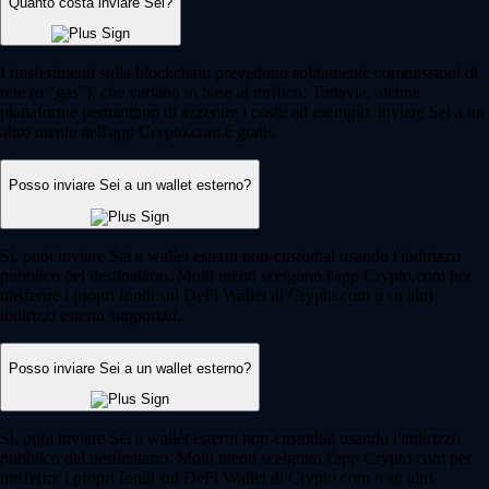
Quanto costa inviare Sei?
I trasferimenti sulla blockchain prevedono solitamente commissioni di
rete (o "gas"), che variano in base al traffico. Tuttavia, alcune
piattaforme permettono di azzerare i costi: ad esempio, inviare Sei a un
altro utente nell'app Crypto.com è gratis.
Posso inviare Sei a un wallet esterno?
Sì, puoi inviare Sei a wallet esterni non-custodial usando l'indirizzo
pubblico del destinatario. Molti utenti scelgono l'app Crypto.com per
trasferire i propri fondi sul DeFi Wallet di Crypto.com o su altri
indirizzi esterni supportati.
Posso inviare Sei a un wallet esterno?
Sì, puoi inviare Sei a wallet esterni non-custodial usando l'indirizzo
pubblico del destinatario. Molti utenti scelgono l'app Crypto.com per
trasferire i propri fondi sul DeFi Wallet di Crypto.com o su altri