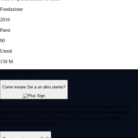
Fondazione
2016
Paesi
90
Utenti
150 M
Domande frequenti
Come inviare Sei a un altro utente?
Per inviare Sei ti servono l'indirizzo del wallet del destinatario e una
piattaforma crypto. Inserisci l'indirizzo, indica l'importo e autorizza
l'operazione. Con l'app di Crypto.com il processo è immediato e
gestisci tutto dal tuo telefono.