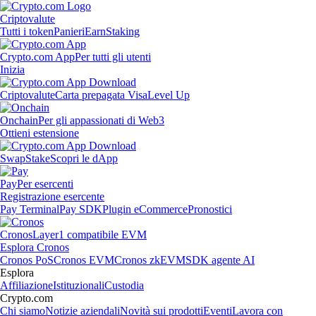
Criptovalute
Tutti i token
Panieri
Earn
Staking
Crypto.com App
Per tutti gli utenti
Inizia
Criptovalute
Carta prepagata Visa
Level Up
Onchain
Per gli appassionati di Web3
Ottieni estensione
Swap
Stake
Scopri le dApp
Pay
Per esercenti
Registrazione esercente
Pay Terminal
Pay SDK
Plugin eCommerce
Pronostici
Cronos
Layer1 compatibile EVM
Esplora Cronos
Cronos PoS
Cronos EVM
Cronos zkEVM
SDK agente AI
Esplora
Affiliazione
Istituzionali
Custodia
Crypto.com
Chi siamo
Notizie aziendali
Novità sui prodotti
Eventi
Lavora con