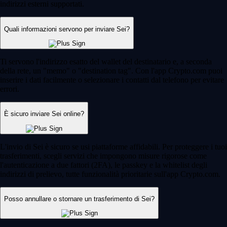
indirizzi esterni supportati.
Quali informazioni servono per inviare Sei?
Ti servono l'indirizzo esatto del wallet del destinatario e, a seconda
della rete, un "memo" o "destination tag". Con l'app Crypto.com puoi
inserire i dati facilmente o selezionare i contatti dal telefono per evitare
errori.
È sicuro inviare Sei online?
L'invio di Sei è sicuro se usi piattaforme affidabili. Per proteggere i tuoi
trasferimenti, scegli servizi che impongono misure rigorose come
l'autenticazione a due fattori (2FA), le passkey e la whitelist degli
indirizzi di prelievo, tutte funzionalità prioritarie sull'app Crypto.com.
Posso annullare o stornare un trasferimento di Sei?