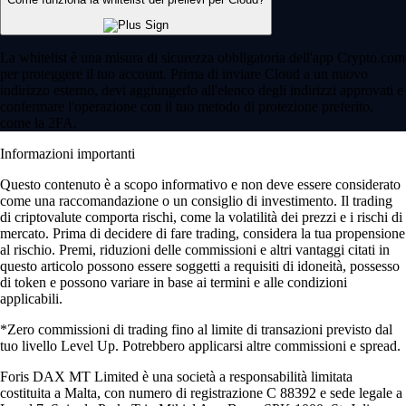
La whitelist è una misura di sicurezza obbligatoria dell'app Crypto.com
per proteggere il tuo account. Prima di inviare Cloud a un nuovo
indirizzo esterno, devi aggiungerlo all'elenco degli indirizzi approvati e
confermare l'operazione con il tuo metodo di protezione preferito,
come la 2FA.
Informazioni importanti
Questo contenuto è a scopo informativo e non deve essere considerato
come una raccomandazione o un consiglio di investimento. Il trading
di criptovalute comporta rischi, come la volatilità dei prezzi e i rischi di
mercato. Prima di decidere di fare trading, considera la tua propensione
al rischio. Premi, riduzioni delle commissioni e altri vantaggi citati in
questo articolo possono essere soggetti a requisiti di idoneità, possesso
di token e possono variare in base ai termini e alle condizioni
applicabili.
*Zero commissioni di trading fino al limite di transazioni previsto dal
tuo livello Level Up. Potrebbero applicarsi altre commissioni e spread.
Foris DAX MT Limited è una società a responsabilità limitata
costituita a Malta, con numero di registrazione C 88392 e sede legale a