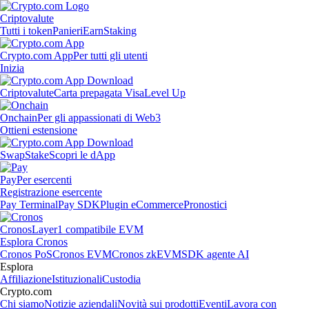
Criptovalute
Tutti i token
Panieri
Earn
Staking
Crypto.com App
Per tutti gli utenti
Inizia
Criptovalute
Carta prepagata Visa
Level Up
Onchain
Per gli appassionati di Web3
Ottieni estensione
Swap
Stake
Scopri le dApp
Pay
Per esercenti
Registrazione esercente
Pay Terminal
Pay SDK
Plugin eCommerce
Pronostici
Cronos
Layer1 compatibile EVM
Esplora Cronos
Cronos PoS
Cronos EVM
Cronos zkEVM
SDK agente AI
Esplora
Affiliazione
Istituzionali
Custodia
Crypto.com
Chi siamo
Notizie aziendali
Novità sui prodotti
Eventi
Lavora con