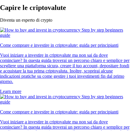
Capire le criptovalute
Diventa un esperto di crypto
Come comprare e investire in criptovalute: guida per principianti
Vuoi iniziare a investire in criptovalute ma non sai da dove
cominciare? In questa guida troverai un percorso chiaro e semplice per
scegliere una piattaforma sicura, creare il tuo account, depositare fondi
e acquistare la tua prima criptovaluta. Inoltre, scoprirai alcune
indicazioni pratiche su come gestire i tuoi investimenti fin dal primo
giorno.
Learn more
Come comprare e investire in criptovalute: guida per principianti
Vuoi iniziare a investire in criptovalute ma non sai da dove
cominciare? In questa guida troverai un percorso chiaro e semplice per