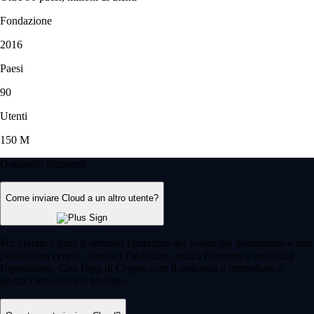
Fondazione
2016
Paesi
90
Utenti
150 M
Domande frequenti
Come inviare Cloud a un altro utente?
Per inviare Cloud ti servono l'indirizzo del wallet del destinatario e una
piattaforma crypto. Inserisci l'indirizzo, indica l'importo e autorizza
l'operazione. Con l'app di Crypto.com il processo è immediato e
gestisci tutto dal tuo telefono.