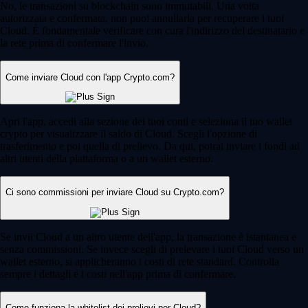
No, le transazioni su blockchain sono immutabili. Una volta
autorizzata e confermata, non puoi annullarla per recuperare i tuoi
Cloud. È fondamentale verificare con cura l'indirizzo del destinatario e
la rete prima di confermare l'invio.
Come inviare Cloud con l'app Crypto.com?
Apri l'app, accedi alla sezione dei tuoi conti e seleziona il tuo wallet
crypto per visualizzare il saldo di Cloud. Scegli l'opzione di
trasferimento e poi quella di prelievo. Da qui, potrai inviare i fondi ad
altri utenti della piattaforma o a un wallet esterno.
Ci sono commissioni per inviare Cloud su Crypto.com?
Se invii Cloud a un altro utente dell'app, la transazione è istantanea e
senza commissioni. Se invece scegli di prelevare i tuoi Cloud verso un
wallet esterno, si applicheranno i costi di rete standard. Controlla
sempre i dettagli e i costi nell'app prima di confermare.
Come funziona la whitelist dei prelievi per Cloud?