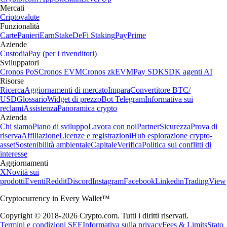
Mercati
Criptovalute
Funzionalità
Carte
Panieri
Earn
Stake
DeFi Staking
Pay
Prime
Aziende
Custodia
Pay (per i rivenditori)
Sviluppatori
Cronos PoS
Cronos EVM
Cronos zkEVM
Pay SDK
SDK agenti AI
Risorse
Ricerca
Aggiornamenti di mercato
Impara
Convertitore BTC/
USD
Glossario
Widget di prezzo
Bot Telegram
Informativa sui
reclami
Assistenza
Panoramica crypto
Azienda
Chi siamo
Piano di sviluppo
Lavora con noi
Partner
Sicurezza
Prova di
riserva
Affiliazione
Licenze e registrazioni
Hub esplorazione crypto-
asset
Sostenibilità ambientale
Capitale
Verifica
Politica sui conflitti di
interesse
Aggiornamenti
X
Novità sui
prodotti
Eventi
Reddit
Discord
Instagram
Facebook
Linkedin
TradingView
Cryptocurrency in Every Wallet™
Copyright © 2018-2026 Crypto.com. Tutti i diritti riservati.
Termini e condizioni SEE
Informativa sulla privacy
Fees & Limits
Stato