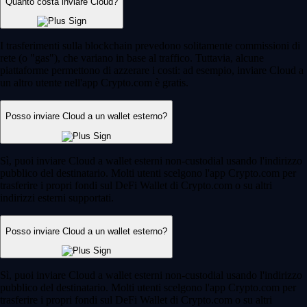
Quanto costa inviare Cloud?
I trasferimenti sulla blockchain prevedono solitamente commissioni di
rete (o "gas"), che variano in base al traffico. Tuttavia, alcune
piattaforme permettono di azzerare i costi: ad esempio, inviare Cloud a
un altro utente nell'app Crypto.com è gratis.
Posso inviare Cloud a un wallet esterno?
Sì, puoi inviare Cloud a wallet esterni non-custodial usando l'indirizzo
pubblico del destinatario. Molti utenti scelgono l'app Crypto.com per
trasferire i propri fondi sul DeFi Wallet di Crypto.com o su altri
indirizzi esterni supportati.
Posso inviare Cloud a un wallet esterno?
Sì, puoi inviare Cloud a wallet esterni non-custodial usando l'indirizzo
pubblico del destinatario. Molti utenti scelgono l'app Crypto.com per
trasferire i propri fondi sul DeFi Wallet di Crypto.com o su altri