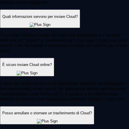
indirizzi esterni supportati.
Quali informazioni servono per inviare Cloud?
Ti servono l'indirizzo esatto del wallet del destinatario e, a seconda
della rete, un "memo" o "destination tag". Con l'app Crypto.com puoi
inserire i dati facilmente o selezionare i contatti dal telefono per evitare
errori.
È sicuro inviare Cloud online?
L'invio di Cloud è sicuro se usi piattaforme affidabili. Per proteggere i
tuoi trasferimenti, scegli servizi che impongono misure rigorose come
l'autenticazione a due fattori (2FA), le passkey e la whitelist degli
indirizzi di prelievo, tutte funzionalità prioritarie sull'app Crypto.com.
Posso annullare o stornare un trasferimento di Cloud?