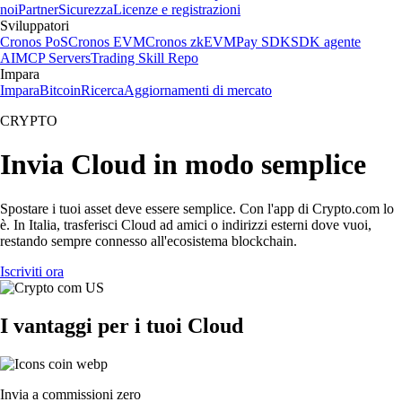
noi
Partner
Sicurezza
Licenze e registrazioni
Sviluppatori
Cronos PoS
Cronos EVM
Cronos zkEVM
Pay SDK
SDK agente
AI
MCP Servers
Trading Skill Repo
Impara
Impara
Bitcoin
Ricerca
Aggiornamenti di mercato
CRYPTO
Invia Cloud in modo semplice
Spostare i tuoi asset deve essere semplice. Con l'app di Crypto.com lo
è. In Italia, trasferisci Cloud ad amici o indirizzi esterni dove vuoi,
restando sempre connesso all'ecosistema blockchain.
Iscriviti ora
I vantaggi per i tuoi Cloud
Invia a commissioni zero