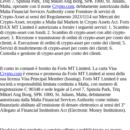
Level 7, Spinola Park, Triq Mikiel Ang Borg, SPK 1000, St. Julians,
Malta, operante con il nome
Crypto.com
, debitamente autorizzata dalla
Malta Financial Services Authority come Fornitore di servizi di
Crypto-Asset ai sensi del Regolamento 2023/1114 sui Mercati dei
Crypto-Asset, recepito a Malta dal Markets in Crypto Assets Act. Foris
DAX MT Limited è autorizzata a fornire i seguenti servizi: 1. Scambio
di crypto-asset con fondi; 2. Scambio di crypto-asset con altri crypto-
asset; 3. Ricezione e trasmissione di ordini di crypto-asset per conto dei
clienti; 4. Esecuzione di ordini di crypto-asset per conto dei clienti; 5.
Servizi di trasferimento di crypto-asset per conto dei clienti; 6.
Custodia e gestione di crypto-asset per conto dei clienti.
Il conto in contanti è fornito da Foris MT Limited. La carta Visa
Crypto.com
è emessa e promossa da Foris MT Limited ai sensi della
sua licenza Visa Principal Member (Issuing). Foris MT Limited è una
società a responsabilità limitata costituita a Malta, con numero di
registrazione C 90348 e sede legale al Level 7, Spinola Park, Triq
Mikiel Ang Borg, SPK 1000, St. Julians, Malta, debitamente
autorizzata dalla Malta Financial Services Authority come istituto
finanziario abilitato all’emissione di denaro elettronico ai sensi del 3°
Allegato al Financial Institutions Act (Electronic Money Institutions).
Qualsiasi altro prodotto o servizio offerto e pubblicizzato su questa