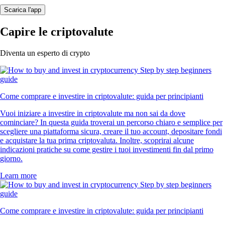
Scarica l'app
Capire le criptovalute
Diventa un esperto di crypto
Come comprare e investire in criptovalute: guida per principianti
Vuoi iniziare a investire in criptovalute ma non sai da dove
cominciare? In questa guida troverai un percorso chiaro e semplice per
scegliere una piattaforma sicura, creare il tuo account, depositare fondi
e acquistare la tua prima criptovaluta. Inoltre, scoprirai alcune
indicazioni pratiche su come gestire i tuoi investimenti fin dal primo
giorno.
Learn more
Come comprare e investire in criptovalute: guida per principianti