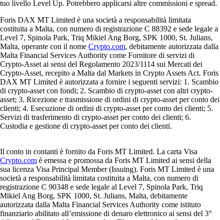
tuo livello Level Up. Potrebbero applicarsi altre commissioni e spread.
Foris DAX MT Limited è una società a responsabilità limitata
costituita a Malta, con numero di registrazione C 88392 e sede legale a
Level 7, Spinola Park, Triq Mikiel Ang Borg, SPK 1000, St. Julians,
Malta, operante con il nome
Crypto.com
, debitamente autorizzata dalla
Malta Financial Services Authority come Fornitore di servizi di
Crypto-Asset ai sensi del Regolamento 2023/1114 sui Mercati dei
Crypto-Asset, recepito a Malta dal Markets in Crypto Assets Act. Foris
DAX MT Limited è autorizzata a fornire i seguenti servizi: 1. Scambio
di crypto-asset con fondi; 2. Scambio di crypto-asset con altri crypto-
asset; 3. Ricezione e trasmissione di ordini di crypto-asset per conto dei
clienti; 4. Esecuzione di ordini di crypto-asset per conto dei clienti; 5.
Servizi di trasferimento di crypto-asset per conto dei clienti; 6.
Custodia e gestione di crypto-asset per conto dei clienti.
Il conto in contanti è fornito da Foris MT Limited. La carta Visa
Crypto.com
è emessa e promossa da Foris MT Limited ai sensi della
sua licenza Visa Principal Member (Issuing). Foris MT Limited è una
società a responsabilità limitata costituita a Malta, con numero di
registrazione C 90348 e sede legale al Level 7, Spinola Park, Triq
Mikiel Ang Borg, SPK 1000, St. Julians, Malta, debitamente
autorizzata dalla Malta Financial Services Authority come istituto
finanziario abilitato all’emissione di denaro elettronico ai sensi del 3°