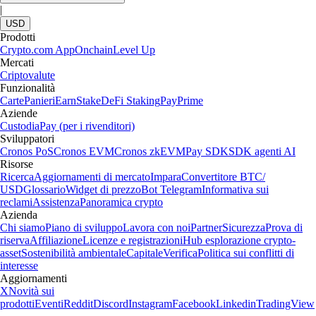
|
USD
Prodotti
Crypto.com App
Onchain
Level Up
Mercati
Criptovalute
Funzionalità
Carte
Panieri
Earn
Stake
DeFi Staking
Pay
Prime
Aziende
Custodia
Pay (per i rivenditori)
Sviluppatori
Cronos PoS
Cronos EVM
Cronos zkEVM
Pay SDK
SDK agenti AI
Risorse
Ricerca
Aggiornamenti di mercato
Impara
Convertitore BTC/
USD
Glossario
Widget di prezzo
Bot Telegram
Informativa sui
reclami
Assistenza
Panoramica crypto
Azienda
Chi siamo
Piano di sviluppo
Lavora con noi
Partner
Sicurezza
Prova di
riserva
Affiliazione
Licenze e registrazioni
Hub esplorazione crypto-
asset
Sostenibilità ambientale
Capitale
Verifica
Politica sui conflitti di
interesse
Aggiornamenti
X
Novità sui
prodotti
Eventi
Reddit
Discord
Instagram
Facebook
Linkedin
TradingView