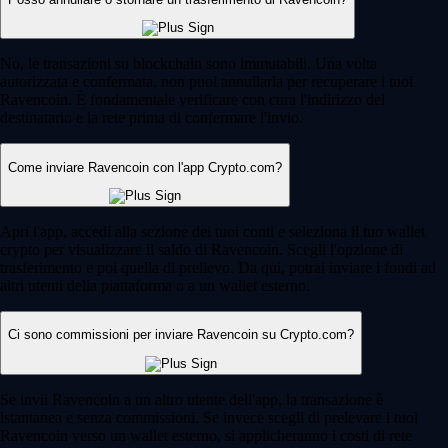
No, le transazioni su blockchain sono immutabili. Una volta
autorizzata e confermata, non puoi annullarla per recuperare i tuoi
Ravencoin. È fondamentale verificare con cura l'indirizzo del
destinatario e la rete prima di confermare l'invio.
Come inviare Ravencoin con l'app Crypto.com?
Apri l'app, accedi alla sezione dei tuoi conti e seleziona il tuo wallet
crypto per visualizzare il saldo di Ravencoin. Scegli l'opzione di
trasferimento e poi quella di prelievo. Da qui, potrai inviare i fondi ad
altri utenti della piattaforma o a un wallet esterno.
Ci sono commissioni per inviare Ravencoin su Crypto.com?
Se invii Ravencoin a un altro utente dell'app, la transazione è
istantanea e senza commissioni. Se invece scegli di prelevare i tuoi
Ravencoin verso un wallet esterno, si applicheranno i costi di rete