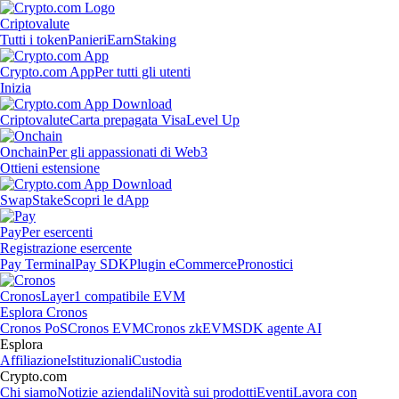
Criptovalute
Tutti i token
Panieri
Earn
Staking
Crypto.com App
Per tutti gli utenti
Inizia
Criptovalute
Carta prepagata Visa
Level Up
Onchain
Per gli appassionati di Web3
Ottieni estensione
Swap
Stake
Scopri le dApp
Pay
Per esercenti
Registrazione esercente
Pay Terminal
Pay SDK
Plugin eCommerce
Pronostici
Cronos
Layer1 compatibile EVM
Esplora Cronos
Cronos PoS
Cronos EVM
Cronos zkEVM
SDK agente AI
Esplora
Affiliazione
Istituzionali
Custodia
Crypto.com
Chi siamo
Notizie aziendali
Novità sui prodotti
Eventi
Lavora con