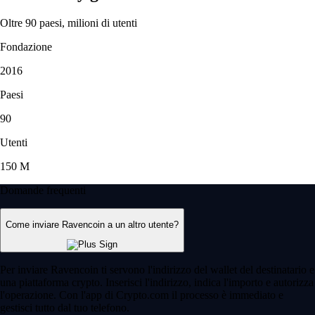
Oltre 90 paesi, milioni di utenti
Fondazione
2016
Paesi
90
Utenti
150 M
Domande frequenti
Come inviare Ravencoin a un altro utente?
Per inviare Ravencoin ti servono l'indirizzo del wallet del destinatario e
una piattaforma crypto. Inserisci l'indirizzo, indica l'importo e autorizza
l'operazione. Con l'app di Crypto.com il processo è immediato e
gestisci tutto dal tuo telefono.