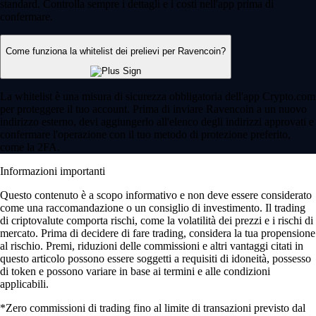
standard. Controlla sempre i dettagli e i costi nell'app prima di
confermare.
Come funziona la whitelist dei prelievi per Ravencoin?
La whitelist è una misura di sicurezza obbligatoria dell'app Crypto.com
per proteggere il tuo account. Prima di inviare Ravencoin a un nuovo
indirizzo esterno, devi aggiungerlo all'elenco degli indirizzi approvati e
confermare l'operazione con il tuo metodo di protezione preferito,
come la 2FA.
Informazioni importanti
Questo contenuto è a scopo informativo e non deve essere considerato
come una raccomandazione o un consiglio di investimento. Il trading
di criptovalute comporta rischi, come la volatilità dei prezzi e i rischi di
mercato. Prima di decidere di fare trading, considera la tua propensione
al rischio. Premi, riduzioni delle commissioni e altri vantaggi citati in
questo articolo possono essere soggetti a requisiti di idoneità, possesso
di token e possono variare in base ai termini e alle condizioni
applicabili.
*Zero commissioni di trading fino al limite di transazioni previsto dal