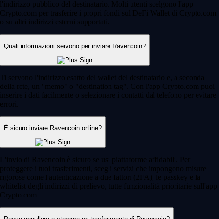
l'indirizzo pubblico del destinatario. Molti utenti scelgono l'app
Crypto.com per trasferire i propri fondi sul DeFi Wallet di Crypto.com
o su altri indirizzi esterni supportati.
Quali informazioni servono per inviare Ravencoin?
Ti servono l'indirizzo esatto del wallet del destinatario e, a seconda
della rete, un "memo" o "destination tag". Con l'app Crypto.com puoi
inserire i dati facilmente o selezionare i contatti dal telefono per evitare
errori.
È sicuro inviare Ravencoin online?
L'invio di Ravencoin è sicuro se usi piattaforme affidabili. Per
proteggere i tuoi trasferimenti, scegli servizi che impongono misure
rigorose come l'autenticazione a due fattori (2FA), le passkey e la
whitelist degli indirizzi di prelievo, tutte funzionalità prioritarie sull'app
Crypto.com.
Posso annullare o stornare un trasferimento di Ravencoin?