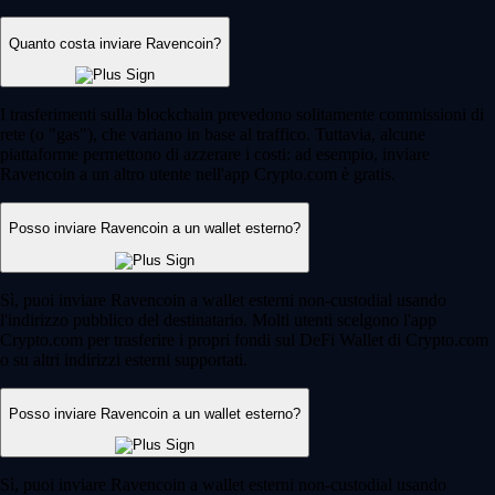
Quanto costa inviare Ravencoin?
I trasferimenti sulla blockchain prevedono solitamente commissioni di
rete (o "gas"), che variano in base al traffico. Tuttavia, alcune
piattaforme permettono di azzerare i costi: ad esempio, inviare
Ravencoin a un altro utente nell'app Crypto.com è gratis.
Posso inviare Ravencoin a un wallet esterno?
Sì, puoi inviare Ravencoin a wallet esterni non-custodial usando
l'indirizzo pubblico del destinatario. Molti utenti scelgono l'app
Crypto.com per trasferire i propri fondi sul DeFi Wallet di Crypto.com
o su altri indirizzi esterni supportati.
Posso inviare Ravencoin a un wallet esterno?
Sì, puoi inviare Ravencoin a wallet esterni non-custodial usando