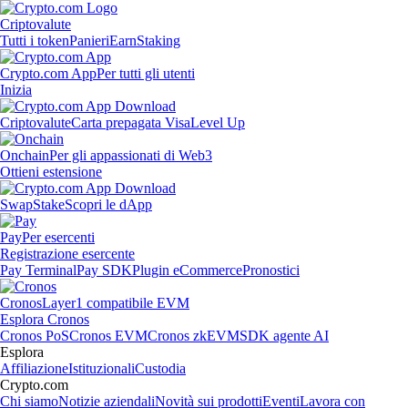
Criptovalute
Tutti i token
Panieri
Earn
Staking
Crypto.com App
Per tutti gli utenti
Inizia
Criptovalute
Carta prepagata Visa
Level Up
Onchain
Per gli appassionati di Web3
Ottieni estensione
Swap
Stake
Scopri le dApp
Pay
Per esercenti
Registrazione esercente
Pay Terminal
Pay SDK
Plugin eCommerce
Pronostici
Cronos
Layer1 compatibile EVM
Esplora Cronos
Cronos PoS
Cronos EVM
Cronos zkEVM
SDK agente AI
Esplora
Affiliazione
Istituzionali
Custodia
Crypto.com
Chi siamo
Notizie aziendali
Novità sui prodotti
Eventi
Lavora con