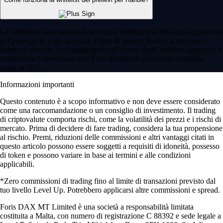
La whitelist è una misura di sicurezza obbligatoria dell'app Crypto.com
per proteggere il tuo account. Prima di inviare Rarible a un nuovo
indirizzo esterno, devi aggiungerlo all'elenco degli indirizzi approvati e
confermare l'operazione con il tuo metodo di protezione preferito,
come la 2FA.
Informazioni importanti
Questo contenuto è a scopo informativo e non deve essere considerato
come una raccomandazione o un consiglio di investimento. Il trading
di criptovalute comporta rischi, come la volatilità dei prezzi e i rischi di
mercato. Prima di decidere di fare trading, considera la tua propensione
al rischio. Premi, riduzioni delle commissioni e altri vantaggi citati in
questo articolo possono essere soggetti a requisiti di idoneità, possesso
di token e possono variare in base ai termini e alle condizioni
applicabili.
*Zero commissioni di trading fino al limite di transazioni previsto dal
tuo livello Level Up. Potrebbero applicarsi altre commissioni e spread.
Foris DAX MT Limited è una società a responsabilità limitata
costituita a Malta, con numero di registrazione C 88392 e sede legale a