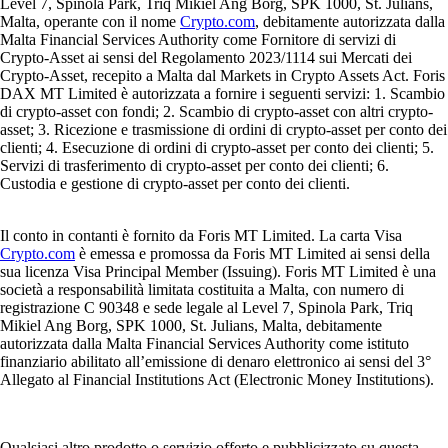
Level 7, Spinola Park, Triq Mikiel Ang Borg, SPK 1000, St. Julians,
Malta, operante con il nome
Crypto.com
, debitamente autorizzata dalla
Malta Financial Services Authority come Fornitore di servizi di
Crypto-Asset ai sensi del Regolamento 2023/1114 sui Mercati dei
Crypto-Asset, recepito a Malta dal Markets in Crypto Assets Act. Foris
DAX MT Limited è autorizzata a fornire i seguenti servizi: 1. Scambio
di crypto-asset con fondi; 2. Scambio di crypto-asset con altri crypto-
asset; 3. Ricezione e trasmissione di ordini di crypto-asset per conto dei
clienti; 4. Esecuzione di ordini di crypto-asset per conto dei clienti; 5.
Servizi di trasferimento di crypto-asset per conto dei clienti; 6.
Custodia e gestione di crypto-asset per conto dei clienti.
Il conto in contanti è fornito da Foris MT Limited. La carta Visa
Crypto.com
è emessa e promossa da Foris MT Limited ai sensi della
sua licenza Visa Principal Member (Issuing). Foris MT Limited è una
società a responsabilità limitata costituita a Malta, con numero di
registrazione C 90348 e sede legale al Level 7, Spinola Park, Triq
Mikiel Ang Borg, SPK 1000, St. Julians, Malta, debitamente
autorizzata dalla Malta Financial Services Authority come istituto
finanziario abilitato all’emissione di denaro elettronico ai sensi del 3°
Allegato al Financial Institutions Act (Electronic Money Institutions).
Qualsiasi altro prodotto o servizio offerto e pubblicizzato su questa