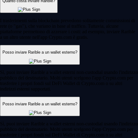
Quanto costa inviare Rarible?
I trasferimenti sulla blockchain prevedono solitamente commissioni di
rete (o "gas"), che variano in base al traffico. Tuttavia, alcune
piattaforme permettono di azzerare i costi: ad esempio, inviare Rarible
a un altro utente nell'app Crypto.com è gratis.
Posso inviare Rarible a un wallet esterno?
Sì, puoi inviare Rarible a wallet esterni non-custodial usando l'indirizzo
pubblico del destinatario. Molti utenti scelgono l'app Crypto.com per
trasferire i propri fondi sul DeFi Wallet di Crypto.com o su altri
indirizzi esterni supportati.
Posso inviare Rarible a un wallet esterno?
Sì, puoi inviare Rarible a wallet esterni non-custodial usando l'indirizzo
pubblico del destinatario. Molti utenti scelgono l'app Crypto.com per
trasferire i propri fondi sul DeFi Wallet di Crypto.com o su altri