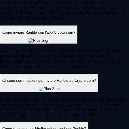
No, le transazioni su blockchain sono immutabili. Una volta
autorizzata e confermata, non puoi annullarla per recuperare i tuoi
Rarible. È fondamentale verificare con cura l'indirizzo del destinatario
e la rete prima di confermare l'invio.
Come inviare Rarible con l'app Crypto.com?
Apri l'app, accedi alla sezione dei tuoi conti e seleziona il tuo wallet
crypto per visualizzare il saldo di Rarible. Scegli l'opzione di
trasferimento e poi quella di prelievo. Da qui, potrai inviare i fondi ad
altri utenti della piattaforma o a un wallet esterno.
Ci sono commissioni per inviare Rarible su Crypto.com?
Se invii Rarible a un altro utente dell'app, la transazione è istantanea e
senza commissioni. Se invece scegli di prelevare i tuoi Rarible verso
un wallet esterno, si applicheranno i costi di rete standard. Controlla
sempre i dettagli e i costi nell'app prima di confermare.
Come funziona la whitelist dei prelievi per Rarible?