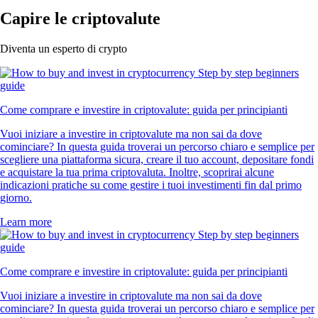
Capire le criptovalute
Diventa un esperto di crypto
Come comprare e investire in criptovalute: guida per principianti
Vuoi iniziare a investire in criptovalute ma non sai da dove
cominciare? In questa guida troverai un percorso chiaro e semplice per
scegliere una piattaforma sicura, creare il tuo account, depositare fondi
e acquistare la tua prima criptovaluta. Inoltre, scoprirai alcune
indicazioni pratiche su come gestire i tuoi investimenti fin dal primo
giorno.
Learn more
Come comprare e investire in criptovalute: guida per principianti
Vuoi iniziare a investire in criptovalute ma non sai da dove
cominciare? In questa guida troverai un percorso chiaro e semplice per