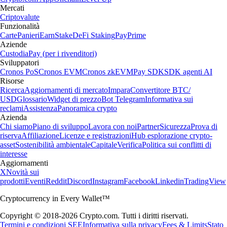
Mercati
Criptovalute
Funzionalità
Carte
Panieri
Earn
Stake
DeFi Staking
Pay
Prime
Aziende
Custodia
Pay (per i rivenditori)
Sviluppatori
Cronos PoS
Cronos EVM
Cronos zkEVM
Pay SDK
SDK agenti AI
Risorse
Ricerca
Aggiornamenti di mercato
Impara
Convertitore BTC/
USD
Glossario
Widget di prezzo
Bot Telegram
Informativa sui
reclami
Assistenza
Panoramica crypto
Azienda
Chi siamo
Piano di sviluppo
Lavora con noi
Partner
Sicurezza
Prova di
riserva
Affiliazione
Licenze e registrazioni
Hub esplorazione crypto-
asset
Sostenibilità ambientale
Capitale
Verifica
Politica sui conflitti di
interesse
Aggiornamenti
X
Novità sui
prodotti
Eventi
Reddit
Discord
Instagram
Facebook
Linkedin
TradingView
Cryptocurrency in Every Wallet™
Copyright © 2018-2026 Crypto.com. Tutti i diritti riservati.
Termini e condizioni SEE
Informativa sulla privacy
Fees & Limits
Stato