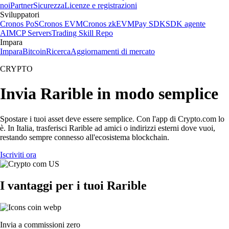
noi
Partner
Sicurezza
Licenze e registrazioni
Sviluppatori
Cronos PoS
Cronos EVM
Cronos zkEVM
Pay SDK
SDK agente
AI
MCP Servers
Trading Skill Repo
Impara
Impara
Bitcoin
Ricerca
Aggiornamenti di mercato
CRYPTO
Invia Rarible in modo semplice
Spostare i tuoi asset deve essere semplice. Con l'app di Crypto.com lo
è. In Italia, trasferisci Rarible ad amici o indirizzi esterni dove vuoi,
restando sempre connesso all'ecosistema blockchain.
Iscriviti ora
I vantaggi per i tuoi Rarible
Invia a commissioni zero