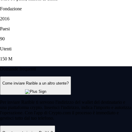
Fondazione
2016
Paesi
90
Utenti
150 M
Domande frequenti
Come inviare Rarible a un altro utente?
Per inviare Rarible ti servono l'indirizzo del wallet del destinatario e
una piattaforma crypto. Inserisci l'indirizzo, indica l'importo e autorizza
l'operazione. Con l'app di Crypto.com il processo è immediato e
gestisci tutto dal tuo telefono.