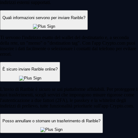
indirizzi esterni supportati.
Quali informazioni servono per inviare Rarible?
Ti servono l'indirizzo esatto del wallet del destinatario e, a seconda
della rete, un "memo" o "destination tag". Con l'app Crypto.com puoi
inserire i dati facilmente o selezionare i contatti dal telefono per evitare
errori.
È sicuro inviare Rarible online?
L'invio di Rarible è sicuro se usi piattaforme affidabili. Per proteggere i
tuoi trasferimenti, scegli servizi che impongono misure rigorose come
l'autenticazione a due fattori (2FA), le passkey e la whitelist degli
indirizzi di prelievo, tutte funzionalità prioritarie sull'app Crypto.com.
Posso annullare o stornare un trasferimento di Rarible?