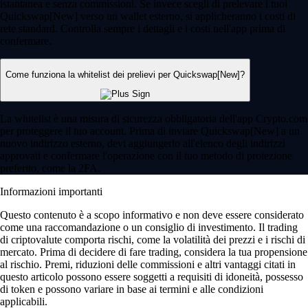
istantanea e senza commissioni. Se invece scegli di prelevare i tuoi
Quickswap[New] verso un wallet esterno, si applicheranno i costi di
rete standard. Controlla sempre i dettagli e i costi nell'app prima di
confermare.
Come funziona la whitelist dei prelievi per Quickswap[New]?
La whitelist è una misura di sicurezza obbligatoria dell'app Crypto.com
per proteggere il tuo account. Prima di inviare Quickswap[New] a un
nuovo indirizzo esterno, devi aggiungerlo all'elenco degli indirizzi
approvati e confermare l'operazione con il tuo metodo di protezione
preferito, come la 2FA.
Informazioni importanti
Questo contenuto è a scopo informativo e non deve essere considerato
come una raccomandazione o un consiglio di investimento. Il trading
di criptovalute comporta rischi, come la volatilità dei prezzi e i rischi di
mercato. Prima di decidere di fare trading, considera la tua propensione
al rischio. Premi, riduzioni delle commissioni e altri vantaggi citati in
questo articolo possono essere soggetti a requisiti di idoneità, possesso
di token e possono variare in base ai termini e alle condizioni
applicabili.