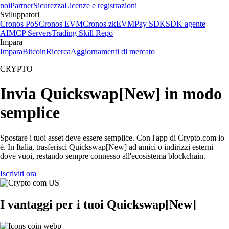
noi
Partner
Sicurezza
Licenze e registrazioni
Sviluppatori
Cronos PoS
Cronos EVM
Cronos zkEVM
Pay SDK
SDK agente
AI
MCP Servers
Trading Skill Repo
Impara
Impara
Bitcoin
Ricerca
Aggiornamenti di mercato
CRYPTO
Invia Quickswap[New] in modo
semplice
Spostare i tuoi asset deve essere semplice. Con l'app di Crypto.com lo
è. In Italia, trasferisci Quickswap[New] ad amici o indirizzi esterni
dove vuoi, restando sempre connesso all'ecosistema blockchain.
Iscriviti ora
I vantaggi per i tuoi Quickswap[New]