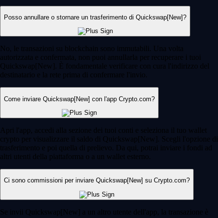
Posso annullare o stornare un trasferimento di Quickswap[New]?
No, le transazioni su blockchain sono immutabili. Una volta
autorizzata e confermata, non puoi annullarla per recuperare i tuoi
Quickswap[New]. È fondamentale verificare con cura l'indirizzo del
destinatario e la rete prima di confermare l'invio.
Come inviare Quickswap[New] con l'app Crypto.com?
Apri l'app, accedi alla sezione dei tuoi conti e seleziona il tuo wallet
crypto per visualizzare il saldo di Quickswap[New]. Scegli l'opzione di
trasferimento e poi quella di prelievo. Da qui, potrai inviare i fondi ad
altri utenti della piattaforma o a un wallet esterno.
Ci sono commissioni per inviare Quickswap[New] su Crypto.com?
Se invii Quickswap[New] a un altro utente dell'app, la transazione è