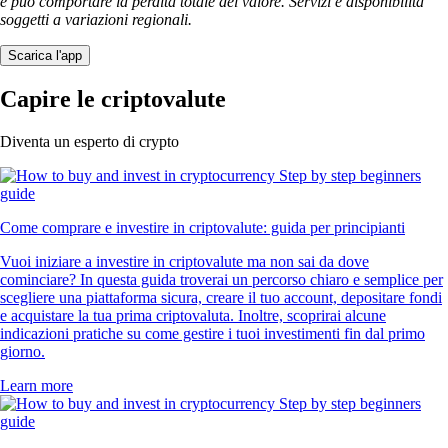
e può comportare la perdita totale del valore. Servizi e disponibilità
soggetti a variazioni regionali.
Scarica l'app
Capire le criptovalute
Diventa un esperto di crypto
Come comprare e investire in criptovalute: guida per principianti
Vuoi iniziare a investire in criptovalute ma non sai da dove
cominciare? In questa guida troverai un percorso chiaro e semplice per
scegliere una piattaforma sicura, creare il tuo account, depositare fondi
e acquistare la tua prima criptovaluta. Inoltre, scoprirai alcune
indicazioni pratiche su come gestire i tuoi investimenti fin dal primo
giorno.
Learn more