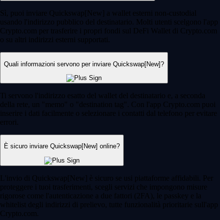
Sì, puoi inviare Quickswap[New] a wallet esterni non-custodial
usando l'indirizzo pubblico del destinatario. Molti utenti scelgono l'app
Crypto.com per trasferire i propri fondi sul DeFi Wallet di Crypto.com
o su altri indirizzi esterni supportati.
Quali informazioni servono per inviare Quickswap[New]?
Ti servono l'indirizzo esatto del wallet del destinatario e, a seconda
della rete, un "memo" o "destination tag". Con l'app Crypto.com puoi
inserire i dati facilmente o selezionare i contatti dal telefono per evitare
errori.
È sicuro inviare Quickswap[New] online?
L'invio di Quickswap[New] è sicuro se usi piattaforme affidabili. Per
proteggere i tuoi trasferimenti, scegli servizi che impongono misure
rigorose come l'autenticazione a due fattori (2FA), le passkey e la
whitelist degli indirizzi di prelievo, tutte funzionalità prioritarie sull'app
Crypto.com.