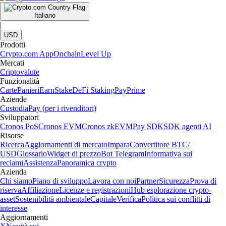
Italiano
|
USD
Prodotti
Crypto.com App
Onchain
Level Up
Mercati
Criptovalute
Funzionalità
Carte
Panieri
Earn
Stake
DeFi Staking
Pay
Prime
Aziende
Custodia
Pay (per i rivenditori)
Sviluppatori
Cronos PoS
Cronos EVM
Cronos zkEVM
Pay SDK
SDK agenti AI
Risorse
Ricerca
Aggiornamenti di mercato
Impara
Convertitore BTC/
USD
Glossario
Widget di prezzo
Bot Telegram
Informativa sui
reclami
Assistenza
Panoramica crypto
Azienda
Chi siamo
Piano di sviluppo
Lavora con noi
Partner
Sicurezza
Prova di
riserva
Affiliazione
Licenze e registrazioni
Hub esplorazione crypto-
asset
Sostenibilità ambientale
Capitale
Verifica
Politica sui conflitti di
interesse
Aggiornamenti