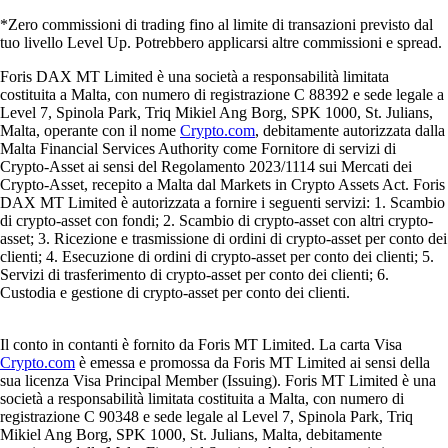
*Zero commissioni di trading fino al limite di transazioni previsto dal
tuo livello Level Up. Potrebbero applicarsi altre commissioni e spread.
Foris DAX MT Limited è una società a responsabilità limitata
costituita a Malta, con numero di registrazione C 88392 e sede legale a
Level 7, Spinola Park, Triq Mikiel Ang Borg, SPK 1000, St. Julians,
Malta, operante con il nome
Crypto.com
, debitamente autorizzata dalla
Malta Financial Services Authority come Fornitore di servizi di
Crypto-Asset ai sensi del Regolamento 2023/1114 sui Mercati dei
Crypto-Asset, recepito a Malta dal Markets in Crypto Assets Act. Foris
DAX MT Limited è autorizzata a fornire i seguenti servizi: 1. Scambio
di crypto-asset con fondi; 2. Scambio di crypto-asset con altri crypto-
asset; 3. Ricezione e trasmissione di ordini di crypto-asset per conto dei
clienti; 4. Esecuzione di ordini di crypto-asset per conto dei clienti; 5.
Servizi di trasferimento di crypto-asset per conto dei clienti; 6.
Custodia e gestione di crypto-asset per conto dei clienti.
Il conto in contanti è fornito da Foris MT Limited. La carta Visa
Crypto.com
è emessa e promossa da Foris MT Limited ai sensi della
sua licenza Visa Principal Member (Issuing). Foris MT Limited è una
società a responsabilità limitata costituita a Malta, con numero di
registrazione C 90348 e sede legale al Level 7, Spinola Park, Triq
Mikiel Ang Borg, SPK 1000, St. Julians, Malta, debitamente