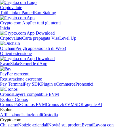
Criptovalute
Tutti i token
Panieri
Earn
Staking
Crypto.com App
Per tutti gli utenti
Inizia
Criptovalute
Carta prepagata Visa
Level Up
Onchain
Per gli appassionati di Web3
Ottieni estensione
Swap
Stake
Scopri le dApp
Pay
Per esercenti
Registrazione esercente
Pay Terminal
Pay SDK
Plugin eCommerce
Pronostici
Cronos
Layer1 compatibile EVM
Esplora Cronos
Cronos PoS
Cronos EVM
Cronos zkEVM
SDK agente AI
Esplora
Affiliazione
Istituzionali
Custodia
Crypto.com
Chi siamo
Notizie aziendali
Novità sui prodotti
Eventi
Lavora con