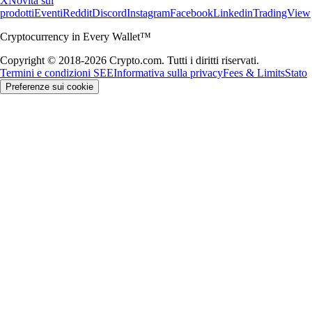
X
Novità sui
prodotti
Eventi
Reddit
Discord
Instagram
Facebook
Linkedin
TradingView
Cryptocurrency in Every Wallet™
Copyright © 2018-2026 Crypto.com. Tutti i diritti riservati.
Termini e condizioni SEE
Informativa sulla privacy
Fees & Limits
Stato
Preferenze sui cookie