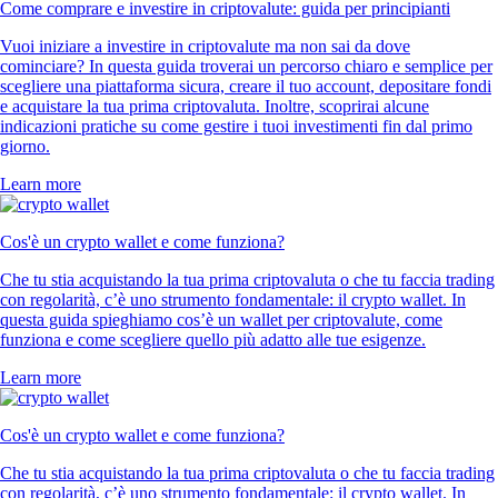
Come comprare e investire in criptovalute: guida per principianti
Vuoi iniziare a investire in criptovalute ma non sai da dove
cominciare? In questa guida troverai un percorso chiaro e semplice per
scegliere una piattaforma sicura, creare il tuo account, depositare fondi
e acquistare la tua prima criptovaluta. Inoltre, scoprirai alcune
indicazioni pratiche su come gestire i tuoi investimenti fin dal primo
giorno.
Learn more
Cos'è un crypto wallet e come funziona?
Che tu stia acquistando la tua prima criptovaluta o che tu faccia trading
con regolarità, c’è uno strumento fondamentale: il crypto wallet. In
questa guida spieghiamo cos’è un wallet per criptovalute, come
funziona e come scegliere quello più adatto alle tue esigenze.
Learn more
Cos'è un crypto wallet e come funziona?
Che tu stia acquistando la tua prima criptovaluta o che tu faccia trading
con regolarità, c’è uno strumento fondamentale: il crypto wallet. In