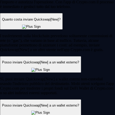
l'importo e autorizza l'operazione. Con l'app di Crypto.com il processo
è immediato e gestisci tutto dal tuo telefono.
Quanto costa inviare Quickswap[New]?
I trasferimenti sulla blockchain prevedono solitamente commissioni di
rete (o "gas"), che variano in base al traffico. Tuttavia, alcune
piattaforme permettono di azzerare i costi: ad esempio, inviare
Quickswap[New] a un altro utente nell'app Crypto.com è gratis.
Posso inviare Quickswap[New] a un wallet esterno?
Sì, puoi inviare Quickswap[New] a wallet esterni non-custodial
usando l'indirizzo pubblico del destinatario. Molti utenti scelgono l'app
Crypto.com per trasferire i propri fondi sul DeFi Wallet di Crypto.com
o su altri indirizzi esterni supportati.
Posso inviare Quickswap[New] a un wallet esterno?