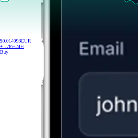
$
0.014098
EUR
+
1.78
%
24H
Buy