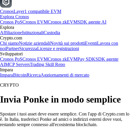
Cronos
Layer1 compatibile EVM
Esplora Cronos
Cronos PoS
Cronos EVM
Cronos zkEVM
SDK agente AI
Esplora
Affiliazione
Istituzionali
Custodia
Crypto.com
Chi siamo
Notizie aziendali
Novità sui prodotti
Eventi
Lavora con
noi
Partner
Sicurezza
Licenze e registrazioni
Sviluppatori
Cronos PoS
Cronos EVM
Cronos zkEVM
Pay SDK
SDK agente
AI
MCP Servers
Trading Skill Repo
Impara
Impara
Bitcoin
Ricerca
Aggiornamenti di mercato
CRYPTO
Invia Ponke in modo semplice
Spostare i tuoi asset deve essere semplice. Con l'app di Crypto.com lo
è. In Italia, trasferisci Ponke ad amici o indirizzi esterni dove vuoi,
restando sempre connesso all'ecosistema blockchain.