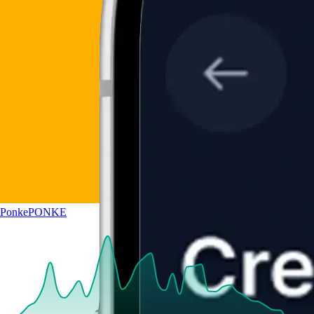
Ponke
PONKE