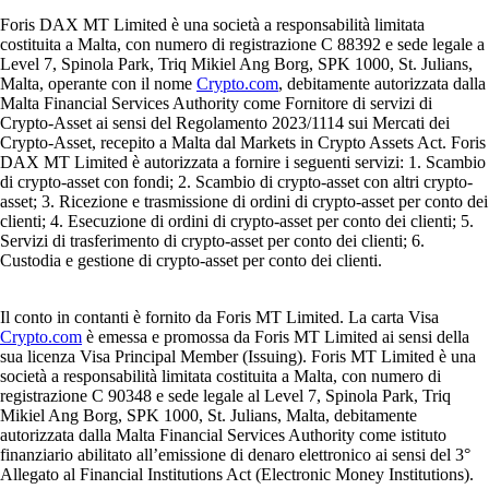
Foris DAX MT Limited è una società a responsabilità limitata
costituita a Malta, con numero di registrazione C 88392 e sede legale a
Level 7, Spinola Park, Triq Mikiel Ang Borg, SPK 1000, St. Julians,
Malta, operante con il nome
Crypto.com
, debitamente autorizzata dalla
Malta Financial Services Authority come Fornitore di servizi di
Crypto-Asset ai sensi del Regolamento 2023/1114 sui Mercati dei
Crypto-Asset, recepito a Malta dal Markets in Crypto Assets Act. Foris
DAX MT Limited è autorizzata a fornire i seguenti servizi: 1. Scambio
di crypto-asset con fondi; 2. Scambio di crypto-asset con altri crypto-
asset; 3. Ricezione e trasmissione di ordini di crypto-asset per conto dei
clienti; 4. Esecuzione di ordini di crypto-asset per conto dei clienti; 5.
Servizi di trasferimento di crypto-asset per conto dei clienti; 6.
Custodia e gestione di crypto-asset per conto dei clienti.
Il conto in contanti è fornito da Foris MT Limited. La carta Visa
Crypto.com
è emessa e promossa da Foris MT Limited ai sensi della
sua licenza Visa Principal Member (Issuing). Foris MT Limited è una
società a responsabilità limitata costituita a Malta, con numero di
registrazione C 90348 e sede legale al Level 7, Spinola Park, Triq
Mikiel Ang Borg, SPK 1000, St. Julians, Malta, debitamente
autorizzata dalla Malta Financial Services Authority come istituto
finanziario abilitato all’emissione di denaro elettronico ai sensi del 3°
Allegato al Financial Institutions Act (Electronic Money Institutions).