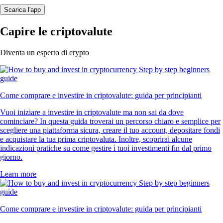
Scarica l'app
Capire le criptovalute
Diventa un esperto di crypto
Come comprare e investire in criptovalute: guida per principianti
Vuoi iniziare a investire in criptovalute ma non sai da dove
cominciare? In questa guida troverai un percorso chiaro e semplice per
scegliere una piattaforma sicura, creare il tuo account, depositare fondi
e acquistare la tua prima criptovaluta. Inoltre, scoprirai alcune
indicazioni pratiche su come gestire i tuoi investimenti fin dal primo
giorno.
Learn more
Come comprare e investire in criptovalute: guida per principianti