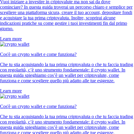
Vuoi iniziare a investire in criptovalute ma non sai da dove
cominciare? In questa guida troverai un percorso chiaro e semplice per
scegliere una piattaforma sicura, creare il tuo account, depositare fondi
e acquistare la tua prima criptovaluta. Inoltre, scoprirai alcune
indicazioni pratiche su come gestire i tuoi investimenti fin dal primo
giorno.
Learn more
Cos'è un crypto wallet e come funziona?
Che tu stia acquistando la tua prima criptovaluta o che tu faccia trading
con regolarità, c’è uno strumento fondamentale: il crypto wallet. In
questa guida spieghiamo cos’è un wallet per criptovalute, come
funziona e come scegliere quello più adatto alle tue esigenze.
Learn more
Cos'è un crypto wallet e come funziona?
Che tu stia acquistando la tua prima criptovaluta o che tu faccia trading
con regolarità, c’è uno strumento fondamentale: il crypto wallet. In
questa guida spieghiamo cos’è un wallet per criptovalute, come
funziona e come scegliere quello più adatto alle tue esigenze.