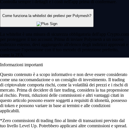
Controlla sempre i dettagli e i costi nell'app prima di confermare.
Come funziona la whitelist dei prelievi per Polymesh?
La whitelist è una misura di sicurezza obbligatoria dell'app Crypto.com
per proteggere il tuo account. Prima di inviare Polymesh a un nuovo
indirizzo esterno, devi aggiungerlo all'elenco degli indirizzi approvati e
confermare l'operazione con il tuo metodo di protezione preferito,
come la 2FA.
Informazioni importanti
Questo contenuto è a scopo informativo e non deve essere considerato
come una raccomandazione o un consiglio di investimento. Il trading
di criptovalute comporta rischi, come la volatilità dei prezzi e i rischi di
mercato. Prima di decidere di fare trading, considera la tua propensione
al rischio. Premi, riduzioni delle commissioni e altri vantaggi citati in
questo articolo possono essere soggetti a requisiti di idoneità, possesso
di token e possono variare in base ai termini e alle condizioni
applicabili.
*Zero commissioni di trading fino al limite di transazioni previsto dal
tuo livello Level Up. Potrebbero applicarsi altre commissioni e spread.