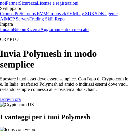
noi
Partner
Sicurezza
Licenze e registrazioni
Sviluppatori
Cronos PoS
Cronos EVM
Cronos zkEVM
Pay SDK
SDK agente
AI
MCP Servers
Trading Skill Repo
Impara
Impara
Bitcoin
Ricerca
Aggiornamenti di mercato
CRYPTO
Invia Polymesh in modo
semplice
Spostare i tuoi asset deve essere semplice. Con l'app di Crypto.com lo
è. In Italia, trasferisci Polymesh ad amici o indirizzi esterni dove vuoi,
restando sempre connesso all'ecosistema blockchain.
Iscriviti ora
I vantaggi per i tuoi Polymesh