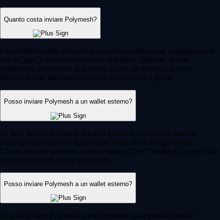
Quanto costa inviare Polymesh?
I trasferimenti sulla blockchain prevedono solitamente commissioni di
rete (o "gas"), che variano in base al traffico. Tuttavia, alcune
piattaforme permettono di azzerare i costi: ad esempio, inviare
Polymesh a un altro utente nell'app Crypto.com è gratis.
Posso inviare Polymesh a un wallet esterno?
Sì, puoi inviare Polymesh a wallet esterni non-custodial usando
l'indirizzo pubblico del destinatario. Molti utenti scelgono l'app
Crypto.com per trasferire i propri fondi sul DeFi Wallet di Crypto.com
o su altri indirizzi esterni supportati.
Posso inviare Polymesh a un wallet esterno?
Sì, puoi inviare Polymesh a wallet esterni non-custodial usando