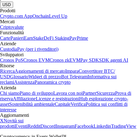
USD
Prodotti
Crypto.com App
Onchain
Level Up
Mercati
Criptovalute
Funzionalità
Carte
Panieri
Earn
Stake
DeFi Staking
Pay
Prime
Aziende
Custodia
Pay (per i rivenditori)
Sviluppatori
Cronos PoS
Cronos EVM
Cronos zkEVM
Pay SDK
SDK agenti AI
Risorse
Ricerca
Aggiornamenti di mercato
Impara
Convertitore BTC/
USD
Glossario
Widget di prezzo
Bot Telegram
Informativa sui
reclami
Assistenza
Panoramica crypto
Azienda
Chi siamo
Piano di sviluppo
Lavora con noi
Partner
Sicurezza
Prova di
riserva
Affiliazione
Licenze e registrazioni
Hub esplorazione crypto-
asset
Sostenibilità ambientale
Capitale
Verifica
Politica sui conflitti di
interesse
Aggiornamenti
X
Novità sui
prodotti
Eventi
Reddit
Discord
Instagram
Facebook
Linkedin
TradingView
Cryptocurrency in Every Wallet™