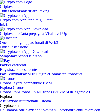
Criptovalute
Tutti i token
Panieri
Earn
Staking
Crypto.com App
Per tutti gli utenti
Inizia
Criptovalute
Carta prepagata Visa
Level Up
Onchain
Per gli appassionati di Web3
Ottieni estensione
Swap
Stake
Scopri le dApp
Pay
Per esercenti
Registrazione esercente
Pay Terminal
Pay SDK
Plugin eCommerce
Pronostici
Cronos
Layer1 compatibile EVM
Esplora Cronos
Cronos PoS
Cronos EVM
Cronos zkEVM
SDK agente AI
Esplora
Affiliazione
Istituzionali
Custodia
Crypto.com
Chi siamo
Notizie aziendali
Novità sui prodotti
Eventi
Lavora con