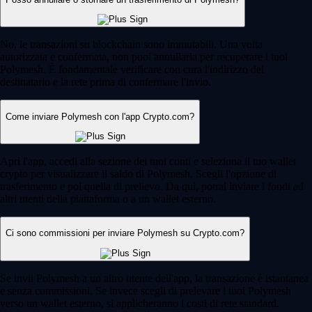
No, le transazioni su blockchain sono immutabili. Una volta
autorizzata e confermata, non puoi annullarla per recuperare i tuoi
Polymesh. È fondamentale verificare con cura l'indirizzo del
destinatario e la rete prima di confermare l'invio.
Come inviare Polymesh con l'app Crypto.com?
Apri l'app, accedi alla sezione dei tuoi conti e seleziona il tuo wallet
crypto per visualizzare il saldo di Polymesh. Scegli l'opzione di
trasferimento e poi quella di prelievo. Da qui, potrai inviare i fondi ad
altri utenti della piattaforma o a un wallet esterno.
Ci sono commissioni per inviare Polymesh su Crypto.com?
Se invii Polymesh a un altro utente dell'app, la transazione è istantanea
e senza commissioni. Se invece scegli di prelevare i tuoi Polymesh
verso un wallet esterno, si applicheranno i costi di rete standard.