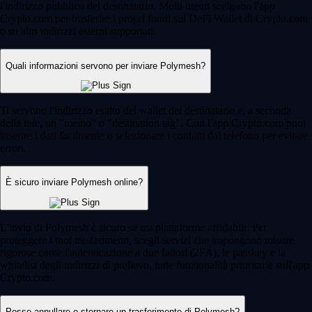
l'indirizzo pubblico del destinatario. Molti utenti scelgono l'app
Crypto.com per trasferire i propri fondi sul DeFi Wallet di Crypto.com
o su altri indirizzi esterni supportati.
Quali informazioni servono per inviare Polymesh?
Ti servono l'indirizzo esatto del wallet del destinatario e, a seconda
della rete, un "memo" o "destination tag". Con l'app Crypto.com puoi
inserire i dati facilmente o selezionare i contatti dal telefono per evitare
errori.
È sicuro inviare Polymesh online?
L'invio di Polymesh è sicuro se usi piattaforme affidabili. Per
proteggere i tuoi trasferimenti, scegli servizi che impongono misure
rigorose come l'autenticazione a due fattori (2FA), le passkey e la
whitelist degli indirizzi di prelievo, tutte funzionalità prioritarie sull'app
Crypto.com.
Posso annullare o stornare un trasferimento di Polymesh?