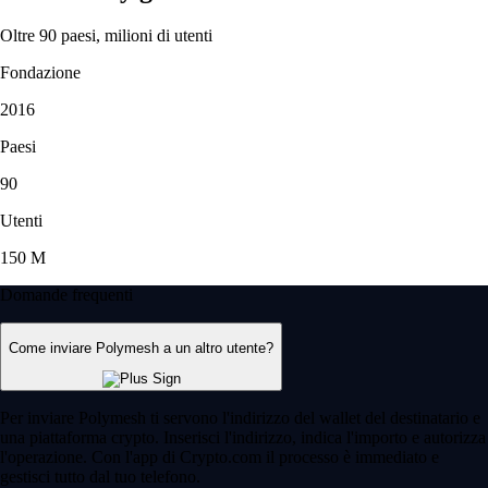
Oltre 90 paesi, milioni di utenti
Fondazione
2016
Paesi
90
Utenti
150 M
Domande frequenti
Come inviare Polymesh a un altro utente?
Per inviare Polymesh ti servono l'indirizzo del wallet del destinatario e
una piattaforma crypto. Inserisci l'indirizzo, indica l'importo e autorizza
l'operazione. Con l'app di Crypto.com il processo è immediato e
gestisci tutto dal tuo telefono.