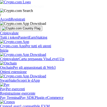
Mercati
Privati
Aziende
Scopri
/
Accedi
Registrati
Criptovalute
Tutti i token
Panieri
Earn
Staking
Crypto.com App
Per tutti gli utenti
Inizia
Criptovalute
Carta prepagata Visa
Level Up
Onchain
Per gli appassionati di Web3
Ottieni estensione
Swap
Stake
Scopri le dApp
Pay
Per esercenti
Registrazione esercente
Pay Terminal
Pay SDK
Plugin eCommerce
Cronos
Layer1 compatibile EVM