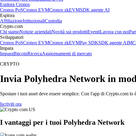
Esplora Cronos
Cronos PoS
Cronos EVM
Cronos zkEVM
SDK agente AI
Esplora
Affiliazione
Istituzionali
Custodia
Crypto.com
Chi siamo
Notizie aziendali
Novità sui prodotti
Eventi
Lavora con noi
Par
Sviluppatori
Cronos PoS
Cronos EVM
Cronos zkEVM
Pay SDK
SDK agente AI
MCP
Impara
Impara
Bitcoin
Ricerca
Aggiornamenti di mercato
CRYPTO
Invia Polyhedra Network in mod
Spostare i tuoi asset deve essere semplice. Con l'app di Crypto.com lo è
Iscriviti ora
I vantaggi per i tuoi Polyhedra Network