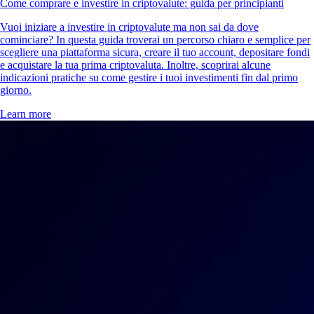
Come comprare e investire in criptovalute: guida per principianti
Vuoi iniziare a investire in criptovalute ma non sai da dove
cominciare? In questa guida troverai un percorso chiaro e semplice per
scegliere una piattaforma sicura, creare il tuo account, depositare fondi
e acquistare la tua prima criptovaluta. Inoltre, scoprirai alcune
indicazioni pratiche su come gestire i tuoi investimenti fin dal primo
giorno.
Learn more