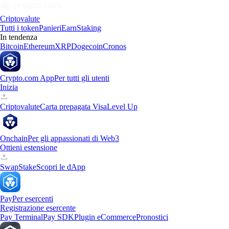
Criptovalute
Tutti i token
Panieri
Earn
Staking
In tendenza
Bitcoin
Ethereum
XRP
Dogecoin
Cronos
Crypto.com App
Per tutti gli utenti
Inizia
Criptovalute
Carta prepagata Visa
Level Up
Onchain
Per gli appassionati di Web3
Ottieni estensione
Swap
Stake
Scopri le dApp
Pay
Per esercenti
Registrazione esercente
Pay Terminal
Pay SDK
Plugin eCommerce
Pronostici