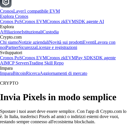
Cronos
Layer1 compatibile EVM
Esplora Cronos
Cronos PoS
Cronos EVM
Cronos zkEVM
SDK agente AI
Esplora
Affiliazione
Istituzionali
Custodia
Crypto.com
Chi siamo
Notizie aziendali
Novità sui prodotti
Eventi
Lavora con
noi
Partner
Sicurezza
Licenze e registrazioni
Sviluppatori
Cronos PoS
Cronos EVM
Cronos zkEVM
Pay SDK
SDK agente
AI
MCP Servers
Trading Skill Repo
Impara
Impara
Bitcoin
Ricerca
Aggiornamenti di mercato
CRYPTO
Invia Pixels in modo semplice
Spostare i tuoi asset deve essere semplice. Con l'app di Crypto.com lo
è. In Italia, trasferisci Pixels ad amici o indirizzi esterni dove vuoi,
restando sempre connesso all'ecosistema blockchain.