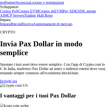
noi
Partner
Sicurezza
Licenze e registrazioni
Sviluppatori
Cronos PoS
Cronos EVM
Cronos zkEVM
Pay SDK
SDK agente
AI
MCP Servers
Trading Skill Repo
Impara
Impara
Bitcoin
Ricerca
Aggiornamenti di mercato
CRYPTO
Invia Pax Dollar in modo
semplice
Spostare i tuoi asset deve essere semplice. Con l'app di Crypto.com lo
è. In Italia, trasferisci Pax Dollar ad amici o indirizzi esterni dove vuoi,
restando sempre connesso all'ecosistema blockchain.
Iscriviti ora
I vantaggi per i tuoi Pax Dollar