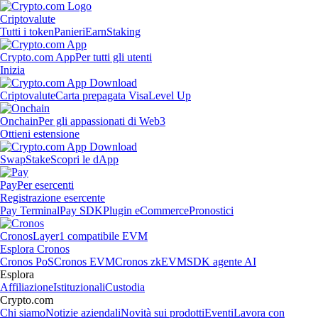
Criptovalute
Tutti i token
Panieri
Earn
Staking
Crypto.com App
Per tutti gli utenti
Inizia
Criptovalute
Carta prepagata Visa
Level Up
Onchain
Per gli appassionati di Web3
Ottieni estensione
Swap
Stake
Scopri le dApp
Pay
Per esercenti
Registrazione esercente
Pay Terminal
Pay SDK
Plugin eCommerce
Pronostici
Cronos
Layer1 compatibile EVM
Esplora Cronos
Cronos PoS
Cronos EVM
Cronos zkEVM
SDK agente AI
Esplora
Affiliazione
Istituzionali
Custodia
Crypto.com
Chi siamo
Notizie aziendali
Novità sui prodotti
Eventi
Lavora con