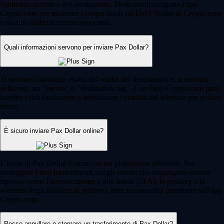
l'indirizzo pubblico del destinatario. Molti utenti scelgono l'app
Crypto.com per trasferire i propri fondi sul DeFi Wallet di Crypto.com
o su altri indirizzi esterni supportati.
Quali informazioni servono per inviare Pax Dollar?
Ti servono l'indirizzo esatto del wallet del destinatario e, a seconda
della rete, un "memo" o "destination tag". Con l'app Crypto.com puoi
inserire i dati facilmente o selezionare i contatti dal telefono per evitare
errori.
È sicuro inviare Pax Dollar online?
L'invio di Pax Dollar è sicuro se usi piattaforme affidabili. Per
proteggere i tuoi trasferimenti, scegli servizi che impongono misure
rigorose come l'autenticazione a due fattori (2FA), le passkey e la
whitelist degli indirizzi di prelievo, tutte funzionalità prioritarie sull'app
Crypto.com.
Posso annullare o stornare un trasferimento di Pax Dollar?