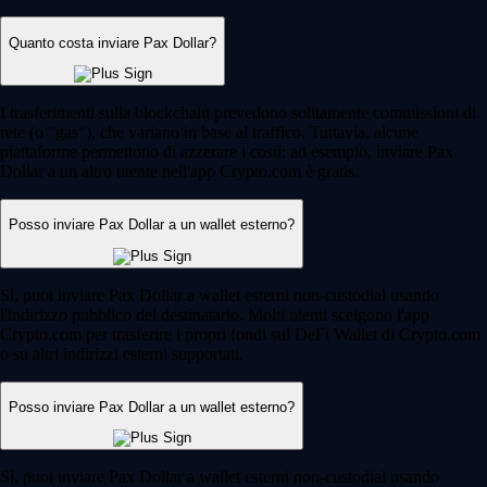
Quanto costa inviare Pax Dollar?
I trasferimenti sulla blockchain prevedono solitamente commissioni di
rete (o "gas"), che variano in base al traffico. Tuttavia, alcune
piattaforme permettono di azzerare i costi: ad esempio, inviare Pax
Dollar a un altro utente nell'app Crypto.com è gratis.
Posso inviare Pax Dollar a un wallet esterno?
Sì, puoi inviare Pax Dollar a wallet esterni non-custodial usando
l'indirizzo pubblico del destinatario. Molti utenti scelgono l'app
Crypto.com per trasferire i propri fondi sul DeFi Wallet di Crypto.com
o su altri indirizzi esterni supportati.
Posso inviare Pax Dollar a un wallet esterno?
Sì, puoi inviare Pax Dollar a wallet esterni non-custodial usando