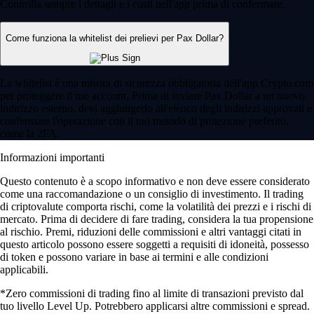
Controlla sempre i dettagli e i costi nell'app prima di confermare.
Come funziona la whitelist dei prelievi per Pax Dollar?
La whitelist è una misura di sicurezza obbligatoria dell'app Crypto.com
per proteggere il tuo account. Prima di inviare Pax Dollar a un nuovo
indirizzo esterno, devi aggiungerlo all'elenco degli indirizzi approvati e
confermare l'operazione con il tuo metodo di protezione preferito,
come la 2FA.
Informazioni importanti
Questo contenuto è a scopo informativo e non deve essere considerato
come una raccomandazione o un consiglio di investimento. Il trading
di criptovalute comporta rischi, come la volatilità dei prezzi e i rischi di
mercato. Prima di decidere di fare trading, considera la tua propensione
al rischio. Premi, riduzioni delle commissioni e altri vantaggi citati in
questo articolo possono essere soggetti a requisiti di idoneità, possesso
di token e possono variare in base ai termini e alle condizioni
applicabili.
*Zero commissioni di trading fino al limite di transazioni previsto dal
tuo livello Level Up. Potrebbero applicarsi altre commissioni e spread.