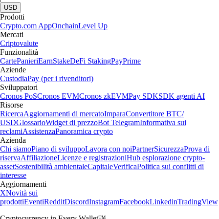
USD
Prodotti
Crypto.com App
Onchain
Level Up
Mercati
Criptovalute
Funzionalità
Carte
Panieri
Earn
Stake
DeFi Staking
Pay
Prime
Aziende
Custodia
Pay (per i rivenditori)
Sviluppatori
Cronos PoS
Cronos EVM
Cronos zkEVM
Pay SDK
SDK agenti AI
Risorse
Ricerca
Aggiornamenti di mercato
Impara
Convertitore BTC/
USD
Glossario
Widget di prezzo
Bot Telegram
Informativa sui
reclami
Assistenza
Panoramica crypto
Azienda
Chi siamo
Piano di sviluppo
Lavora con noi
Partner
Sicurezza
Prova di
riserva
Affiliazione
Licenze e registrazioni
Hub esplorazione crypto-
asset
Sostenibilità ambientale
Capitale
Verifica
Politica sui conflitti di
interesse
Aggiornamenti
X
Novità sui
prodotti
Eventi
Reddit
Discord
Instagram
Facebook
Linkedin
TradingView
Cryptocurrency in Every Wallet™