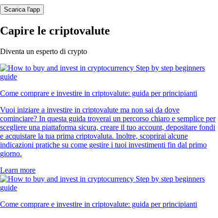
Scarica l'app
Capire le criptovalute
Diventa un esperto di crypto
Come comprare e investire in criptovalute: guida per principianti
Vuoi iniziare a investire in criptovalute ma non sai da dove
cominciare? In questa guida troverai un percorso chiaro e semplice per
scegliere una piattaforma sicura, creare il tuo account, depositare fondi
e acquistare la tua prima criptovaluta. Inoltre, scoprirai alcune
indicazioni pratiche su come gestire i tuoi investimenti fin dal primo
giorno.
Learn more
Come comprare e investire in criptovalute: guida per principianti