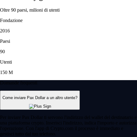
Oltre 90 paesi, milioni di utenti
Fondazione
2016
Paesi
90
Utenti
150 M
Domande frequenti
Come inviare Pax Dollar a un altro utente?
Per inviare Pax Dollar ti servono l'indirizzo del wallet del destinatario e
una piattaforma crypto. Inserisci l'indirizzo, indica l'importo e autorizza
l'operazione. Con l'app di Crypto.com il processo è immediato e
gestisci tutto dal tuo telefono.