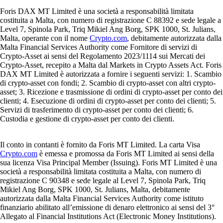
Foris DAX MT Limited è una società a responsabilità limitata
costituita a Malta, con numero di registrazione C 88392 e sede legale a
Level 7, Spinola Park, Triq Mikiel Ang Borg, SPK 1000, St. Julians,
Malta, operante con il nome
Crypto.com
, debitamente autorizzata dalla
Malta Financial Services Authority come Fornitore di servizi di
Crypto-Asset ai sensi del Regolamento 2023/1114 sui Mercati dei
Crypto-Asset, recepito a Malta dal Markets in Crypto Assets Act. Foris
DAX MT Limited è autorizzata a fornire i seguenti servizi: 1. Scambio
di crypto-asset con fondi; 2. Scambio di crypto-asset con altri crypto-
asset; 3. Ricezione e trasmissione di ordini di crypto-asset per conto dei
clienti; 4. Esecuzione di ordini di crypto-asset per conto dei clienti; 5.
Servizi di trasferimento di crypto-asset per conto dei clienti; 6.
Custodia e gestione di crypto-asset per conto dei clienti.
Il conto in contanti è fornito da Foris MT Limited. La carta Visa
Crypto.com
è emessa e promossa da Foris MT Limited ai sensi della
sua licenza Visa Principal Member (Issuing). Foris MT Limited è una
società a responsabilità limitata costituita a Malta, con numero di
registrazione C 90348 e sede legale al Level 7, Spinola Park, Triq
Mikiel Ang Borg, SPK 1000, St. Julians, Malta, debitamente
autorizzata dalla Malta Financial Services Authority come istituto
finanziario abilitato all’emissione di denaro elettronico ai sensi del 3°
Allegato al Financial Institutions Act (Electronic Money Institutions).