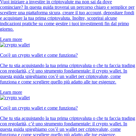
Vuoi iniziare a investire in criptovalute ma non sai da dove
cominciare? In questa guida troverai un percorso chiaro e semplice per
scegliere una piattaforma sicura, creare il tuo account, depositare fondi
e acquistare la tua prima criptovaluta. Inoltre, scoprirai alcune
indicazioni pratiche su come gestire i tuoi investimenti fin dal primo
giorno.
Learn more
Cos'è un crypto wallet e come funziona?
Che tu stia acquistando la tua prima criptovaluta o che tu faccia trading
con regolarità, c’è uno strumento fondamentale: il crypto wallet. In
questa guida spieghiamo cos’è un wallet per criptovalute, come
funziona e come scegliere quello più adatto alle tue esigenze.
Learn more
Cos'è un crypto wallet e come funziona?
Che tu stia acquistando la tua prima criptovaluta o che tu faccia trading
con regolarità, c’è uno strumento fondamentale: il crypto wallet. In
questa guida spieghiamo cos’è un wallet per criptovalute, come
funziona e come scegliere quello più adatto alle tue esigenze.