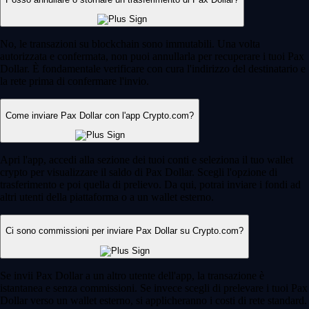
No, le transazioni su blockchain sono immutabili. Una volta
autorizzata e confermata, non puoi annullarla per recuperare i tuoi Pax
Dollar. È fondamentale verificare con cura l'indirizzo del destinatario e
la rete prima di confermare l'invio.
Come inviare Pax Dollar con l'app Crypto.com?
Apri l'app, accedi alla sezione dei tuoi conti e seleziona il tuo wallet
crypto per visualizzare il saldo di Pax Dollar. Scegli l'opzione di
trasferimento e poi quella di prelievo. Da qui, potrai inviare i fondi ad
altri utenti della piattaforma o a un wallet esterno.
Ci sono commissioni per inviare Pax Dollar su Crypto.com?
Se invii Pax Dollar a un altro utente dell'app, la transazione è
istantanea e senza commissioni. Se invece scegli di prelevare i tuoi Pax
Dollar verso un wallet esterno, si applicheranno i costi di rete standard.