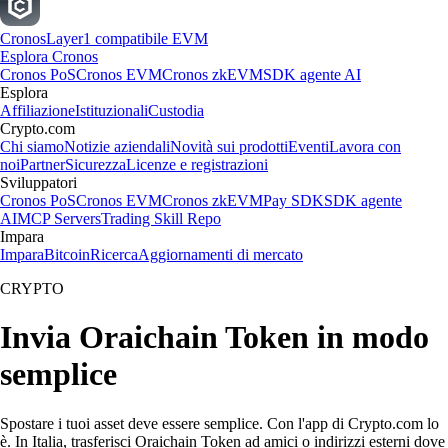
Cronos
Layer1 compatibile EVM
Esplora Cronos
Cronos PoS
Cronos EVM
Cronos zkEVM
SDK agente AI
Esplora
Affiliazione
Istituzionali
Custodia
Crypto.com
Chi siamo
Notizie aziendali
Novità sui prodotti
Eventi
Lavora con
noi
Partner
Sicurezza
Licenze e registrazioni
Sviluppatori
Cronos PoS
Cronos EVM
Cronos zkEVM
Pay SDK
SDK agente
AI
MCP Servers
Trading Skill Repo
Impara
Impara
Bitcoin
Ricerca
Aggiornamenti di mercato
CRYPTO
Invia Oraichain Token in modo
semplice
Spostare i tuoi asset deve essere semplice. Con l'app di Crypto.com lo
è. In Italia, trasferisci Oraichain Token ad amici o indirizzi esterni dove