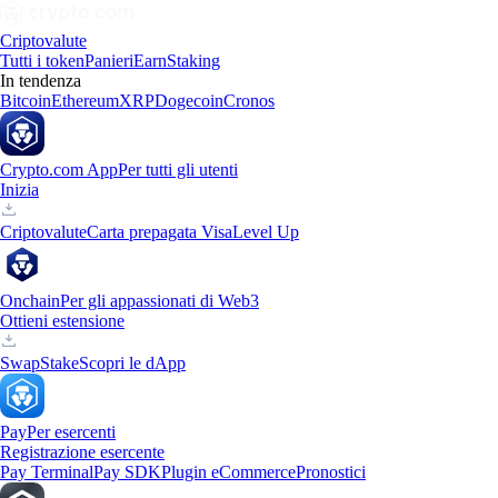
Criptovalute
Tutti i token
Panieri
Earn
Staking
In tendenza
Bitcoin
Ethereum
XRP
Dogecoin
Cronos
Crypto.com App
Per tutti gli utenti
Inizia
Criptovalute
Carta prepagata Visa
Level Up
Onchain
Per gli appassionati di Web3
Ottieni estensione
Swap
Stake
Scopri le dApp
Pay
Per esercenti
Registrazione esercente
Pay Terminal
Pay SDK
Plugin eCommerce
Pronostici