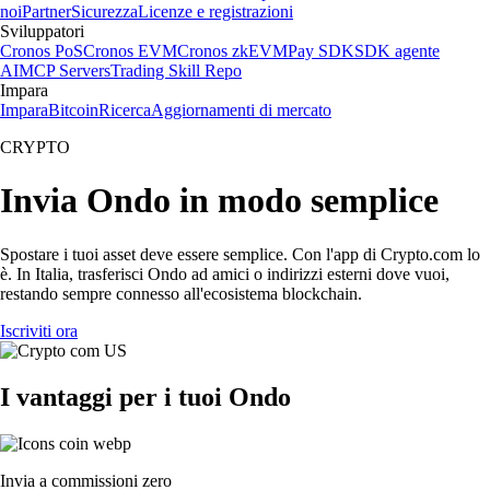
noi
Partner
Sicurezza
Licenze e registrazioni
Sviluppatori
Cronos PoS
Cronos EVM
Cronos zkEVM
Pay SDK
SDK agente
AI
MCP Servers
Trading Skill Repo
Impara
Impara
Bitcoin
Ricerca
Aggiornamenti di mercato
CRYPTO
Invia Ondo in modo semplice
Spostare i tuoi asset deve essere semplice. Con l'app di Crypto.com lo
è. In Italia, trasferisci Ondo ad amici o indirizzi esterni dove vuoi,
restando sempre connesso all'ecosistema blockchain.
Iscriviti ora
I vantaggi per i tuoi Ondo
Invia a commissioni zero