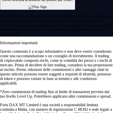
La whitelist è una misura di sicurezza obbligatoria dell'app Crypto.com
per proteggere il tuo account. Prima di inviare Ondo a un nuovo
indirizzo esterno, devi aggiungerlo all'elenco degli indirizzi approvati e
confermare l'operazione con il tuo metodo di protezione preferito,
come la 2FA.
Informazioni importanti
Questo contenuto è a scopo informativo e non deve essere considerato
come una raccomandazione o un consiglio di investimento. Il trading
di criptovalute comporta rischi, come la volatilità dei prezzi e i rischi di
mercato. Prima di decidere di fare trading, considera la tua propensione
al rischio. Premi, riduzioni delle commissioni e altri vantaggi citati in
questo articolo possono essere soggetti a requisiti di idoneità, possesso
di token e possono variare in base ai termini e alle condizioni
applicabili.
*Zero commissioni di trading fino al limite di transazioni previsto dal
tuo livello Level Up. Potrebbero applicarsi altre commissioni e spread.
Foris DAX MT Limited è una società a responsabilità limitata
costituita a Malta, con numero di registrazione C 88392 e sede legale a