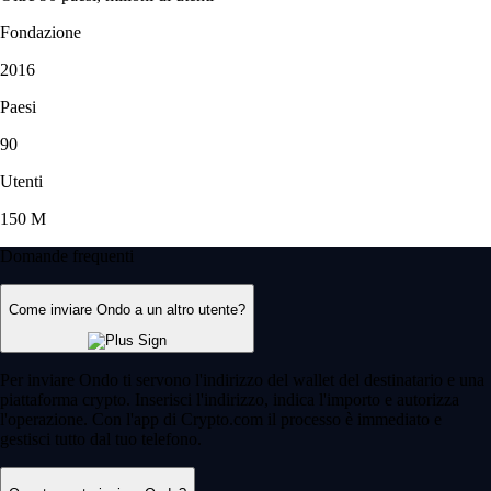
Fondazione
2016
Paesi
90
Utenti
150 M
Domande frequenti
Come inviare Ondo a un altro utente?
Per inviare Ondo ti servono l'indirizzo del wallet del destinatario e una
piattaforma crypto. Inserisci l'indirizzo, indica l'importo e autorizza
l'operazione. Con l'app di Crypto.com il processo è immediato e
gestisci tutto dal tuo telefono.