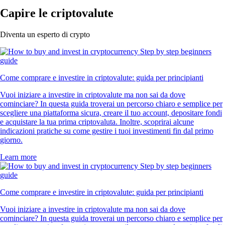
Capire le criptovalute
Diventa un esperto di crypto
Come comprare e investire in criptovalute: guida per principianti
Vuoi iniziare a investire in criptovalute ma non sai da dove
cominciare? In questa guida troverai un percorso chiaro e semplice per
scegliere una piattaforma sicura, creare il tuo account, depositare fondi
e acquistare la tua prima criptovaluta. Inoltre, scoprirai alcune
indicazioni pratiche su come gestire i tuoi investimenti fin dal primo
giorno.
Learn more
Come comprare e investire in criptovalute: guida per principianti
Vuoi iniziare a investire in criptovalute ma non sai da dove
cominciare? In questa guida troverai un percorso chiaro e semplice per