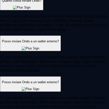
Quanto costa inviare Ondo?
I trasferimenti sulla blockchain prevedono solitamente commissioni di
rete (o "gas"), che variano in base al traffico. Tuttavia, alcune
piattaforme permettono di azzerare i costi: ad esempio, inviare Ondo a
un altro utente nell'app Crypto.com è gratis.
Posso inviare Ondo a un wallet esterno?
Sì, puoi inviare Ondo a wallet esterni non-custodial usando l'indirizzo
pubblico del destinatario. Molti utenti scelgono l'app Crypto.com per
trasferire i propri fondi sul DeFi Wallet di Crypto.com o su altri
indirizzi esterni supportati.
Posso inviare Ondo a un wallet esterno?
Sì, puoi inviare Ondo a wallet esterni non-custodial usando l'indirizzo
pubblico del destinatario. Molti utenti scelgono l'app Crypto.com per
trasferire i propri fondi sul DeFi Wallet di Crypto.com o su altri