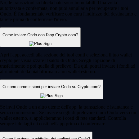
No, le transazioni su blockchain sono immutabili. Una volta
autorizzata e confermata, non puoi annullarla per recuperare i tuoi
Ondo. È fondamentale verificare con cura l'indirizzo del destinatario e
la rete prima di confermare l'invio.
Come inviare Ondo con l'app Crypto.com?
Apri l'app, accedi alla sezione dei tuoi conti e seleziona il tuo wallet
crypto per visualizzare il saldo di Ondo. Scegli l'opzione di
trasferimento e poi quella di prelievo. Da qui, potrai inviare i fondi ad
altri utenti della piattaforma o a un wallet esterno.
Ci sono commissioni per inviare Ondo su Crypto.com?
Se invii Ondo a un altro utente dell'app, la transazione è istantanea e
senza commissioni. Se invece scegli di prelevare i tuoi Ondo verso un
wallet esterno, si applicheranno i costi di rete standard. Controlla
sempre i dettagli e i costi nell'app prima di confermare.
Come funziona la whitelist dei prelievi per Ondo?