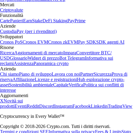
Mercati
Criptovalute
Funzionalità
Carte
Panieri
Earn
Stake
DeFi Staking
Pay
Prime
Aziende
Custodia
Pay (per i rivenditori)
Sviluppatori
Cronos PoS
Cronos EVM
Cronos zkEVM
Pay SDK
SDK agenti AI
Risorse
Ricerca
Aggiornamenti di mercato
Impara
Convertitore BTC/
USD
Glossario
Widget di prezzo
Bot Telegram
Informativa sui
reclami
Assistenza
Panoramica crypto
Azienda
Chi siamo
Piano di sviluppo
Lavora con noi
Partner
Sicurezza
Prova di
riserva
Affiliazione
Licenze e registrazioni
Hub esplorazione crypto-
asset
Sostenibilità ambientale
Capitale
Verifica
Politica sui conflitti di
interesse
Aggiornamenti
X
Novità sui
prodotti
Eventi
Reddit
Discord
Instagram
Facebook
Linkedin
TradingView
Cryptocurrency in Every Wallet™
Copyright © 2018-2026 Crypto.com. Tutti i diritti riservati.
Termini e condizioni SEE
Informativa sulla privacy
Fees & Limits
Stato