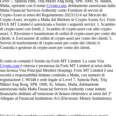
Level 7, Spinola Park, Triq Mikiel Ang Borg, SPK 1000, St. Julians,
Malta, operante con il nome
Crypto.com
, debitamente autorizzata dalla
Malta Financial Services Authority come Fornitore di servizi di
Crypto-Asset ai sensi del Regolamento 2023/1114 sui Mercati dei
Crypto-Asset, recepito a Malta dal Markets in Crypto Assets Act. Foris
DAX MT Limited è autorizzata a fornire i seguenti servizi: 1. Scambio
di crypto-asset con fondi; 2. Scambio di crypto-asset con altri crypto-
asset; 3. Ricezione e trasmissione di ordini di crypto-asset per conto dei
clienti; 4. Esecuzione di ordini di crypto-asset per conto dei clienti; 5.
Servizi di trasferimento di crypto-asset per conto dei clienti; 6.
Custodia e gestione di crypto-asset per conto dei clienti.
Il conto in contanti è fornito da Foris MT Limited. La carta Visa
Crypto.com
è emessa e promossa da Foris MT Limited ai sensi della
sua licenza Visa Principal Member (Issuing). Foris MT Limited è una
società a responsabilità limitata costituita a Malta, con numero di
registrazione C 90348 e sede legale al Level 7, Spinola Park, Triq
Mikiel Ang Borg, SPK 1000, St. Julians, Malta, debitamente
autorizzata dalla Malta Financial Services Authority come istituto
finanziario abilitato all’emissione di denaro elettronico ai sensi del 3°
Allegato al Financial Institutions Act (Electronic Money Institutions).
Qualsiasi altro prodotto o servizio offerto e pubblicizzato su questa