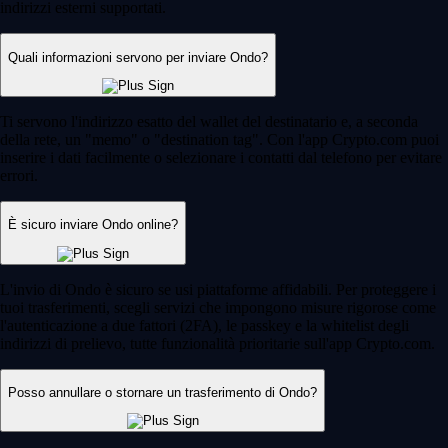
indirizzi esterni supportati.
Quali informazioni servono per inviare Ondo?
Ti servono l'indirizzo esatto del wallet del destinatario e, a seconda
della rete, un "memo" o "destination tag". Con l'app Crypto.com puoi
inserire i dati facilmente o selezionare i contatti dal telefono per evitare
errori.
È sicuro inviare Ondo online?
L'invio di Ondo è sicuro se usi piattaforme affidabili. Per proteggere i
tuoi trasferimenti, scegli servizi che impongono misure rigorose come
l'autenticazione a due fattori (2FA), le passkey e la whitelist degli
indirizzi di prelievo, tutte funzionalità prioritarie sull'app Crypto.com.
Posso annullare o stornare un trasferimento di Ondo?