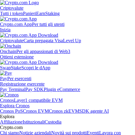
Criptovalute
Tutti i token
Panieri
Earn
Staking
Crypto.com App
Per tutti gli utenti
Inizia
Criptovalute
Carta prepagata Visa
Level Up
Onchain
Per gli appassionati di Web3
Ottieni estensione
Swap
Stake
Scopri le dApp
Pay
Per esercenti
Registrazione esercente
Pay Terminal
Pay SDK
Plugin eCommerce
Cronos
Layer1 compatibile EVM
Esplora Cronos
Cronos PoS
Cronos EVM
Cronos zkEVM
SDK agente AI
Esplora
Affiliazione
Istituzionali
Custodia
Crypto.com
Chi siamo
Notizie aziendali
Novità sui prodotti
Eventi
Lavora con